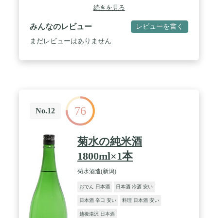
続きを見る
みんなのレビュー
レビューを書く
まだレビューはありません
76
No.12
菊水の純米酒
1800ml×1本
菊水酒造(新潟)
おでん 日本酒
日本酒 冷酒 安い
日本酒 辛口 安い
料理 日本酒 安い
越後湯沢 日本酒