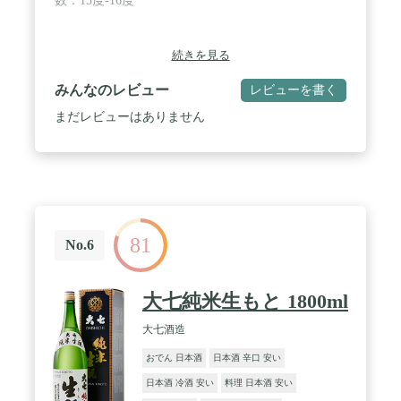
数：15度-16度
続きを見る
みんなのレビュー
レビューを書く
まだレビューはありません
81
No.6
大七純米生もと 1800ml
大七酒造
おでん 日本酒
日本酒 辛口 安い
日本酒 冷酒 安い
料理 日本酒 安い