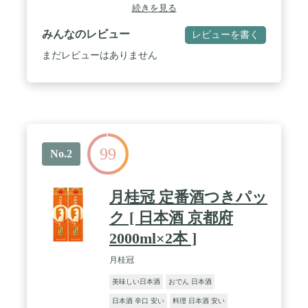
続きを見る
みんなのレビュー
レビューを書く
まだレビューはありません
99
No.2
月桂冠 定番酒つきパッ
ク [ 日本酒 京都府
2000ml×2本 ]
月桂冠
美味しい日本酒
おでん 日本酒
日本酒 辛口 安い
料理 日本酒 安い