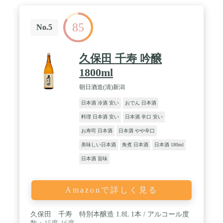
85
No.5
久保田 千寿 吟醸
1800ml
朝日酒造(清)新潟
日本酒 冷酒 安い
おでん 日本酒
料理 日本酒 安い
日本酒 辛口 安い
お寿司 日本酒
日本酒 やや辛口
美味しい日本酒
角煮 日本酒
日本酒 180ml
日本酒 旨味
Amazonで詳しく見る
久保田 千寿 特別本醸造 1.8L 1本 / アルコール度