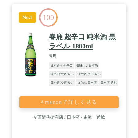
100
No.1
春鹿 超辛口 純米酒 黒
ラベル 1800ml
春鹿
日本酒 やや辛口
美味しい日本酒
料理 日本酒 安い
日本酒 辛口 安い
日本酒 冷酒 安い
火入れ 日本酒
日本酒 旨味
Amazonで詳しく見る
今西清兵衛商店 / 日本酒 / 東海・近畿