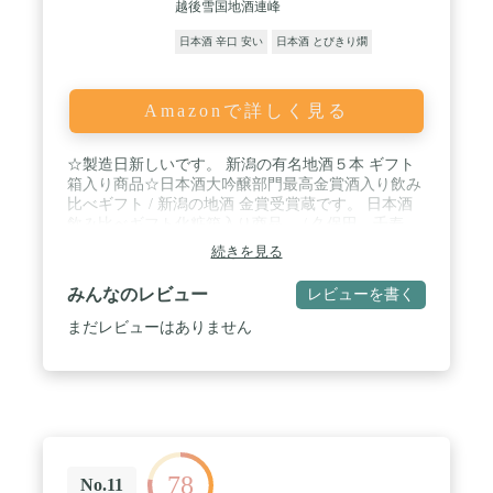
越後雪国地酒連峰
日本酒 辛口 安い
日本酒 とびきり燗
Amazonで詳しく見る
☆製造日新しいです。 新潟の有名地酒５本 ギフト
箱入り商品☆日本酒大吟醸部門最高金賞酒入り飲み
比べギフト / 新潟の地酒 金賞受賞蔵です。 日本酒
飲み比べギフト化粧箱入り商品。 / 久保田 千寿
（吟醸酒）：「食事と楽しむ吟醸酒」を 目指した穏
続きを見る
やかな香りと柔らかい口当たりの飲み飽きしない味
わい。 冷やはもちろん燗にも適したお酒です / 越後
みんなのレビュー
レビューを書く
桜（大吟醸酒）最高金賞受賞 やや辛口・越乃寒梅
（白ラベル）元祖幻の酒・北雪 金星 四段仕込み・
まだレビューはありません
厳選辛口 吉乃川。
78
No.11