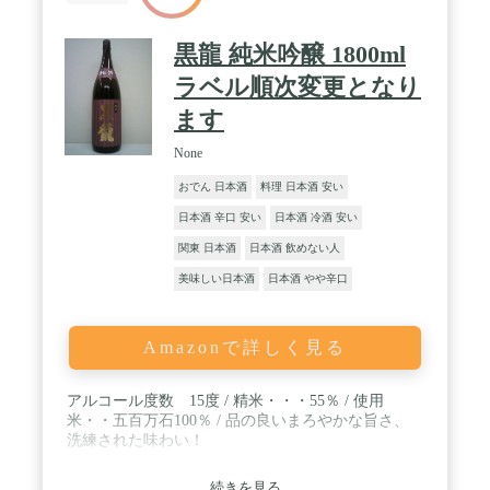
黒龍 純米吟醸 1800ml
ラベル順次変更となり
ます
None
おでん 日本酒
料理 日本酒 安い
日本酒 辛口 安い
日本酒 冷酒 安い
関東 日本酒
日本酒 飲めない人
美味しい日本酒
日本酒 やや辛口
Amazonで詳しく見る
アルコール度数 15度 / 精米・・・55％ / 使用
米・・五百万石100％ / 品の良いまろやかな旨さ、
洗練された味わい！
続きを見る