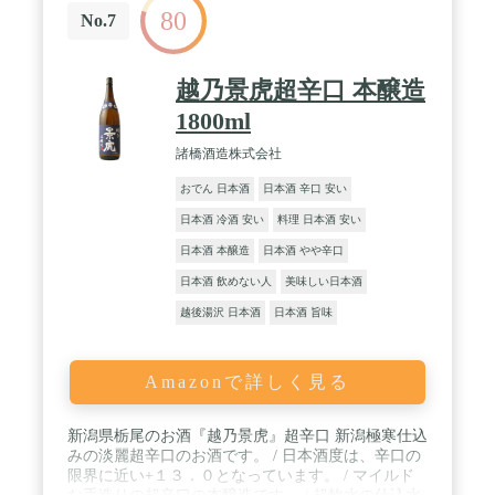
80
No.7
越乃景虎超辛口 本醸造
1800ml
諸橋酒造株式会社
おでん 日本酒
日本酒 辛口 安い
日本酒 冷酒 安い
料理 日本酒 安い
日本酒 本醸造
日本酒 やや辛口
日本酒 飲めない人
美味しい日本酒
越後湯沢 日本酒
日本酒 旨味
Amazonで詳しく見る
新潟県栃尾のお酒『越乃景虎』超辛口 新潟極寒仕込
みの淡麗超辛口のお酒です。 / 日本酒度は、辛口の
限界に近い+１３．０となっています。 / マイルド