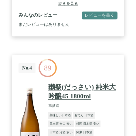
続きを見る
みんなのレビュー
レビューを書く
まだレビューはありません
89
No.4
獺祭(だっさい) 純米大
吟醸45 1800ml
旭酒造
美味しい日本酒
おでん 日本酒
日本酒 辛口 安い
料理 日本酒 安い
日本酒 冷酒 安い
関東 日本酒