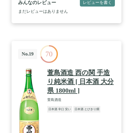
みんなのレビュー
レビューを書く
まだレビューはありません
70
No.19
萱島酒造 西の関 手造
り純米酒 [ 日本酒 大分
県 1800ml ]
萱島酒造
日本酒 辛口 安い
日本酒 とびきり燗