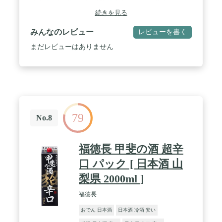
な手造りの超辛口の本醸造です。 / 超軟水の仕込水
は辛口酒にむいています。日本酒度が+13.0もあり
続きを見る
ながら実際口にすると / 辛くは感じず、甘ささえ感
じるようです。辛口好きの方に試して頂きたいお酒
みんなのレビュー
レビューを書く
です。
まだレビューはありません
79
No.8
福徳長 甲斐の酒 超辛
口 パック [ 日本酒 山
梨県 2000ml ]
福徳長
おでん 日本酒
日本酒 冷酒 安い