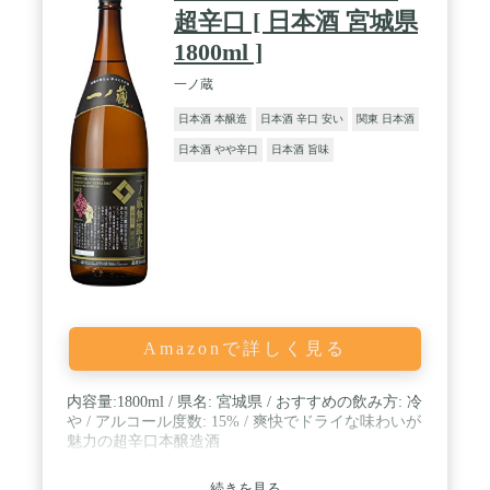
超辛口 [ 日本酒 宮城県
1800ml ]
一ノ蔵
日本酒 本醸造
日本酒 辛口 安い
関東 日本酒
日本酒 やや辛口
日本酒 旨味
Amazonで詳しく見る
内容量:1800ml / 県名: 宮城県 / おすすめの飲み方: 冷
や / アルコール度数: 15% / 爽快でドライな味わいが
魅力の超辛口本醸造酒
続きを見る