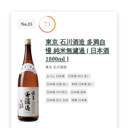
73
No.15
東京 石川酒造 多満自
慢 純米無濾過 [ 日本酒
1800ml ]
東京 石川酒造
おでん 日本酒
日本酒 辛口 安い
日本酒 冷酒 安い
料理 日本酒 安い
日本酒 やや辛口
日本酒 旨味
日本酒 甘口 女性
関東 日本酒