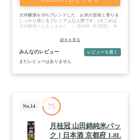
大吟醸酒を10%ブレンドした、お米の旨味と香りを
しっかり感じるプレミアムな上撰です。(※これは
大吟醸酒ではありません。) / 原材料: 米(国産)、米
こうじ(国産米)、醸造アルコール / ブラント名: 上撰
さけパック / メーカー名: 月桂冠 / 原産国名: 日本
続きを見る
みんなのレビュー
レビューを書く
まだレビューはありません
75
No.14
月桂冠 山田錦純米パッ
ク [ 日本酒 京都府 1.8L