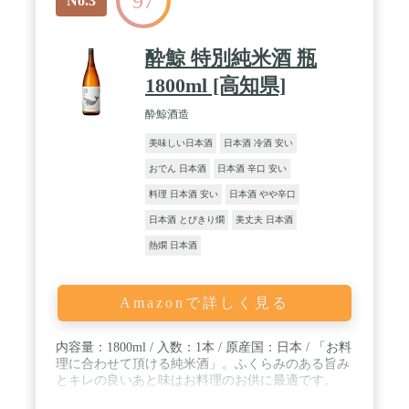
97
No.3
酔鯨 特別純米酒 瓶
1800ml [高知県]
酔鯨酒造
美味しい日本酒
日本酒 冷酒 安い
おでん 日本酒
日本酒 辛口 安い
料理 日本酒 安い
日本酒 やや辛口
日本酒 とびきり燗
美丈夫 日本酒
熱燗 日本酒
Amazonで詳しく見る
内容量：1800ml / 入数：1本 / 原産国：日本 / 「お料
理に合わせて頂ける純米酒」。ふくらみのある旨み
とキレの良いあと味はお料理のお供に最適です。