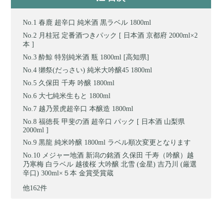
春鹿 超辛口 純米酒 黒ラベル 1800ml
月桂冠 定番酒つきパック [ 日本酒 京都府 2000ml×2
本 ]
酔鯨 特別純米酒 瓶 1800ml [高知県]
獺祭(だっさい) 純米大吟醸45 1800ml
久保田 千寿 吟醸 1800ml
大七純米生もと 1800ml
越乃景虎超辛口 本醸造 1800ml
福徳長 甲斐の酒 超辛口 パック [ 日本酒 山梨県
2000ml ]
黒龍 純米吟醸 1800ml ラベル順次変更となります
メジャー地酒 新潟の銘酒 久保田 千寿（吟醸）越
乃寒梅 白ラベル 越後桜 大吟醸 北雪 (金星) 吉乃川 (厳選
辛口) 300ml×５本 金賞受賞蔵
他162件