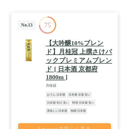
75
No.13
【大吟醸10%ブレン
ド】月桂冠 上撰さけパ
ックプレミアムブレン
ド [ 日本酒 京都府
1800m ]
月桂冠
おでん 日本酒
日本酒 冷酒 安い
日本酒 辛口 安い
料理 日本酒 安い
美味しい日本酒
熱燗 日本酒
Amazonで詳しく見る