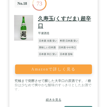
73
No.18
久寿玉(くすだま) 超辛
口
平瀬酒造
日本酒 冷酒 安い
料理 日本酒 安い
美味しい日本酒
日本酒 やや辛口
日本酒 辛口 安い
日本酒 旨味
Amazonで詳しく見る
究極まで発酵させて醸した大辛口の原酒です。 / 糖
分は少なめで爽やかな酸味のすっきりとしたお酒で
す。
続きを見る