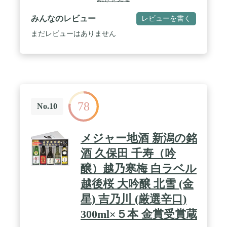
みんなのレビュー
レビューを書く
まだレビューはありません
78
No.10
メジャー地酒 新潟の銘
酒 久保田 千寿（吟
醸）越乃寒梅 白ラベル
越後桜 大吟醸 北雪 (金
星) 吉乃川 (厳選辛口)
300ml×５本 金賞受賞蔵