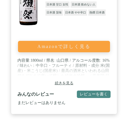
日本酒 甘口 女性
日本酒 飲めない人
日本酒 旨味
日本酒 やや辛口
熱燗 日本酒
Amazonで詳しく見る
内容量:1800ml / 県名: 山口県 / アルコール度数: 16%
/ 味わい：中辛口・フルーティ / 原材料・成分:米(国
産)・米こうじ(国産米) / 最高の酒米といわれる山田
錦を45%まで磨いて醸した純米大吟醸。 / 原産国:日
本
続きを見る
みんなのレビュー
レビューを書く
まだレビューはありません