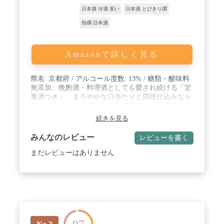
日本酒 冷酒 安い
日本酒 とびきり燗
熱燗 日本酒
Amazonで詳しく見る
県名: 京都府 / アルコール度数: 13% / 糖類・酸味料
無添加。晩酌酒・料理酒としても愛され続ける「定
番酒つき」。まろやかな口当たりと四段仕込みなら
ではのやさしく奥深い甘みが特徴です。お買い得2L
パックタイプ。
続きを見る
みんなのレビュー
レビューを書く
まだレビューはありません