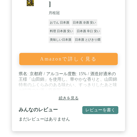
]
月桂冠
おでん 日本酒
日本酒 冷酒 安い
料理 日本酒 安い
日本酒 辛口 安い
美味しい日本酒
日本酒 とびきり燗
Amazonで詳しく見る
県名: 京都府 / アルコール度数: 15% / 酒造好適米の
王様「山田錦」を使用し、華やかな香りと、山田錦
特有のふくらみのある味わい、すっきりしたあと味
が特徴のお酒 / 原産国:日本
続きを見る
みんなのレビュー
レビューを書く
まだレビューはありません