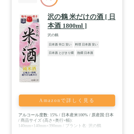
沢の鶴 米だけの酒 [ 日
本酒 1800ml ]
沢の鶴
日本酒 辛口 安い
料理 日本酒 安い
日本酒 とびきり燗
熱燗 日本酒
Amazonで詳しく見る
アルコール度数: 15% / 日本産米100% / 原産国:日本
/ 商品サイズ (高さ×奥行×幅):
140mm×140mm×390mm / ブラント名: 沢の鶴