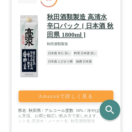
秋田酒類製造 高清水
辛口パック [ 日本酒 秋
田県 1800ml ]
秋田酒類製造
日本酒 辛口 安い
料理 日本酒 安い
日本酒 とびきり燗
熱燗 日本酒
Amazonで詳しく見る
search
県名: 秋田県 / アルコール度数: 16% / 冷やはもちろ
ん常温、お燗と幅広い飲み方で楽しめます。 / ブラ
ント名:高清水 / メーカー名: 秋田酒類製造