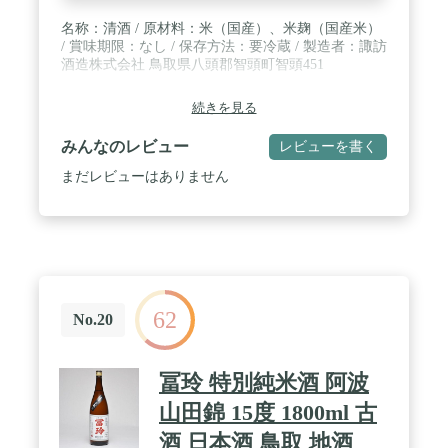
名称：清酒 / 原材料：米（国産）、米麹（国産米）
/ 賞味期限：なし / 保存方法：要冷蔵 / 製造者：諏訪
酒造株式会社 鳥取県八頭郡智頭町智頭451
続きを見る
みんなのレビュー
レビューを書く
まだレビューはありません
62
No.20
冨玲 特別純米酒 阿波
山田錦 15度 1800ml 古
酒 日本酒 鳥取 地酒