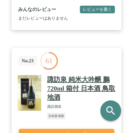
みんなのレビュー
レビューを書く
まだレビューはありません
61
No.23
諏訪泉 純米大吟醸 鵬
720ml 箱付 日本酒 鳥取
地酒
諏訪酒造
search
日本酒 鳥取