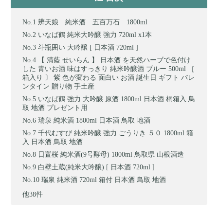
辨天娘 純米酒 五百万石 1800ml
いなば鶴 純米大吟醸 強力 720ml x1本
斗瓶囲い 大吟醸 [ 日本酒 720ml ]
【 清藍 せいらん 】 日本酒 を天然ハーブで色付け
した 青いお酒 味はすっきり 純米吟醸酒 ブルー 500ml ［
箱入り 〕 紫 色が変わる 面白い お酒 誕生日 ギフト バレ
ンタイン 贈り物 手土産
いなば鶴 強力 大吟醸 原酒 1800ml 日本酒 桐箱入 鳥
取 地酒 プレゼント用
瑞泉 純米酒 1800ml 日本酒 鳥取 地酒
千代むすび 純米吟醸 強力 ごうりき ５０ 1800ml 箱
入 日本酒 鳥取 地酒
日置桜 純米酒(9号酵母) 1800ml 鳥取県 山根酒造
白壁土蔵(純米大吟醸) [ 日本酒 720ml ]
瑞泉 純米酒 720ml 箱付 日本酒 鳥取 地酒
他38件