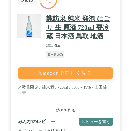
70
No.13
諏訪泉 純米 発泡 にご
り 生 原酒 720ml 要冷
蔵 日本酒 鳥取 地酒
諏訪酒造
日本酒 鳥取
Amazonで詳しく見る
※数量限定 / 純米酒 / 720ml / 18%～19% / 山田錦・
玉栄
続きを見る
みんなのレビュー
レビューを書く
まだレビューはありません