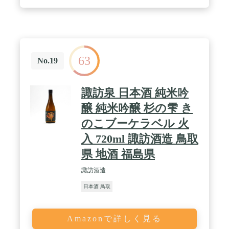
63
No.19
諏訪泉 日本酒 純米吟
醸 純米吟醸 杉の雫 き
のこブーケラベル 火
入 720ml 諏訪酒造 鳥取
県 地酒 福島県
諏訪酒造
日本酒 鳥取
Amazonで詳しく見る