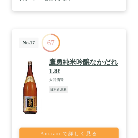
67
No.17
鷹勇純米吟醸なかだれ
1.8ℓ
大谷酒造
日本酒 鳥取
Amazonで詳しく見る