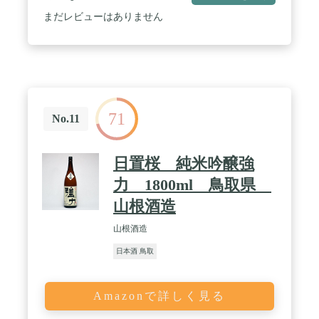
まだレビューはありません
71
No.11
日置桜 純米吟醸強
力 1800ml 鳥取県
山根酒造
山根酒造
日本酒 鳥取
Amazonで詳しく見る