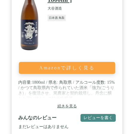
大谷酒造
日本酒 鳥取
Amazonで詳しく見る
内容量:1800ml / 県名: 鳥取県 / アルコール度数: 15%
/ かつて鳥取県内で作られていた酒米「強力(ごうり
き)」を復活させ、篤農家と契約栽培し、丹念に醸
した深い味わいの純米吟醸酒
続きを見る
みんなのレビュー
レビューを書く
まだレビューはありません