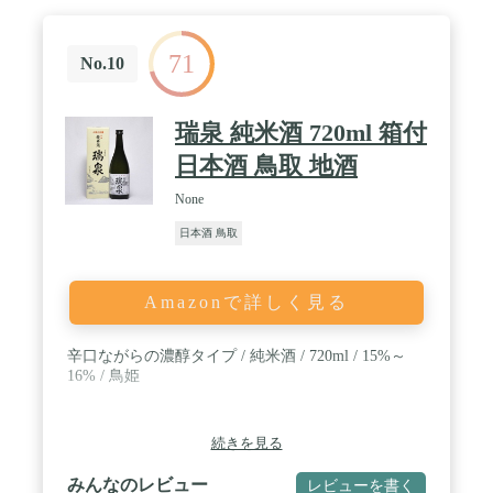
71
No.10
瑞泉 純米酒 720ml 箱付
日本酒 鳥取 地酒
None
日本酒 鳥取
Amazonで詳しく見る
辛口ながらの濃醇タイプ / 純米酒 / 720ml / 15%～
16% / 鳥姫
続きを見る
みんなのレビュー
レビューを書く