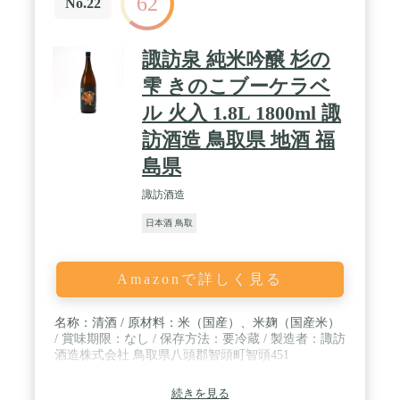
62
No.22
諏訪泉 純米吟醸 杉の
雫 きのこブーケラベ
ル 火入 1.8L 1800ml 諏
訪酒造 鳥取県 地酒 福
島県
諏訪酒造
日本酒 鳥取
Amazonで詳しく見る
名称：清酒 / 原材料：米（国産）、米麹（国産米）
/ 賞味期限：なし / 保存方法：要冷蔵 / 製造者：諏訪
酒造株式会社 鳥取県八頭郡智頭町智頭451
続きを見る