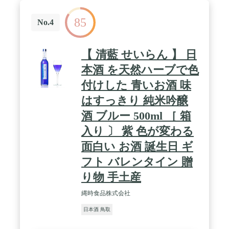
85
No.4
【 清藍 せいらん 】 日
本酒 を天然ハーブで色
付けした 青いお酒 味
はすっきり 純米吟醸
酒 ブルー 500ml ［ 箱
入り 〕 紫 色が変わる
面白い お酒 誕生日 ギ
フト バレンタイン 贈
り物 手土産
縄時食品株式会社
日本酒 鳥取