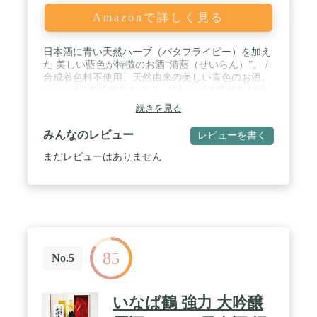
Amazonで詳しく見る
日本酒に青い天然ハーブ（バタフライピー）を加え
た 美しい藍色が特徴のお酒“清藍（せいらん）”。 /
合成着色料不使用、天然由来の美しい青色のお酒。
/ ハーブは無味無臭なので、味わいは本格的な純米
吟醸酒そのもの。スッキリとした飲みやすい味わ
続きを見る
い、ほのかな吟醸香が楽しめます。 / レモン等の酸
性のものを入れると色が紫色に変わります（※天然
みんなのレビュー
レビューを書く
由来のため、色合いや色の変化の具合にはバラつき
があります）。 / ギフトにも最適な化粧箱入り（グ
まだレビューはありません
ラス等の付属品はありません）。 / 内容量：
500ml アルコール度数：14.5％ 精米歩合：６
０％ / 【こんなシーンにおススメです・・・】手土
産、誕生日や結婚祝いのプレゼント、お祝いやその
お返し、女性への贈り物、お歳暮やお中元、父の
日・母の日・バレンタイン・ホワイトデー・クリス
マスなどの贈り物、ソーシャルギフト、推し活（青
85
推し・紫推し）にも。
No.5
いなば鶴 強力 大吟醸