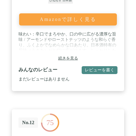
ひねもす 日本酒
Amazonで詳しく見る
味わい：辛口でまろやか、口の中に広がる濃厚な旨
味 / アーモンドやローストナッツのような和らぐ香
り、ふくよかでなめらかな口あたり。日本酒特有の
旨味（うまみ）がお口に広がります。しっかりした
酸味が全体を引き締め、後味はスッキリ。コクとキ
続きを見る
レが両立した味わい深い1本です。 / 特徴：家庭の
温もりを連想させるような味わい / 日本酒特有の
みんなのレビュー
レビューを書く
「旨味」を感じられる日本酒です。麹（こうじ）を
つかう量を調整して、麹のニュアンスやお米の持つ
まだレビューはありません
旨味を引き出しました。家庭の温もりを連想させる
ような味わいがあります。〆のカレーに合わせても
負けないようなお米の旨味を凝縮して閉じ込めた一
品です。 / ペアリング：旨味豊かな濃い味付けの料
理 カレー、鶏の唐揚げ、西京焼き、豚の角煮、棒棒
鶏、回鍋肉、燻製ナッツ / PRODUCT STORY：AM
1:00 深い夜にはどっしりした味わいの、辛口酒を。
75
/ 甘口の酒だけじゃない。HINEMOSが提案する旨味
No.12
が凝縮・熟成された一本。冷やして飲むとほろ苦い
味わいと酸味/旨味が渾然とした味わい。常温で飲む