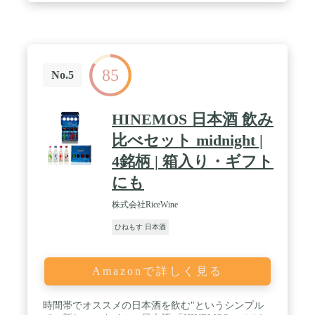
シャンパンと同じ製法（瓶内二次発酵）で造られ、
酵母が発酵する際に作り出す炭酸ガスをお酒の中に
閉じ込めました。 / ▽REIJI 深夜の始まりを彩る赤
色酒 味わい |花のような甘味を連想する香り。蜜の
ような滑らかで優しい口当たり。お米由来の濃密な
85
甘さがありながら、フレッシュな酸味があり、後味
No.5
は軽やか。単に「甘口」とは表現し難い新感覚の日
本酒。疲れた心身を優しく癒してくれる。その日を
締めくくるご褒美の一杯に。 特徴 | ロゼワインのよ
HINEMOS 日本酒 飲み
うな透き通った鮮やかな赤色が特徴。この色素成分
はお米由来のアントシアニンというポリフェノール
比べセット midnight |
の一種です。お米のもつ天然の色素を利用した、味
4銘柄 | 箱入り・ギフト
わいだけでなく色調にもこだわった日本酒です。 /
▽GOJI 米粒を多く含んだ甘酒とは違い、さらりと
にも
した口当たり。丸みを帯びた上品で柔らかな甘味が
口の中に広がり、米麹由来のうま味や香りが重なる
株式会社RiceWine
ことで奥行が感じられます。ほのかな酸味が余韻を
引き締め、スッキリした印象に。麹の力により引き
ひねもす 日本酒
出されたお米の甘さを存分に楽しめます。 / 時間帯
でオススメの日本酒を飲む"というシンプルで、新
しいスタイルの日本酒 「HINEMOS」（ひねもす）
Amazonで詳しく見る
とは「全ての時間」という言葉。HINEMOSがあな
たの全ての時間に寄り添い、素敵な時間を演出しま
す。 全時間帯を飲むと、自然にさまざまな種類の日
時間帯でオススメの日本酒を飲む"というシンプル
本酒を体験することができます。 ひとつひとつの銘