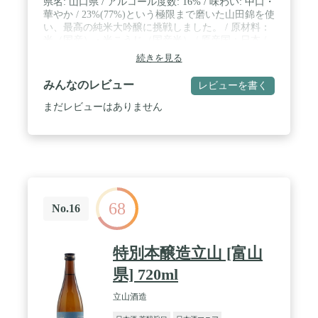
県名: 山口県 / アルコール度数: 16% / 味わい: 中口・
華やか / 23%(77%)という極限まで磨いた山田錦を使
い、最高の純米大吟醸に挑戦しました。 / 原材料：
米（国産）・米こうじ（国産米） / 原産国：日本 /
出荷前は19度以下の定温倉庫で保管され、フレッシ
続きを見る
ュローテーションを意識して発送しています。
みんなのレビュー
レビューを書く
まだレビューはありません
68
No.16
特別本醸造立山 [富山
県] 720ml
立山酒造