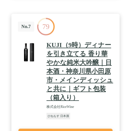
き、配送時に品質に変化がないと判断した時期は、
常温配送を行っております。 （一部商品除く）。
・到着後は、ボトル開封前であっても日光・温度に
よる品質低下を避けるため、お召し上がりになるま
79
で冷蔵保存をお願いいたします。
No.7
KUJI（9時）ディナー
を引き立てる 香り華
やかな純米大吟醸｜日
本酒・神奈川県小田原
市・メインディッシュ
と共に｜ギフト包装
（箱入り）
株式会社RiceWine
ひねもす 日本酒