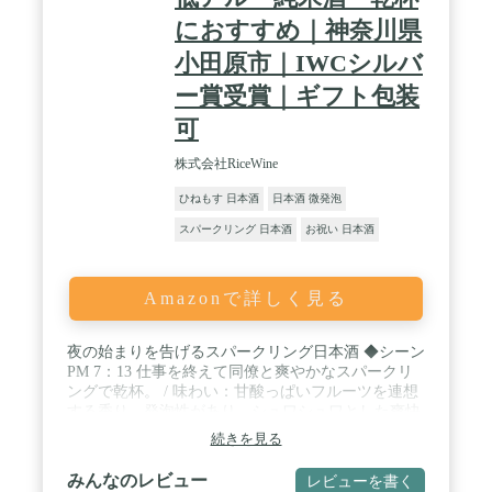
におすすめ｜神奈川県
小田原市｜IWCシルバ
ー賞受賞｜ギフト包装
可
株式会社RiceWine
ひねもす 日本酒
日本酒 微発泡
スパークリング 日本酒
お祝い 日本酒
Amazonで詳しく見る
夜の始まりを告げるスパークリング日本酒 ◆シーン
PM 7：13 仕事を終えて同僚と爽やかなスパークリ
ングで乾杯。 / 味わい：甘酸っぱいフルーツを連想
する香り。発泡性があり、シュワシュワとした爽快
な口当たり。口中には優しい甘味や旨味が広がり、
続きを見る
炭酸ガスが味わい全体を引き締め、後味は軽やかで
ドライな印象。喉を潤し、胃腸を刺激し、食欲を掻
みんなのレビュー
レビューを書く
き立てます。 楽しいパーティの始まる乾杯の一杯