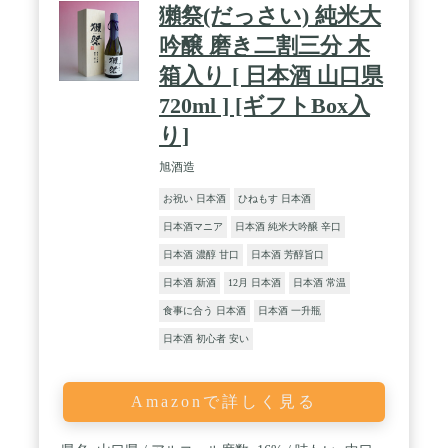
獺祭(だっさい) 純米大
吟醸 磨き二割三分 木
箱入り [ 日本酒 山口県
720ml ] [ギフトBox入
り]
旭酒造
お祝い 日本酒
ひねもす 日本酒
日本酒マニア
日本酒 純米大吟醸 辛口
日本酒 濃醇 甘口
日本酒 芳醇旨口
日本酒 新酒
12月 日本酒
日本酒 常温
食事に合う 日本酒
日本酒 一升瓶
日本酒 初心者 安い
Amazonで詳しく見る