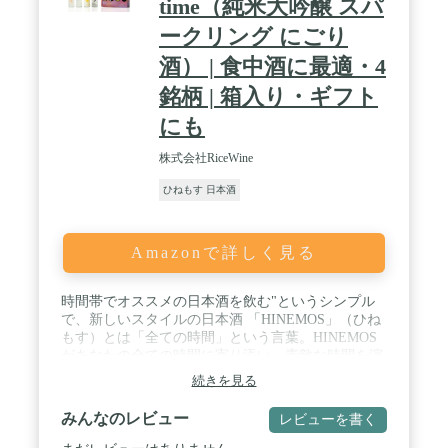
time（純米大吟醸 スパ
の、またはデザートワインのように花蜜を思わせる
濃醇なものなど、新感覚な日本酒から、伝統的でク
ークリング にごり
ラシックな味わいなものまで幅広く構成されていま
す。 ・一部商品を除き、配送時に品質に変化がない
酒） | 食中酒に最適・4
と判断した時期は、常温配送を行っております。
銘柄 | 箱入り・ギフト
（一部商品除く）。 ・到着後は、ボトル開封前であ
っても日光・温度による品質低下を避けるため、お
にも
召し上がりになるまで冷蔵保存をお願いいたしま
す。
株式会社RiceWine
ひねもす 日本酒
Amazonで詳しく見る
時間帯でオススメの日本酒を飲む"というシンプル
で、新しいスタイルの日本酒 「HINEMOS」（ひね
もす）とは「全ての時間」という言葉。HINEMOS
があなたの全ての時間に寄り添い、素敵な時間を演
出します。 全時間帯を飲むと、自然にさまざまな種
続きを見る
類の日本酒を体験することができます。 ひとつひと
つの銘柄は全く異なる味わいです。スパークリン
みんなのレビュー
レビューを書く
グ、にごり酒、パイナップルやマスカットのような
フルーティーな香りがするもの、またはデザートワ