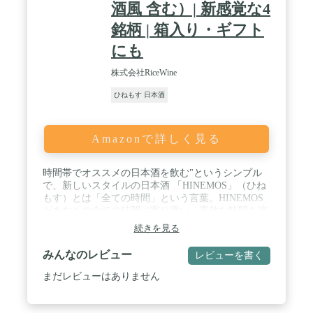
酒風 含む）| 新感覚な4
銘柄 | 箱入り・ギフト
にも
株式会社RiceWine
ひねもす 日本酒
Amazonで詳しく見る
時間帯でオススメの日本酒を飲む"というシンプル
で、新しいスタイルの日本酒 「HINEMOS」（ひね
もす）とは「全ての時間」という言葉。HINEMOS
があなたの全ての時間に寄り添い、素敵な時間を演
出します。 全時間帯を飲むと、自然にさまざまな種
続きを見る
類の日本酒を体験することができます。 ひとつひと
つの銘柄は全く異なる味わいです。スパークリン
みんなのレビュー
レビューを書く
グ、にごり酒、パイナップルやマスカットのような
フルーティーな香りがするもの、またはデザートワ
まだレビューはありません
インのように花蜜を思わせる濃醇なものなど、新感
覚な日本酒から、伝統的でクラシックな味わいなも
のまで幅広く構成されています。 ・一部商品を除