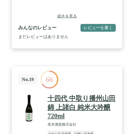
続きを見る
みんなのレビュー
レビューを書く
まだレビューはありません
66
No.19
十四代 中取り播州山田
錦 上諸白 純米大吟醸
720ml
高木酒造株式会社
ひねもす 日本酒
お祝い 日本酒