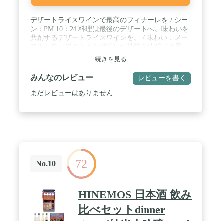
デザートライスワインで最高のフィナーレを / シー
ン：PM 10：24 料理は最後のデザートへ。味わいを
共創するデザートライスワインを。 / 味わい：メー
プルシロップのような濃縮した甘味を連想する香
り。口当たりは滑らかで濃厚な甘味とフレッシュな
続きを見る
酸味があり、貴腐ワインのような味わい。 / 特徴：
仕込み水の一部を日本酒（純米酒）で仕込みまし
みんなのレビュー
レビューを書く
た。そのため、お米の甘味が多く残り、酸味も豊か
に感じられます。15%程度のアルコールが濃厚な味
まだレビューはありません
わいをさらに引き立たせています。 / Kura Master フ
ランスのパリでおこなわれたKura Masterでは、純米
酒部門で最高位であるプラチナ賞を2年連続受賞。
また、2022年は1000本以上のエントリー酒の中から
ベスト16に選出され、純米酒部門ではベスト5に入
りました。 / 時間帯でオススメの日本酒を飲む"とい
うシンプルで、新しいスタイルの日本酒
72
「HINEMOS」（ひねもす）とは「全ての時間」と
No.10
いう言葉。HINEMOSがあなたの全ての時間に寄り
添い、素敵な時間を演出します。 全時間帯を飲む
と、自然にさまざまな種類の日本酒を体験すること
HINEMOS 日本酒 飲み
ができます。 ひとつひとつの銘柄は全く異なる味わ
いです。スパークリング、にごり酒、パイナップル
比べセットdinner
やマスカットのようなフルーティーな香りがするも