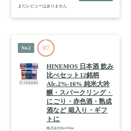
に。 / 特徴：お米の細かな粒や酵母が混ざっている
まだレビューはありません
ため白濁しています。ワインのシャンパンと同じ製
法（瓶内二次発酵） で造り、酵母が発酵する際に作
り出す炭酸ガスをお酒の中に閉じ込めました。 /
International Wine Challenge スパークリング部門 シ
ルバー賞受賞 / 商品にはパッケージが付随していま
す(筒の色はお選びいただけません）。リボンラッ
ピングもギフト設定から選択可能です / 時間帯でオ
97
ススメの日本酒を飲む"というシンプルで、新しい
No.2
スタイルの日本酒 「HINEMOS」（ひねもす）とは
「全ての時間」という言葉。HINEMOSがあなたの
全ての時間に寄り添い、素敵な時間を演出します。
HINEMOS 日本酒 飲み
全時間帯を飲むと、自然にさまざまな種類の日本酒
を体験することができます。 ひとつひとつの銘柄は
比べセット12銘柄
全く異なる味わいです。スパークリング、にごり
Alc.2%-16% 純米大吟
酒、パイナップルやマスカットのようなフルーティ
ーな香りがするもの、またはデザートワインのよう
醸・スパークリング・
に花蜜を思わせる濃醇なものなど、新感覚な日本酒
から、伝統的でクラシックな味わいなものまで幅広
にごり・赤色酒・熟成
く構成されています。 ・一部商品を除き、配送時に
酒など 箱入り・ギフ
品質に変化がないと判断した時期は、常温配送を行
っております。 （一部商品除く）。 ・到着後は、
トに
ボトル開封前であっても日光・温度による品質低下
を避けるため、お召し上がりになるまで冷蔵保存を
株式会社RiceWine