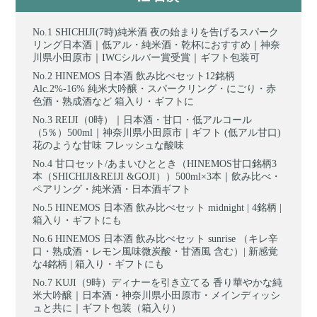
SHICHIJI(7時)純米酒 夜の始まりを告げるスパーク
リング日本酒｜低アル・純米酒・乾杯におすすめ｜神奈
川県小田原市｜IWCシルバー賞受賞｜ギフト包装可
HINEMOS 日本酒 飲み比べセット12銘柄
Alc.2%-16% 純米大吟醸・スパークリング・にごり・赤
色酒・熟成酒など 箱入り・ギフトに
REIJI（0時）｜日本酒・甘口・低アルコール
（5％）500ml｜神奈川県小田原市｜ギフト (低アル甘口)
花のような甘味 フレッシュな酸味
甘口セット/あまいひととき（HINEMOS甘口銘柄3
本（SHICHIJI&REIJI &GOJI））500ml×3本｜飲み比べ・
ペアリング・純米酒・日本酒ギフト
HINEMOS 日本酒 飲み比べセット midnight | 4銘柄 |
箱入り・ギフトにも
HINEMOS 日本酒 飲み比べセット sunrise （キレ辛
口・熟成酒・レモン風味微炭酸・甘酒風 含む）| 新感覚
な4銘柄 | 箱入り・ギフトにも
KUJI（9時）ディナーを引き立てる 香り華やかな純
米大吟醸｜日本酒・神奈川県小田原市・メインディッシ
ュと共に｜ギフト包装（箱入り）