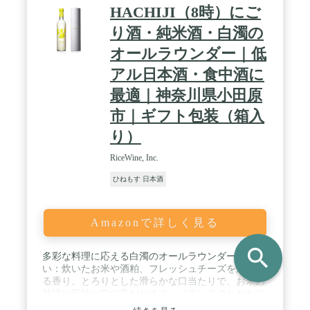
HACHIJI（8時）にご
り酒・純米酒・白濁の
オールラウンダー｜低
アル日本酒・食中酒に
最適｜神奈川県小田原
市｜ギフト包装（箱入
り）
RiceWine, Inc.
ひねもす 日本酒
Amazonで詳しく見る
search
多彩な料理に応える白濁のオールラウンダー / 味わ
い：炊いたお米や酒粕、フレッシュチーズを連想す
る香り。とろりとした滑らかな口当たりで、お米の
甘味や旨味が口に広がります。バランスのとれたフ
レッシュな酸味が後味をサッパリとさせ、様々な料