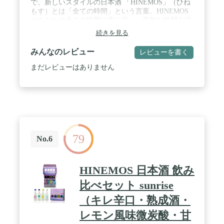
で、新しいスタイルの日本酒 「HINEMOS」（ひね
柄は全く異なる味わいです。スパークリング、にご
もす）とは「全ての時間」という言葉。HINEMOS
り酒、パイナップルやマスカットのようなフルーテ
があなたの全ての時間に寄り添い、素敵な時間を演
ィーな香りがするもの、またはデザートワインのよ
出します。 全時間帯を飲むと、自然にさまざまな種
続きを見る
うに花蜜を思わせる濃醇なものなど、新感覚な日本
類の日本酒を体験することができます。 ひとつひと
酒から、伝統的でクラシックな味わいなものまで幅
つの銘柄は全く異なる味わいです。スパークリン
みんなのレビュー
レビューを書く
広く構成されています。 ・一部商品を除き、配送時
グ、にごり酒、パイナップルやマスカットのような
に品質に変化がないと判断した時期は、常温配送を
フルーティーな香りがするもの、またはデザートワ
まだレビューはありません
行っております。 （一部商品除く）。 ・到着後
インのように花蜜を思わせる濃醇なものなど、新感
は、ボトル開封前であっても日光・温度による品質
覚な日本酒から、伝統的でクラシックな味わいなも
低下を避けるため、お召し上がりになるまで冷蔵保
のまで幅広く構成されています。 ・一部商品を除
存をお願いいたします。
き、配送時に品質に変化がないと判断した時期は、
常温配送を行っております。 （一部商品除く）。
・到着後は、ボトル開封前であっても日光・温度に
よる品質低下を避けるため、お召し上がりになるま
79
で冷蔵保存をお願いいたします。 / ・170ml×4本入
No.6
り ・5％〜16％まで幅広く網羅
HINEMOS 日本酒 飲み
比べセット sunrise
（キレ辛口・熟成酒・
レモン風味微炭酸・甘