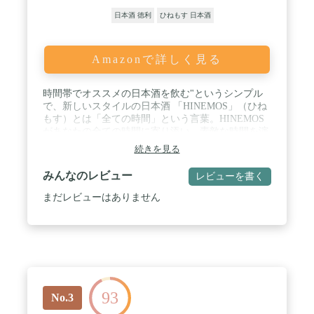
お願いいたします。
日本酒 徳利
ひねもす 日本酒
Amazonで詳しく見る
時間帯でオススメの日本酒を飲む"というシンプル
で、新しいスタイルの日本酒 「HINEMOS」（ひね
もす）とは「全ての時間」という言葉。HINEMOS
があなたの全ての時間に寄り添い、素敵な時間を演
出します。全時間帯を飲むと、自然にさまざまな種
続きを見る
類の日本酒を体験することができます。 ひとつひと
つの銘柄は全く異なる味わいです。スパークリン
みんなのレビュー
レビューを書く
グ、にごり酒、パイナップルやマスカットのような
フルーティーな香りがするもの、またはデザートワ
まだレビューはありません
インのように花蜜を思わせる濃醇なものなど、新感
覚な日本酒から、伝統的でクラシックな味わいなも
のまで幅広く構成されています。 / 1本あたり
170ml（12本セット・全体容量2040ml）。Alc.
2%-16%まで幅広く網羅 / ・一部商品を除き、配送
時に品質に変化がないと判断した時期は、常温配送
を行っております。 （一部商品除く）。 ・到着後
93
は、ボトル開封前であっても日光・温度による品質
No.3
低下を避けるため、お召し上がりになるまで冷蔵保