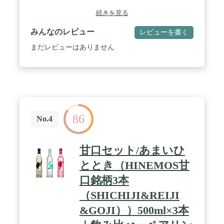
の時間」という言葉。HINEMOSがあなたの全ての
時間に寄り添い、素敵な時間を演出します。 全時間
続きを見る
帯を飲むと、自然にさまざまな種類の日本酒を体験
することができます。 ひとつひとつの銘柄は全く異
みんなのレビュー
レビューを書く
なる味わいです。スパークリング、にごり酒、パイ
ナップルやマスカットのようなフルーティーな香り
まだレビューはありません
がするもの、またはデザートワインのように花蜜を
思わせる濃醇なものなど、新感覚な日本酒から、伝
統的でクラシックな味わいなものまで幅広く構成さ
れています。 ・一部商品を除き、配送時に品質に変
化がないと判断した時期は、常温配送を行っており
ます。 （一部商品除く）。 ・到着後は、ボトル開
封前であっても日光・温度による品質低下を避ける
86
ため、お召し上がりになるまで冷蔵保存をお願いい
No.4
たします。
甘口セット/あまいひ
ととき（HINEMOS甘
口銘柄3本
（SHICHIJI&REIJI
&GOJI））500ml×3本