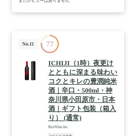
まだレビューはありません
インのように花蜜を思わせる濃醇なものなど、新感
覚な日本酒から、伝統的でクラシックな味わいなも
のまで幅広く構成されています。 美味しくお楽しみ
いただくために、ぜひ、ご自宅では冷蔵保管をして
ください。 暑い季節は品質保持のためクール便で配
送いたします。冬季間は配送時の品質変化が起こら
ないため、常温配送となります（一部商品除く）。
77
No.11
ICHIJI（1時）夜更け
とともに深まる味わい
コクとキレの豊潤純米
酒｜辛口・500ml・神
奈川県小田原市・日本
酒｜ギフト包装（箱入
り） (通常)
RiceWine.Inc