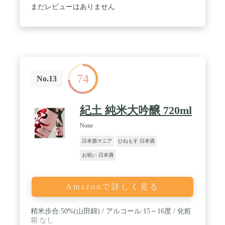
フルーティーな香りがするもの、またはデザートワ
まだレビューはありません
インのように花蜜を思わせる濃醇なものなど、新感
覚な日本酒から、伝統的でクラシックな味わいなも
のまで幅広く構成されています。 美味しくお楽しみ
いただくために、ぜひ、ご自宅では冷蔵保管をして
ください。 暑い季節は品質保持のためクール便で配
送いたします。冬季間は配送時の品質変化が起こら
ないため、常温配送となります（一部商品除く）。
74
No.13
紀土 純米大吟醸 720ml
None
日本酒マニア
ひねもす 日本酒
お祝い 日本酒
Amazonで詳しく見る
精米歩合:50%(山田錦) / アルコール:15～16度 / 化粧
箱:なし