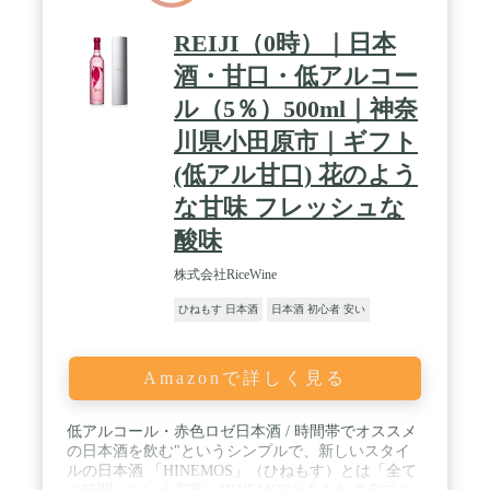
存をお願いいたします。
REIJI（0時）｜日本
酒・甘口・低アルコー
ル（5％）500ml｜神奈
川県小田原市｜ギフト
(低アル甘口) 花のよう
な甘味 フレッシュな
酸味
株式会社RiceWine
ひねもす 日本酒
日本酒 初心者 安い
Amazonで詳しく見る
低アルコール・赤色ロゼ日本酒 / 時間帯でオススメ
の日本酒を飲む"というシンプルで、新しいスタイ
ルの日本酒 「HINEMOS」（ひねもす）とは「全て