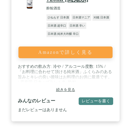
飲むと、自然にさまざまな種類の日本酒を体験する
ことができます。 ひとつひとつの銘柄は全く異なる
酔鯨酒造
味わいです。スパークリング、にごり酒、パイナッ
ひねもす 日本酒
日本酒マニア
刈穂 日本酒
プルやマスカットのようなフルーティーな香りがす
るもの、またはデザートワインのように花蜜を思わ
日本酒 超辛口
日本酒 辛い
せる濃醇なものなど、新感覚な日本酒から、伝統的
でクラシックな味わいなものまで幅広く構成されて
日本酒 純米大吟醸 辛口
います。 ・一部商品を除き、配送時に品質に変化が
ないと判断した時期は、常温配送を行っておりま
す。 （一部商品除く）。 ・到着後は、ボトル開封
Amazonで詳しく見る
前であっても日光・温度による品質低下を避けるた
め、お召し上がりになるまで冷蔵保存をお願いいた
します。
おすすめの飲み方: 冷や / アルコール度数: 15% /
「お料理に合わせて頂ける純米酒」ふくらみのある
旨みとキレの良い後味はお料理のお供に最適です。
/ 原産国:日本 / ブラント名: 酔鯨
続きを見る
みんなのレビュー
レビューを書く
まだレビューはありません