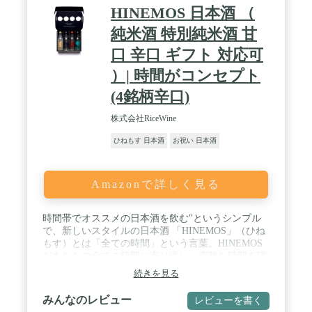
とナッツのような香りがより一層立ち上がり、熱燗
HINEMOS 日本酒 （
にすると更にキレが増していきます。どんな濃い味
わいの料理でも受け止めます。 / 受賞実績：フラン
純米酒 特別純米酒 甘
スKuraMaster ゴールドメダル受賞（2022年度） / 日
口 辛口 ギフト 対応可
本酒ギフトをお探しの方へ：商品にはパッケージが
付随しています(筒の色はお選びいただけませ
）| 時間がコンセプト
ん）。リボンラッピングもギフト設定から選択可能
です。 / 時間帯でオススメの日本酒を飲む"というシ
(4銘柄辛口)
ンプルで、新しいスタイルの日本酒 「HINEMOS」
（ひねもす）とは「全ての時間」という言葉。
株式会社RiceWine
HINEMOSがあなたの全ての時間に寄り添い、素敵
ひねもす 日本酒
お祝い 日本酒
な時間を演出します。 全時間帯を飲むと、自然にさ
まざまな種類の日本酒を体験することができます。
ひとつひとつの銘柄は全く異なる味わいです。スパ
ークリング、にごり酒、パイナップルやマスカット
Amazonで詳しく見る
のようなフルーティーな香りがするもの、またはデ
ザートワインのように花蜜を思わせる濃醇なものな
ど、新感覚な日本酒から、伝統的でクラシックな味
時間帯でオススメの日本酒を飲む"というシンプル
わいなものまで幅広く構成されています。 ・一部商
で、新しいスタイルの日本酒 「HINEMOS」（ひね
品を除き、配送時に品質に変化がないと判断した時
もす）とは「全ての時間」という言葉。HINEMOS
期は、常温配送を行っております。 （一部商品除
があなたの全ての時間に寄り添い、素敵な時間を演
く）。 ・到着後は、ボトル開封前であっても日光・
出します。 全時間帯を飲むと、自然にさまざまな種
続きを見る
温度による品質低下を避けるため、お召し上がりに
類の日本酒を体験することができます。 ひとつひと
なるまで冷蔵保存をお願いいたします。
つの銘柄は全く異なる味わいです。スパークリン
みんなのレビュー
レビューを書く
グ、にごり酒、パイナップルやマスカットのような