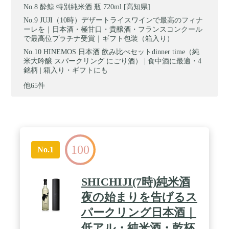
酔鯨 特別純米酒 瓶 720ml [高知県]
JUJI（10時）デザートライスワインで最高のフィナ
ーレを｜日本酒・極甘口・貴醸酒・フランスコンクール
で最高位プラチナ受賞｜ギフト包装（箱入り）
HINEMOS 日本酒 飲み比べセットdinner time（純
米大吟醸 スパークリング にごり酒） | 食中酒に最適・4
銘柄 | 箱入り・ギフトにも
他65件
100
No.1
SHICHIJI(7時)純米酒
夜の始まりを告げるス
パークリング日本酒｜
低アル・純米酒・乾杯