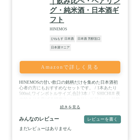
｜飲み比べ・ペアリン
グ・純米酒・日本酒ギ
フト
HINEMOS
ひねもす 日本酒
日本酒 芳醇旨口
日本酒マニア
Amazonで詳しく見る
HINEMOSの甘い飲口の銘柄だけを集めた日本酒初
心者の方にもおすすめなセットです。 / 1本あたり
500ml,ワインボトルサイズ,合計3本 / ▽ SHICHIJI 夜
の始まりを告げる純米スパークリング 味わい | 甘酸
っぱいフルーツを連想する香り。発泡性があり、シ
続きを見る
ュワシュワとした爽快な口当たり。口中には優しい
甘味や旨味が広がり、炭酸ガスが味わい全体を引き
みんなのレビュー
レビューを書く
締め、後味は軽やかでドライな印象。喉を潤し、胃
腸を刺激し、食欲を掻き立て、まさに楽しいパーテ
まだレビューはありません
ィの始まる乾杯の一杯に。 特徴 | お米の細かな粒や
酵母が混ざっているため白濁しています。ワインの