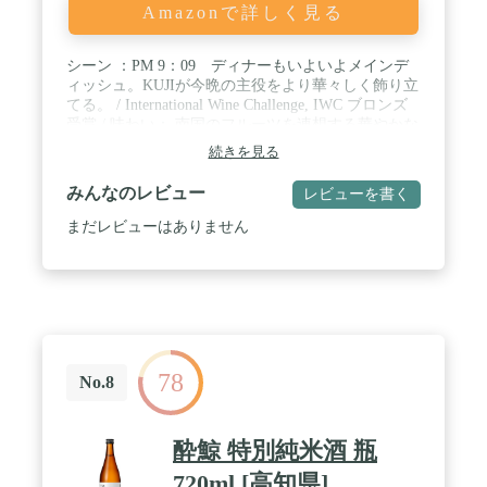
Amazonで詳しく見る
シーン ：PM 9：09 ディナーもいよいよメインデ
ィッシュ。KUJIが今晩の主役をより華々しく飾り立
てる。 / International Wine Challenge, IWC ブロンズ
受賞 / 味わい： 南国のフルーツを連想する華やかな
香り。口に含むとその香りがさらに膨らみ、長く余
続きを見る
韻を楽しめます。口当たりは柔らかく、なめらかな
甘味や旨味がすっと広がります。後味に感じる酸味
みんなのレビュー
レビューを書く
が最後にキリッとした印象を与え、メインのお肉料
理やバターやクリームを使った料理とマッチしま
まだレビューはありません
す。 / 特徴：パイナップルや洋梨のような香りを楽
しめます。この香りは、酵母が特殊な条件下で発酵
する際に多く生まれます。酵母のもつポテンシャル
を最大限引き出すために、酒米の王様である山田錦
のピュアな部分だけを贅沢に使い、最高峰の技術で
造り上げました。 / 日本酒ギフトをお探しの方へ：
商品にはパッケージが付随しています(筒の色はお
78
選びいただけません）。リボンラッピングもギフト
No.8
設定から選択可能です。 / 時間帯でオススメの日本
酒を飲む"というシンプルで、新しいスタイルの日
本酒 「HINEMOS」（ひねもす）とは「全ての時
酔鯨 特別純米酒 瓶
間」という言葉。HINEMOSがあなたの全ての時間
に寄り添い、素敵な時間を演出します。 全時間帯を
720ml [高知県]