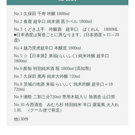
久保田 千寿 吟醸 1800ml
春鹿 超辛口 純米酒 黒ラベル 1800ml
くどき上手 吟醸酒 超辛口 ばくれん 1800ML
■日本酒度は製造ごとに異なります。(日本酒度＋15～20
度)
越乃景虎超辛口 本醸造 1800ml
☆【日本酒】来福(らいふく) 純米吟醸 超辛口
1800ml
酔鯨 特別純米酒 瓶 1800ml [高知県]
久保田 萬寿 純米大吟醸 720ml
茨城の地酒 来福 らいふく 純米吟醸 超辛口＋18
720ml
獺祭 二割三分720ml 専用木箱入り 旭酒造 山口県
今西酒造 みむろ杉 特別純米 辛口 露葉風 火入れ
1.8L （クール便で発送）
他130件