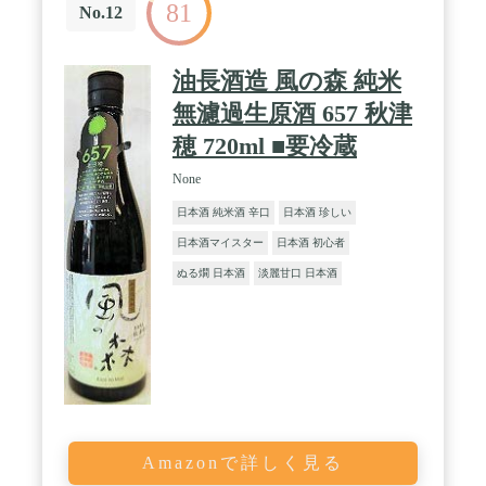
81
No.12
油長酒造 風の森 純米
無濾過生原酒 657 秋津
穂 720ml ■要冷蔵
None
日本酒 純米酒 辛口
日本酒 珍しい
日本酒マイスター
日本酒 初心者
ぬる燗 日本酒
淡麗甘口 日本酒
Amazonで詳しく見る