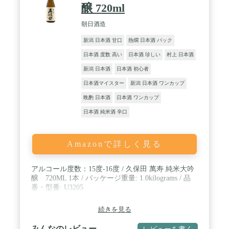
醸 720ml
朝日酒造
新潟 日本酒 甘口
熱燗 日本酒 パック
日本酒 度数 高い
日本酒 珍しい
村上 日本酒
新潟 日本酒
日本酒 初心者
日本酒マイスター
新潟 日本酒 ワンカップ
晩酌 日本酒
日本酒 ワンカップ
日本酒 純米酒 辛口
Amazonで詳しく見る
アルコール度数：15度-16度 / 久保田 萬寿 純米大吟
醸 720ML 1本 / パッケージ重量: 1.0kilograms / 品
番・型番: U3205
続きを見る
みんなのレビュー
レビューを書く