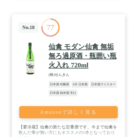
77
No.18
仙禽 モダン仙禽 無垢
無ろ過原酒・瓶囲い瓶
火入れ 720ml
(株)せんきん
日本酒 吟醸香
6月 日本酒
日本酒マイスター
日本酒 純米酒 辛口
Amazonで詳しく見る
【要冷蔵】仙禽の新たな定番酒です。今まで仙禽を
飲んだ事が無い方にもオススメの1本となっており