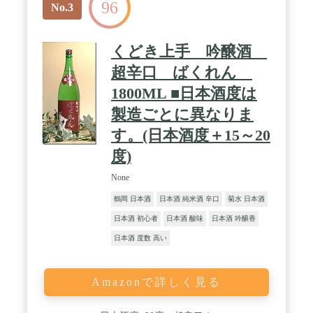
96
No.3
くどき上手 吟醸酒
超辛口 ばくれん
1800ML ■日本酒度は
製造ごとに異なりま
す。(日本酒度＋15～20
度)
None
鶴岡 日本酒
日本酒 純米酒 辛口
菊水 日本酒
日本酒 初心者
日本酒 酸味
日本酒 吟醸香
日本酒 度数 高い
Amazonで詳しく見る