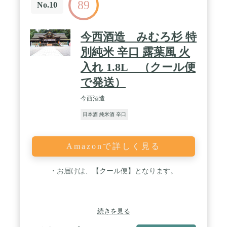
89
No.10
今西酒造 みむろ杉 特
別純米 辛口 露葉風 火
入れ 1.8L （クール便
で発送）
今西酒造
日本酒 純米酒 辛口
Amazonで詳しく見る
・お届けは、【クール便】となります。
続きを見る