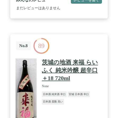
まだレビューはありません
89
No.8
茨城の地酒 来福 らい
ふく 純米吟醸 超辛口
＋18 720ml
None
日本酒 純米酒 辛口
宮城 日本酒 辛口
日本酒 度数 高い