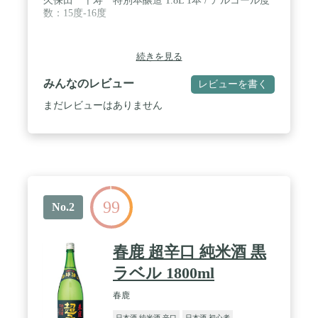
久保田 千寿 特別本醸造 1.8L 1本 / アルコール度
数：15度-16度
続きを見る
みんなのレビュー
レビューを書く
まだレビューはありません
99
No.2
春鹿 超辛口 純米酒 黒
ラベル 1800ml
春鹿
日本酒 純米酒 辛口
日本酒 初心者