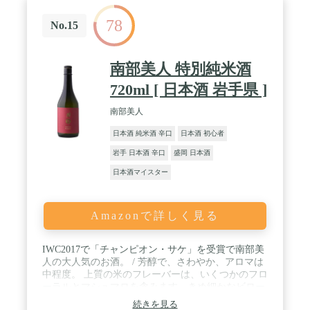
78
No.15
南部美人 特別純米酒
720ml [ 日本酒 岩手県 ]
南部美人
日本酒 純米酒 辛口
日本酒 初心者
岩手 日本酒 辛口
盛岡 日本酒
日本酒マイスター
Amazonで詳しく見る
IWC2017で「チャンピオン・サケ」を受賞で南部美
人の大人気のお酒。 / 芳醇で、さわやか、アロマは
中程度。 上質の米のフレーバーは、いくつかのフロ
ーラルとマシュマロを含みます。きめ細かなビロー
ドのような質感。うま味は中程度の味わい。辛口
続きを見る