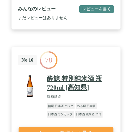
で、やや重め、余韻は長い。 / お客様の評価が高
く、味が本当に美味いお酒です。 / アルコール度数:
みんなのレビュー
レビューを書く
15% / 原料米 ぎんおとめ、他 精米歩合 55% 仕込水
折爪馬仙峡伏流水(中硬水) 酵母 M310、9号系酵母
まだレビューはありません
日本酒度 ＋4 アルコール度数 15〜16度 酸度 1.5
78
No.16
酔鯨 特別純米酒 瓶
720ml [高知県]
酔鯨酒造
熱燗 日本酒 パック
ぬる燗 日本酒
日本酒 ワンカップ
日本酒 純米酒 辛口