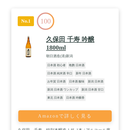
100
No.1
久保田 千寿 吟醸
1800ml
朝日酒造(清)新潟
日本酒 初心者
晩酌 日本酒
日本酒 純米酒 辛口
新年 日本酒
お年賀 日本酒
日本酒 酸味
新潟 日本酒
新潟 日本酒 ワンカップ
新潟 日本酒 甘口
東北 日本酒
日本酒 吟醸香
Amazonで詳しく見る