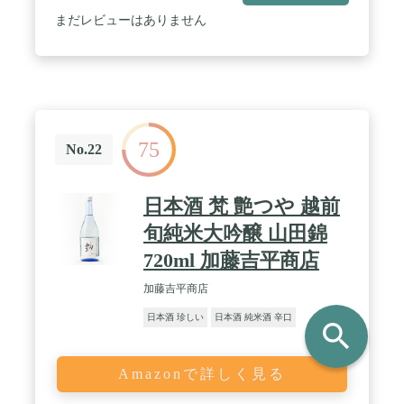
まだレビューはありません
75
No.22
日本酒 梵 艶つや 越前
旬純米大吟醸 山田錦
720ml 加藤吉平商店
加藤吉平商店
日本酒 珍しい
日本酒 純米酒 辛口
search
Amazonで詳しく見る