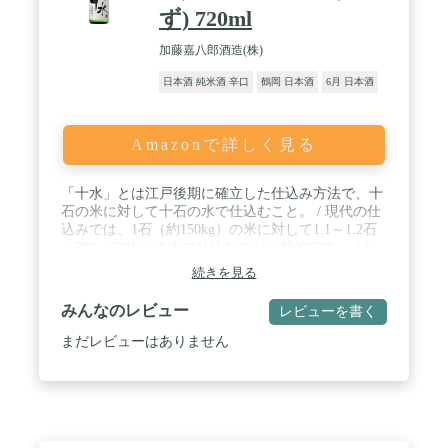
ず) 720ml
加藤嘉八郎酒造(株)
日本酒 純米酒 辛口
鶴岡 日本酒
6月 日本酒
Amazonで詳しく見る
「十水」とは江戸後期に確立した仕込み方法で、十
石の米に対して十石の水で仕込むこと。 / 現代の仕
込みでは、1石（約150kg）の米に対して1.1～1.2石
（200～220L）の水で仕込むのが一般的です。それ
に対して十水は、1石（約150kg）に対して1石
続きを見る
（180L）の比率で仕込みます。 / ふつうより1～2割
少ない水で仕込むため、同じ量の米を使っても、で
みんなのレビュー
レビューを書く
きあがる酒の量が少ない贅沢な造りのお酒。
まだレビューはありません