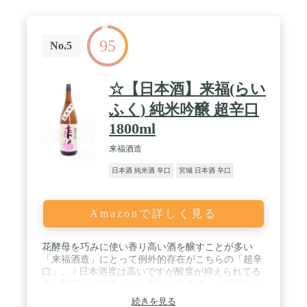
95
No.5
☆【日本酒】来福(らい
ふく) 純米吟醸 超辛口
1800ml
来福酒造
日本酒 純米酒 辛口
宮城 日本酒 辛口
Amazonで詳しく見る
花酵母を巧みに使い香り高い酒を醸すことが多い
「来福酒造」にとって例外的存在がこちらの「超辛
口」。 / 日本酒度は高いですが酸度が抑えられてる
為、数字よりは柔らかく感じられます。 / 料理との
相性も抜群で冷やから燗まで楽しめる万能な1本で
続きを見る