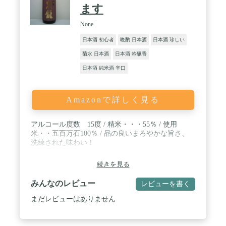
ます
None
日本酒 初心者
晩酌 日本酒
日本酒 珍しい
菊水 日本酒
日本酒 吟醸香
日本酒 純米酒 辛口
Amazonで詳しく見る
アルコール度数 15度 / 精米・・・55％ / 使用
米・・五百万石100％ / 品の良いまろやかな旨さ、
洗練された味わい！
続きを見る
みんなのレビュー
レビューを書く
まだレビューはありません