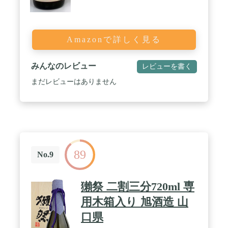
Amazonで詳しく見る
みんなのレビュー
レビューを書く
まだレビューはありません
89
No.9
獺祭 二割三分720ml 専
用木箱入り 旭酒造 山
口県