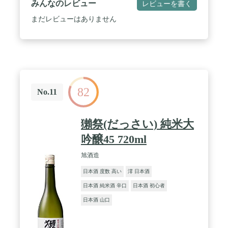
みんなのレビュー
レビューを書く
まだレビューはありません
82
No.11
獺祭(だっさい) 純米大
吟醸45 720ml
旭酒造
日本酒 度数 高い
澪 日本酒
日本酒 純米酒 辛口
日本酒 初心者
日本酒 山口