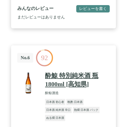
す。 / これが来福流「超辛口」 / 来福 純米吟醸 超辛
口 DATE：【原料米、茨城県産ひたち錦100％】
みんなのレビュー
レビューを書く
【アルコール度数17度】【精米歩合55％】【日本酒
度、＋18】【酸度、1.2】【容量1800ml】【通常
まだレビューはありません
便】
92
No.6
酔鯨 特別純米酒 瓶
1800ml [高知県]
酔鯨酒造
日本酒 初心者
晩酌 日本酒
日本酒 純米酒 辛口
熱燗 日本酒 パック
ぬる燗 日本酒