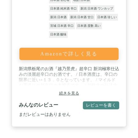
日本酒 純米酒 辛口
新潟 日本酒 ワンカップ
新潟 日本酒
新潟 日本酒 甘口
日本酒 珍しい
宮城 日本酒 辛口
日本酒 度数 高い
日本酒 酸味
Amazonで詳しく見る
新潟県栃尾のお酒『越乃景虎』超辛口 新潟極寒仕込
みの淡麗超辛口のお酒です。 / 日本酒度は、辛口の
限界に近い+１３．０となっています。 / マイルド
な手造りの超辛口の本醸造です。 / 超軟水の仕込水
は辛口酒にむいています。日本酒度が+13.0もあり
続きを見る
ながら実際口にすると / 辛くは感じず、甘ささえ感
じるようです。辛口好きの方に試して頂きたいお酒
みんなのレビュー
レビューを書く
です。
まだレビューはありません