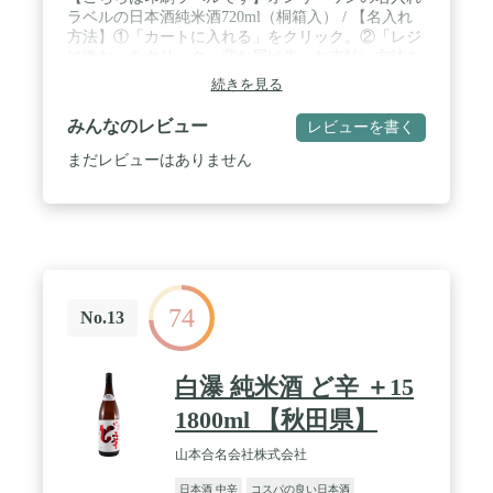
ラベルの日本酒純米酒720ml（桐箱入） / 【名入れ
方法】①「カートに入れる」をクリック。②「レジ
に進む」をクリック。③お届け先、お支払い方法を
選択。④「ギフトの設定」にチェックを入れる。
続きを見る
⑤【ギフトメッセージ】の入力欄に、ラベルに入れ
たい文字を入力。（例）右上「祝誕生日」、中央
みんなのレビュー
レビューを書く
「和雄」、左下「家族一同」など。※【差出人】に
入力された情報は名入れラベルには反映されませ
まだレビューはありません
ん。【差出人】欄はデフォルトで入力されているご
注文者様のお名前から変更しないようお願いいたし
ます。⑥注文を確定する。※ご注文方法がわかりに
くく、ご注文確定してしまった場合は【注文履歴】
から「注文に関する問題」をクリックし「その他問
題」の項目から名入れする文字をお知らせくださ
い。【注意】名入れ内容のご連絡がない場合はキャ
74
ンセルさせていただく場合がございます。あらかじ
No.13
めご了承お願いします。 / 内容量：720ml アルコ
ール分：14度 / 日本酒度：+5（辛口） / 製造者：高
野酒造株式会社（新潟県）
白瀑 純米酒 ど辛 ＋15
1800ml 【秋田県】
山本合名会社株式会社
日本酒 中辛
コスパの良い日本酒