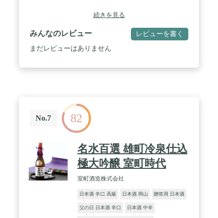
続きを見る
みんなのレビュー
レビューを書く
まだレビューはありません
82
No.7
名水百選 雄町冷泉仕込
極大吟醸 室町時代
室町酒造株式会社
日本酒 辛口 高級
日本酒 岡山
贈答用 日本酒
父の日 日本酒 辛口
日本酒 中辛