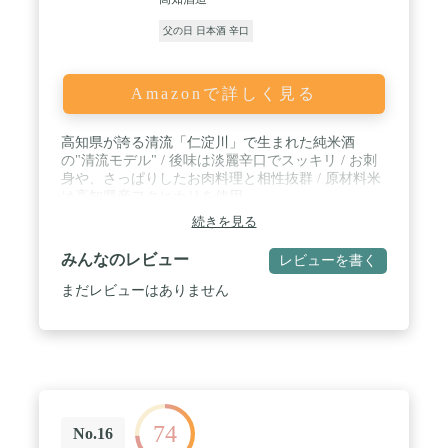
父の日 日本酒 辛口
Amazonで詳しく見る
高知県が誇る清流「仁淀川」で生まれた純米酒
の"清流モデル" / 後味は淡麗辛口でスッキリ / お刺
身や、さっぱりしたお肉料理と相性抜群 / 原材料米
は高知県産フクヒカリを使用
続きを見る
みんなのレビュー
レビューを書く
まだレビューはありません
74
No.16