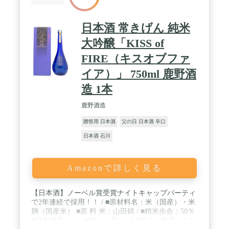
日本酒 常きげん 純米
大吟醸「KISS of
FIRE（キスオブファ
イア）」 750ml 鹿野酒
造 1本
鹿野酒造
贈答用 日本酒
父の日 日本酒 辛口
日本酒 石川
Amazonで詳しく見る
【日本酒】ノーベル賞受賞ナイトキャップパーティ
で2年連続で採用！！ / ■原材料名：米（国産）・米
麹（国産米） ■原 料 米：山田錦 / ■精米歩合：50％
■日本酒度：+3 / ■酸 度：1.3 ■アミノ酸度：1.1 /