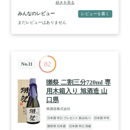
■度 数：15度以上16度未満 ■製 造 元：鹿野酒造
続きを見る
（石川県）
みんなのレビュー
レビューを書く
まだレビューはありません
82
No.11
獺祭 二割三分720ml 専
用木箱入り 旭酒造 山
口県
旭酒造株式会社
日本酒 辛口 プレゼント 飲み比べ
日本酒 中辛
贈答用 日本酒
日本酒 辛口 高級