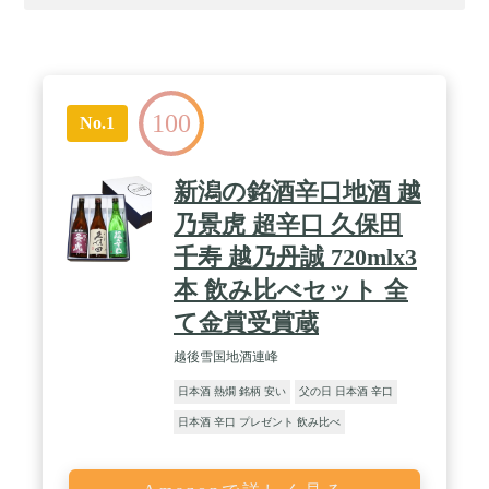
100
No.1
新潟の銘酒辛口地酒 越
乃景虎 超辛口 久保田
千寿 越乃丹誠 720mlx3
本 飲み比べセット 全
て金賞受賞蔵
越後雪国地酒連峰
日本酒 熱燗 銘柄 安い
父の日 日本酒 辛口
日本酒 辛口 プレゼント 飲み比べ