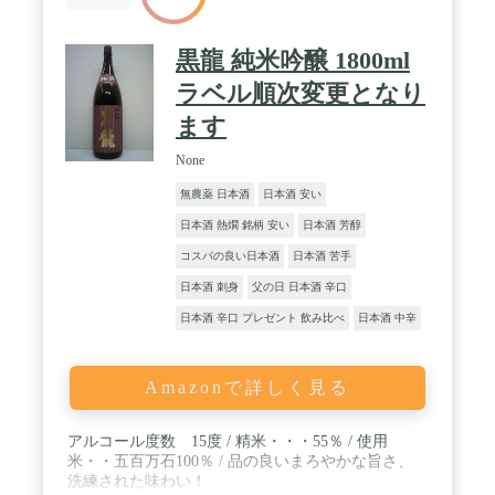
黒龍 純米吟醸 1800ml
ラベル順次変更となり
ます
None
無農薬 日本酒
日本酒 安い
日本酒 熱燗 銘柄 安い
日本酒 芳醇
コスパの良い日本酒
日本酒 苦手
日本酒 刺身
父の日 日本酒 辛口
日本酒 辛口 プレゼント 飲み比べ
日本酒 中辛
Amazonで詳しく見る
アルコール度数 15度 / 精米・・・55％ / 使用
米・・五百万石100％ / 品の良いまろやかな旨さ、
洗練された味わい！