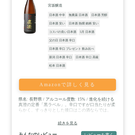
宮坂醸造
日本酒 中辛
無農薬 日本酒
日本酒 芳醇
日本酒 安い
日本酒 熱燗 銘柄 安い
コスパの良い日本酒
5月 日本酒
父の日 日本酒 辛口
日本酒 辛口 プレゼント 飲み比べ
新潟 日本酒 辛口
日本酒 辛口 高級
松本 日本酒
Amazonで詳しく見る
県名: 長野県 / アルコール度数: 15% / 進化を続ける
真澄の定番「黒ラベル」。辛口ですが口当たりが柔
らかく、すっきりとした後口はこの酒ならでは。
続きを見る
みんなのレビュー
レビューを書く