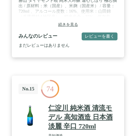
勝山 ダイヤモンド暁 純米大吟醸 遠心しぼり 極芯抽
出 / 原材料：米（国産）、米麹（国産米） / 容量：
720ml 、アルコール度数：16%、使用米：山田錦
（兵庫県特A地区産）、精米歩合：35%、保存方
法：冷蔵 / 遠心分離機で搾ったお酒の上澄み部分の
続きを見る
みを抽出した、まさに「液体のダイヤモンド」！ /
仙台伊達家御用蔵として現存する唯一の酒蔵 / 専用
みんなのレビュー
レビューを書く
箱入り｜大切な人へのギフト・贈り物としても最適
な最高級の日本酒です。
まだレビューはありません
74
No.15
仁淀川 純米酒 清流モ
デル 高知酒造 日本酒
淡麗 辛口 720ml
高知酒造