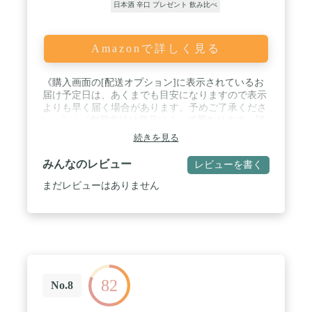
日本酒 辛口 プレゼント 飲み比べ
Amazonで詳しく見る
《購入画面の[配送オプション]に表示されているお
届け予定日は、あくまでも目安になりますので表示
よりも早く届く場合があります。予めご了承くださ
い。》 / 《包装方法は商品によって異なります。詳
しくはお問合せ下さい。》 / 【数量・内容】720ml
続きを見る
【賞味期間】365日 【原材料】米（岡山県産）・米
麹（岡山県産）・醸造アルコール 17度 【特記事
みんなのレビュー
レビューを書く
項】大吟醸原酒 【お届け方法】常温 ※未成年者の
酒類の購入や飲酒は法律で禁じられています。
まだレビューはありません
82
No.8