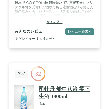
日本で初めてiTQi（国際味覚及び品質審査会）クリ
スタル賞を受賞した酒蔵である遠藤酒造場が誇る人
気の飲みくらべシリーズ。クリスタル賞は3年連続
でiTQiで3ツ星を受賞した製品にのみ付与される。
そモンドセレクション12年連続金賞受賞、IWSC金
続きを見る
賞受賞などを受賞。胸を張って贈り物にしていただ
けたら幸いです。 / 毎年20,000セットも売れる遠藤
みんなのレビュー
レビューを書く
酒造場の人気のみくらべシリーズ。ギフトやプレゼ
ント、贈答に大人気の日本酒飲み比べセット。全て
まだレビューはありません
300mlという飲みきりサイズなので、風味を損なう
ことなく高い品質を維持したままお楽しみ頂けるの
が人気です。 / セット内容はコチラ◆渓流 辛口／
料理の味を活かす辛口の日本酒。辛口は日本酒の中
でも一番を争う人気のカテゴリー。 渓流 辛口は、
やわらかな口当たりと切れ味のある飲み口です。 ◆
渓流 純米酒／米の旨みを遠藤酒造場人気の定番純
82
米酒 / ◆渓流 極辛／日本酒度16度と辛口の中でも
No.5
上位ランクの辛口酒。辛さの中に感じる米の旨味が
通好み。冷やはもちろん燗でも楽しんでいただける
逸品。 ◆渓流 蔵囲い／まろやかな甘みとキレの良
司牡丹 船中八策 零下
さに定評がある常温でも燗酒としてもおいしい ◆渓
流 甘口／米の旨味と甘味を味わいつつ鼻に抜ける
生酒 1800ml
香りを楽しんでほしい逸品。 / 日本酒のギフトで人
気の遠藤酒造場では、母の日や父の日の他、敬老の
None
日、お中元やお歳暮、年末年始のご挨拶などで選ば