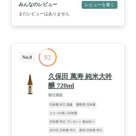
寿（特別本嬢）： 新潟の地酒人気をけん引した銘柄
みんなのレビュー
レビューを書く
の一品。特別本醸酒だが、磨きぬかれた酒米を惜し
げもなく使用。
まだレビューはありません
82
No.9
久保田 萬寿 純米大吟
醸 720ml
朝日酒造
日本酒 辛口 高級
贈答用 日本酒
コスパの良い日本酒
日本酒 辛口 プレゼント 飲み比べ
父の日 日本酒 辛口
新潟 日本酒 辛口