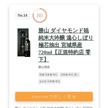
80
No.14
勝山 ダイヤモンド暁
純米大吟醸 遠心しぼり
極芯抽出 宮城県産
720ml【正規特約店 零
下】
勝山酒造
宮城 日本酒 辛口
日本酒 辛口 安い
父の日 日本酒 辛口
Amazonで詳しく見る