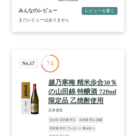
数：14度 / ■製造元：朝日酒造（新潟県）
みんなのレビュー
レビューを書く
まだレビューはありません
74
No.17
越乃寒梅 精米歩合30％
の山田錦 特醸酒 720ml
限定品 乙焼酎使用
石本酒造
父の日 日本酒 辛口
日本酒 辛口 高級
日本酒 辛口 プレゼント 飲み比べ