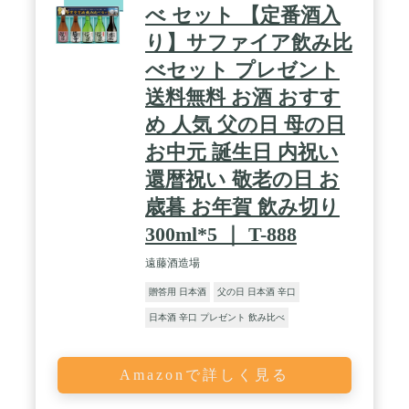
べ セット 【定番酒入
り】サファイア飲み比
べセット プレゼント
送料無料 お酒 おすす
め 人気 父の日 母の日
お中元 誕生日 内祝い
還暦祝い 敬老の日 お
歳暮 お年賀 飲み切り
300ml*5 ｜ T-888
遠藤酒造場
贈答用 日本酒
父の日 日本酒 辛口
日本酒 辛口 プレゼント 飲み比べ
Amazonで詳しく見る