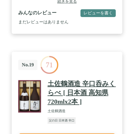
続きを見る
令和元年、2年、3年 広島国税局清酒鑑評会 優等賞
受賞
みんなのレビュー
レビューを書く
まだレビューはありません
71
No.19
土佐鶴酒造 辛口呑みく
らべ [ 日本酒 高知県
720mlx2本 ]
土佐鶴酒造
父の日 日本酒 辛口