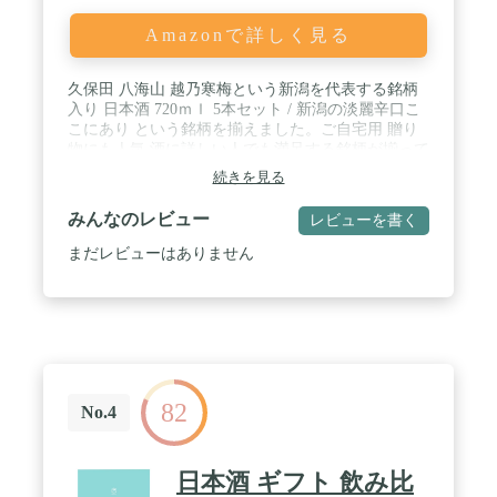
Amazonで詳しく見る
久保田 八海山 越乃寒梅という新潟を代表する銘柄
入り 日本酒 720ｍｌ 5本セット / 新潟の淡麗辛口こ
こにあり という銘柄を揃えました。ご自宅用 贈り
物にも人気 酒に詳しい人でも満足する銘柄が揃って
います / 八海山は普通酒でありながら原料米を60%
続きを見る
まで精米し、低温発酵でゆっくりと丁寧に造ってい
ます。淡麗なすっきりとした飲み口で、料理のじゃ
みんなのレビュー
レビューを書く
まをしません。 / 久保田 百寿（くぼた ひゃくじ
ゅ）は、朝日酒造が製造する日本酒「久保田」シリ
まだレビューはありません
ーズの一つで、特別本醸造酒です。淡麗辛口という
日本酒の方向性を確立した、久保田の基本形として
長年愛されています。 / 越乃寒梅 白ラベルは、料理
に寄り添い、引き立て、飽きずに楽しく飲め、次の
日に残らない酒です。爽やかで、力強く後口に跳ね
るような余韻を楽しめます。
82
No.4
日本酒 ギフト 飲み比