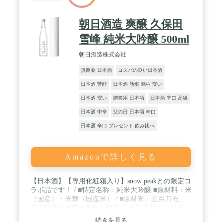
朝日酒造 爽醸 久保田
雪峰 純米大吟醸 500ml
朝日酒造株式会社
無農薬 日本酒
コスパの良い日本酒
日本酒 芳醇
日本酒 熱燗 銘柄 安い
日本酒 安い
贈答用 日本酒
日本酒 辛口 高級
日本酒 中辛
父の日 日本酒 辛口
日本酒 辛口 プレゼント 飲み比べ
Amazonで詳しく見る
【日本酒】【専用化粧箱入り】snow peakとの限定コ
ラボ品です！ / ■特定名称：純米大吟醸 ■原材料：米
（国産）・米麹（国産米） / ■原材米：五百万石、
新潟県産米 ■精米歩合：麹米 五百万石50％、掛米
新潟県産米33％ / ■日本酒度：+2 ■酸度：1.2 ■度
続きを見る