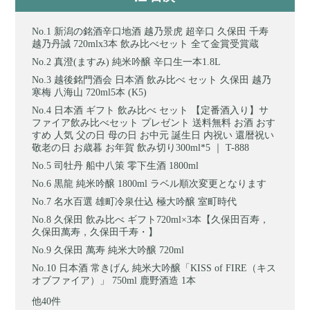
新潟の銘酒辛口地酒 越乃景虎 超辛口 久保田 千寿
越乃丹誠 720mlx3本 飲み比べセット 全て金賞受賞蔵
真澄(ますみ) 純米吟醸 辛口生一本1.8L
越後銘門酒会 日本酒 飲み比べ セット 久保田 越乃
寒梅 八海山 720ml5本 (K5)
日本酒 ギフト 飲み比べ セット 【定番酒入り】サ
ファイア飲み比べセット プレゼント 送料無料 お酒 おす
すめ 人気 父の日 母の日 お中元 誕生日 内祝い 還暦祝い
敬老の日 お歳暮 お年賀 飲み切り300ml*5 ｜ T-888
司牡丹 船中八策 零下生酒 1800ml
黒龍 純米吟醸 1800ml ラベル順次変更となります
名水百選 雄町冷泉仕込 極大吟醸 室町時代
久保田 飲み比べ ギフト720ml×3本【久保田百寿，
久保田萬寿，久保田千寿・】
久保田 萬寿 純米大吟醸 720ml
日本酒 常きげん 純米大吟醸「KISS of FIRE（キス
オブファイア）」 750ml 鹿野酒造 1本
他40件