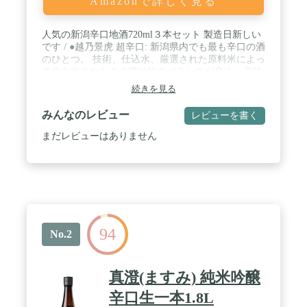
Amazonで詳しく見る
人気の新潟辛口地酒720ml３本セット 製造日新しい
です / ●越乃景虎 超辛口: 新潟県内でも最も辛口の酒
のひとつ。 技術、仕込水、厳選された原料米によっ
て生み出されたこの酒は味のバランスが良く、美味
しく飲めます。 / ●久保田 千寿: 「食事と楽しむ吟醸
続きを見る
酒」を目指し、香りは穏やかに、飲み飽きしない味
わいに仕上げました。 口当りが柔らかく、冷やはも
みんなのレビュー
レビューを書く
ちろん、お燗にも適した吟醸酒です。 / ●越乃丹誠
超辛口: 当店オリジナル商品「越乃丹誠（こしのた
まだレビューはありません
んせい）」の超辛口。冴えた辛さの中に旨みがしっ
かりあるお酒です。 仕込み水は新潟一の軟水「信濃
川支流 五十嵐川の伏流水」、酒米は新潟県産米１０
０％にこだわり、丁寧に手をかけ真面目に醸した逸
品です。
94
No.2
真澄(ますみ) 純米吟醸
辛口生一本1.8L