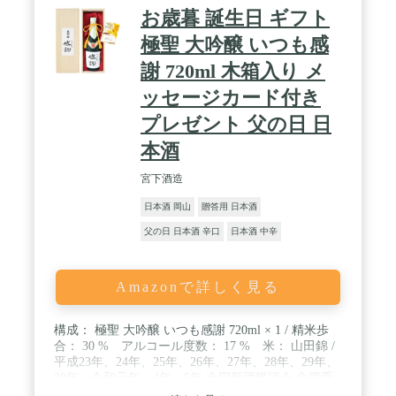
お歳暮 誕生日 ギフト
極聖 大吟醸 いつも感
謝 720ml 木箱入り メ
ッセージカード付き
プレゼント 父の日 日
本酒
宮下酒造
日本酒 岡山
贈答用 日本酒
父の日 日本酒 辛口
日本酒 中辛
Amazonで詳しく見る
構成： 極聖 大吟醸 いつも感謝 720ml × 1 / 精米歩
合： 30 % アルコール度数： 17 % 米： 山田錦 /
平成23年、24年、25年、26年、27年、28年、29年、
30年、令和元年、4年、5年 全国新酒鑑評会 金賞受
賞酒 / 平成23年、24年、25年、27年、29年、30年、