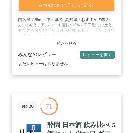
Amazonで詳しく見る
内容量:720mlx2本 / 県名: 高知県 / おすすめの飲み
方: 雪冷え / アルコール度数: 16% / 辛口造りの土佐
鶴が誇る吟醸酒「辛口純米吟醸 銘鶴」、「辛口吟醸
大吉祥」をお楽しみ下さい。
続きを見る
みんなのレビュー
レビューを書く
まだレビューはありません
71
No.20
酔園 日本酒 飲み比べ 5