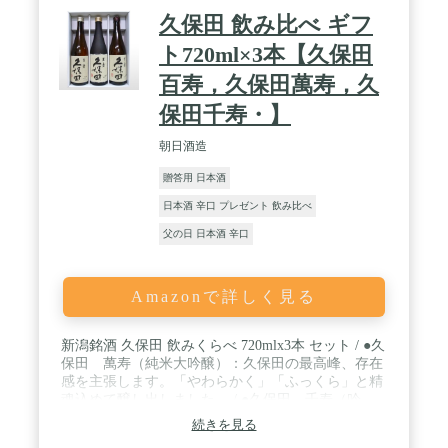
久保田 飲み比べ ギフ
ト720ml×3本【久保田
百寿，久保田萬寿，久
保田千寿・】
朝日酒造
贈答用 日本酒
日本酒 辛口 プレゼント 飲み比べ
父の日 日本酒 辛口
Amazonで詳しく見る
新潟銘酒 久保田 飲みくらべ 720mlx3本 セット / ●久
保田 萬寿（純米大吟醸）：久保田の最高峰、存在
感を主張します。「やわらかく」「ふっくら」と精
魂込めて醸し出しました。 / ●久保田 千寿（吟
醸）： 新潟の地酒人気をけん引した銘柄の一品。
続きを見る
料理・酒、両方を堪能したい人向き。 / ●久保田 百