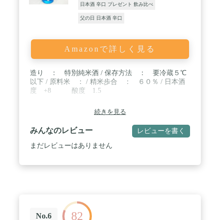
日本酒 辛口 プレゼント 飲み比べ
れている高級な贈り物にふさわしい日本酒ののみく
らべギフトセットです。大吟醸酒、純米酒、辛口な
父の日 日本酒 辛口
どお酒のプレゼントランキングにもあがるお酒入
り。小さな酒蔵ながらも造りにこだわる日本酒蔵の
お酒をご堪能ください。 / 【ご注意（免責）＞ 必ず
Amazonで詳しく見る
お読み下さい】未成年者や運転中の飲酒をやめてく
ださい。アルコールの量はほどほどにしましょう。
妊娠中や授乳中の方は飲まないでください。飲み終
造り ： 特別純米酒 / 保存方法 ： 要冷蔵５℃
わったら缶をリサイクルしましょう / ※パッケージ
以下 / 原料米 ： / 精米歩合 ： ６０％ / 日本酒
や同梱物のデザインは予告なく変更になることがご
度 +8 酸度 1.5
ざいます。
続きを見る
みんなのレビュー
レビューを書く
まだレビューはありません
82
No.6