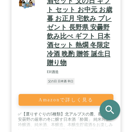
酒セット 父の日 ギフ
ト セット お中元 お歳
暮 お正月 宅飲み プレ
ゼント 長野県 安曇野
飲み比べ ギフト 日本
酒セット 熱燗 冬限定
冷酒 晩酌 贈答 誕生日
贈り物
EH酒造
父の日 日本酒 辛口
Amazonで詳しく見る
search
✅【選りすぐりの5種類】北アルプスの麓、長野県
安曇野の厳寒の冬に醸す日本酒「酔園」 純米吟醸、
吟醸酒、純米酒、本醸造、本醸生貯蔵酒をお楽しみ
いただける5種類の日本酒の詰合せ。大切な人への