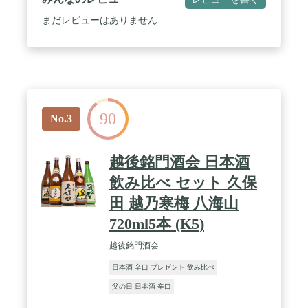
まだレビューはありません
90
No.3
越後銘門酒会 日本酒
飲み比べ セット 久保
田 越乃寒梅 八海山
720ml5本 (K5)
越後銘門酒会
日本酒 辛口 プレゼント 飲み比べ
父の日 日本酒 辛口