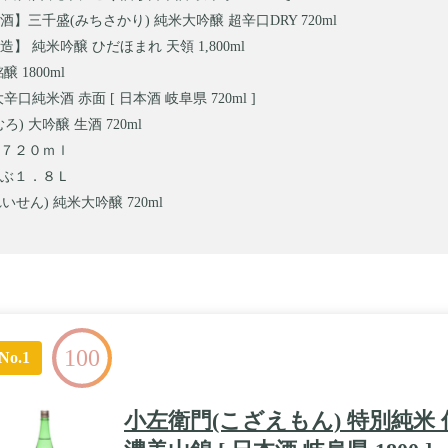
酒】三千盛(みちさかり) 純米大吟醸 超辛口DRY 720ml
】 純米吟醸 ひだほまれ 天領 1,800ml
 1800ml
辛口純米酒 赤面 [ 日本酒 岐阜県 720ml ]
ろ) 大吟醸 生酒 720ml
７２０ｍｌ
ぶ１．８Ｌ
れいせん) 純米大吟醸 720ml
100
No.1
小左衛門(こざえもん) 特別純米 