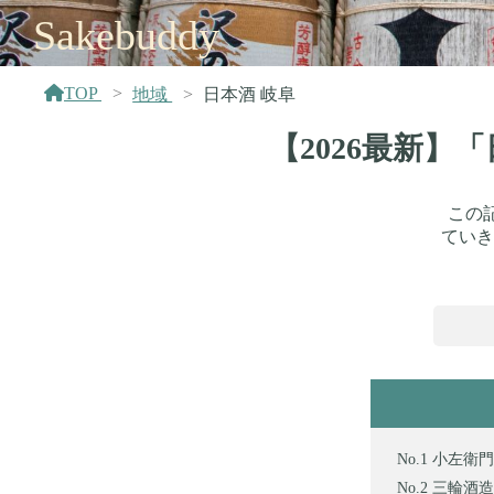
Sakebuddy
TOP
地域
日本酒 岐阜
【2026最新】
この
ていき
小左衛門(
三輪酒造 