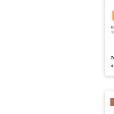
県
厚
ま