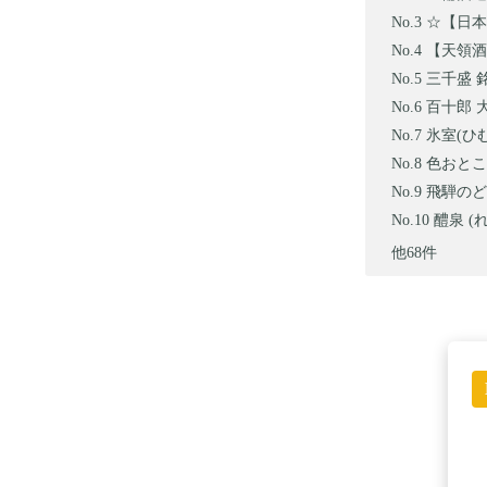
☆【日本
【天領酒造
三千盛 銘醸
百十郎 大
氷室(ひむ
色おとこ
飛騨のど
醴泉 (
他68件