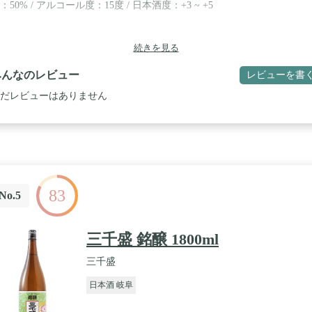
：50% / アルコール度：15度 / 日本酒度：+3 ~ +5
続きを見る
みんなのレビュー
レビューを書
だレビューはありません
83
No.5
三千盛 銘醸 1800ml
三千盛
日本酒 岐阜