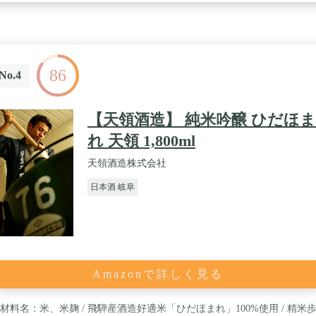
86
No.4
【天領酒造】 純米吟醸 ひだほま
れ 天領 1,800ml
天領酒造株式会社
日本酒 岐阜
Amazonで詳しく見る
材料名：米、米麹 / 飛騨産酒造好適米「ひだほまれ」100%使用 / 精米