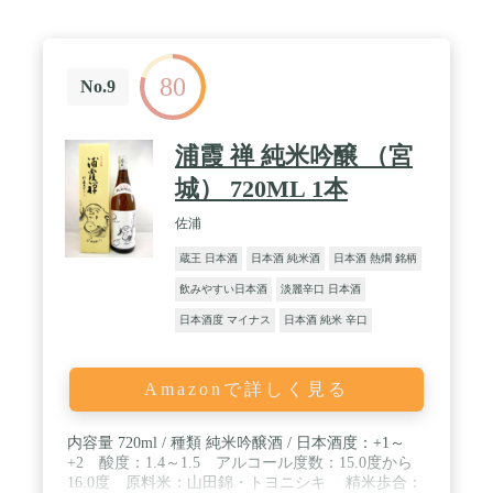
80
No.9
浦霞 禅 純米吟醸 （宮
城） 720ML 1本
佐浦
蔵王 日本酒
日本酒 純米酒
日本酒 熱燗 銘柄
飲みやすい日本酒
淡麗辛口 日本酒
日本酒度 マイナス
日本酒 純米 辛口
Amazonで詳しく見る
内容量 720ml / 種類 純米吟醸酒 / 日本酒度：+1～
+2 酸度：1.4～1.5 アルコール度数：15.0度から
16.0度 原料米：山田錦・トヨニシキ 精米歩合：