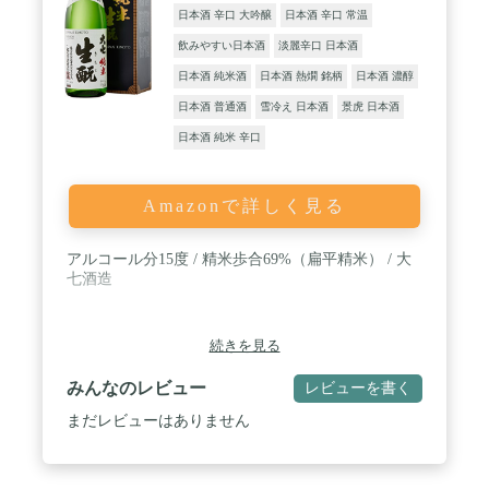
日本酒 辛口 大吟醸
日本酒 辛口 常温
飲みやすい日本酒
淡麗辛口 日本酒
日本酒 純米酒
日本酒 熱燗 銘柄
日本酒 濃醇
日本酒 普通酒
雪冷え 日本酒
景虎 日本酒
日本酒 純米 辛口
Amazonで詳しく見る
アルコール分15度 / 精米歩合69%（扁平精米） / 大
七酒造
続きを見る
みんなのレビュー
レビューを書く
まだレビューはありません