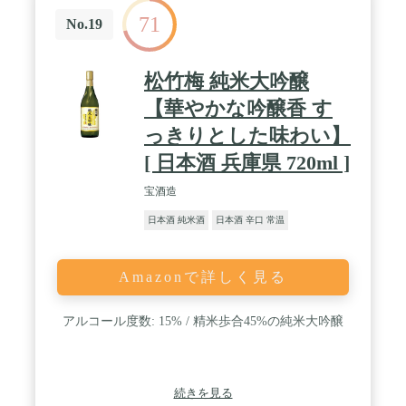
71
No.19
松竹梅 純米大吟醸
【華やかな吟醸香 す
っきりとした味わい】
[ 日本酒 兵庫県 720ml ]
宝酒造
日本酒 純米酒
日本酒 辛口 常温
Amazonで詳しく見る
アルコール度数: 15% / 精米歩合45%の純米大吟醸
続きを見る