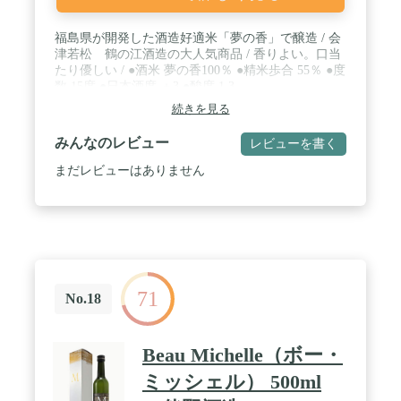
福島県が開発した酒造好適米「夢の香」で醸造 / 会
津若松 鶴の江酒造の大人気商品 / 香りよい。口当
たり優しい / ●酒米 夢の香100％ ●精米歩合 55％ ●度
数 15度 ●日本酒度 ＋3 ●酸度 1.3
続きを見る
みんなのレビュー
レビューを書く
まだレビューはありません
71
No.18
Beau Michelle（ボー・
ミッシェル） 500ml