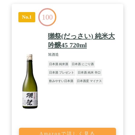
100
No.1
獺祭(だっさい) 純米大
吟醸45 720ml
旭酒造
日本酒 純米酒
日本酒 にごり酒
日本酒 プレゼント
日本酒 純米 辛口
飲みやすい日本酒
日本酒度 マイナス
Amazonで詳しく見る