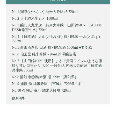
獺祭(だっさい) 純米大吟醸45 720ml
大七純米生もと 1800ml
醸し人九平次 純米大吟醸 山田錦50% EAU DU
DESI(希望の水) 720ml
【日本酒】大山(おおやま) 特別純米 十水(とみず)
720ml
西田酒造店 田酒 特別純米酒 1800ml ■要冷蔵
伯楽星 純米吟醸 720ml 新澤醸造店
【山田錦100% 使用】まるで貴腐ワインのような濃
醇な甘い口当たり 大関 十段仕込 純米大吟醸酒 [ 日本酒
兵庫県 700ml ]
酔鯨 特別純米酒 瓶 720ml [高知県]
浦霞 禅 純米吟醸 （宮城） 720ML 1本
久保田 萬寿 純米大吟醸 720ml
他104件