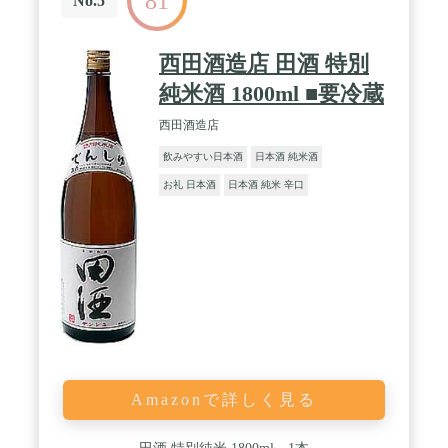
81
No.5
西田酒造店 田酒 特別
純米酒 1800ml ■要冷蔵
西田酒造店
飲みやすい日本酒
日本酒 純米酒
お礼 日本酒
日本酒 純米 辛口
Amazonで詳しく見る