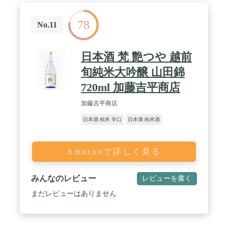
78
No.11
日本酒 梵 艶つや 越前
旬純米大吟醸 山田錦
720ml 加藤吉平商店
加藤吉平商店
日本酒 純米 辛口
日本酒 純米酒
Amazonで詳しく見る
みんなのレビュー
レビューを書く
まだレビューはありません