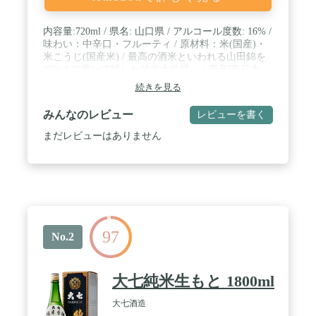
内容量:720ml / 県名: 山口県 / アルコール度数: 16% /
味わい：中辛口・フルーティ / 原材料：米(国産)・
米こうじ(国産米) / 最高の酒米といわれる山田錦を
45%まで磨いて醸した純米大吟醸。 / 原産国:日本
続きを見る
みんなのレビュー
レビューを書く
まだレビューはありません
97
No.2
大七純米生もと 1800ml
大七酒造