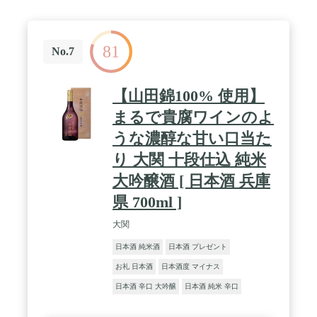
81
No.7
【山田錦100% 使用】
まるで貴腐ワインのよ
うな濃醇な甘い口当た
り 大関 十段仕込 純米
大吟醸酒 [ 日本酒 兵庫
県 700ml ]
大関
日本酒 純米酒
日本酒 プレゼント
お礼 日本酒
日本酒度 マイナス
日本酒 辛口 大吟醸
日本酒 純米 辛口