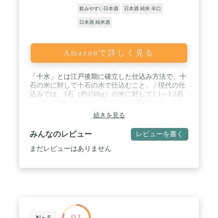
飲みやすい日本酒
日本酒 純米 辛口
日本酒 純米酒
Amazonで詳しく見る
「十水」とは江戸後期に確立した仕込み方法で、十
石の米に対して十石の水で仕込むこと。 / 現代の仕
込みでは、1石（約150kg）の米に対して1.1～1.2石
（200～220L）の水で仕込むのが一般的です。それ
に対して十水は、1石（約150kg）に対して1石
続きを見る
（180L）の比率で仕込みます。 / ふつうより1～2割
少ない水で仕込むため、同じ量の米を使っても、で
みんなのレビュー
レビューを書く
きあがる酒の量が少ない贅沢な造りのお酒。
まだレビューはありません