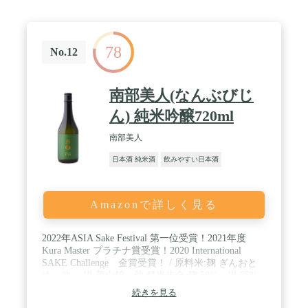
78
No.12
南部美人(なんぶびじ
ん) 純米吟醸720ml
南部美人
日本酒 純米酒
飲みやすい日本酒
Amazonで詳しく見る
2022年ASIA Sake Festival 第一位受賞！2021年度
Kura Master プラチナ賞受賞！2020 International
SAKE Challenge 金賞受賞！ / 原料米:麹 ぎんおと
め・他、 掛 美山錦・他 精米歩合:麹 50%、掛 55%
仕込水:折爪馬仙峡伏流水(中硬水) / 日本酒度:＋5 ア
続きを見る
ルコール度数: 15-16度 酸度:1.5 / 心地よい吟醸香、