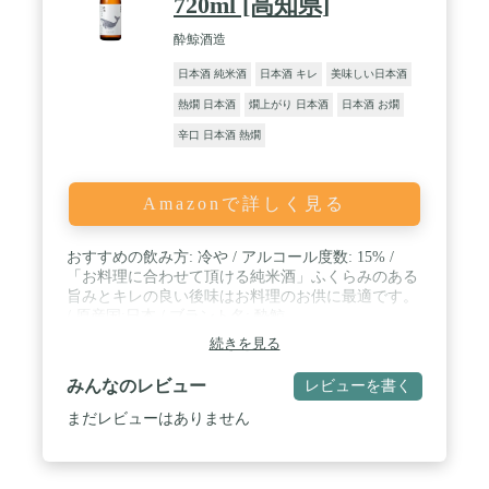
720ml [高知県]
酔鯨酒造
日本酒 純米酒
日本酒 キレ
美味しい日本酒
熱燗 日本酒
燗上がり 日本酒
日本酒 お燗
辛口 日本酒 熱燗
Amazonで詳しく見る
おすすめの飲み方: 冷や / アルコール度数: 15% /
「お料理に合わせて頂ける純米酒」ふくらみのある
旨みとキレの良い後味はお料理のお供に最適です。
/ 原産国:日本 / ブラント名: 酔鯨
続きを見る
みんなのレビュー
レビューを書く
まだレビューはありません