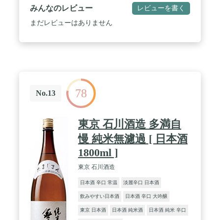
お米の甘さと旨味がほのかに広がるが、キレもあり
みんなのレビュー
レビューを書く
優しく綺麗で上品なお酒です。 / 適度な味わいやお
酒の個性を感じさせる一品です。上品な和食との相
まだレビューはありません
性は抜群です。
78
No.13
東京 石川酒造 多満自
慢 純米無濾過 [ 日本酒
1800ml ]
東京 石川酒造
日本酒 辛口 常温
淡麗辛口 日本酒
飲みやすい日本酒
日本酒 辛口 大吟醸
東京 日本酒
日本酒 純米酒
日本酒 純米 辛口