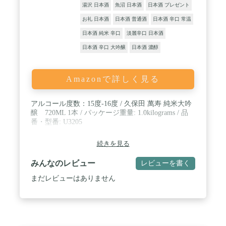
湯沢 日本酒
魚沼 日本酒
日本酒 プレゼント
お礼 日本酒
日本酒 普通酒
日本酒 辛口 常温
日本酒 純米 辛口
淡麗辛口 日本酒
日本酒 辛口 大吟醸
日本酒 濃醇
Amazonで詳しく見る
アルコール度数：15度-16度 / 久保田 萬寿 純米大吟
醸 720ML 1本 / パッケージ重量: 1.0kilograms / 品
番・型番: U3205
続きを見る
みんなのレビュー
レビューを書く
まだレビューはありません