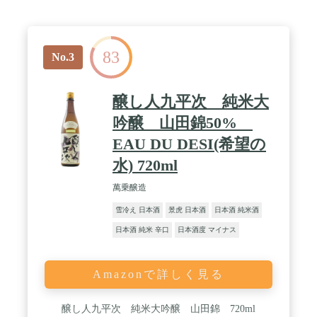
83
No.3
醸し人九平次 純米大
吟醸 山田錦50%
EAU DU DESI(希望の
水) 720ml
萬乗醸造
雪冷え 日本酒
景虎 日本酒
日本酒 純米酒
日本酒 純米 辛口
日本酒度 マイナス
Amazonで詳しく見る
醸し人九平次 純米大吟醸 山田錦 720ml