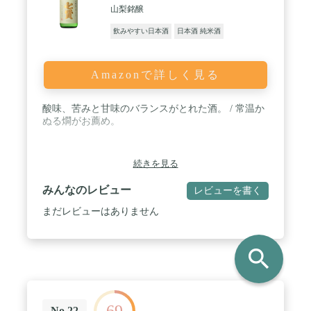
山梨銘醸
飲みやすい日本酒
日本酒 純米酒
Amazonで詳しく見る
酸味、苦みと甘味のバランスがとれた酒。 / 常温か
ぬる燗がお薦め。
続きを見る
みんなのレビュー
レビューを書く
まだレビューはありません
search
69
No.22