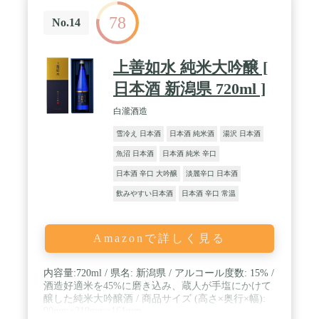
78
No.14
上善如水 純米大吟醸 [
日本酒 新潟県 720ml ]
白瀧酒造
雪冷え 日本酒
日本酒 純米酒
湯沢 日本酒
魚沼 日本酒
日本酒 純米 辛口
日本酒 辛口 大吟醸
淡麗辛口 日本酒
飲みやすい日本酒
日本酒 辛口 常温
Amazonで詳しく見る
内容量:720ml / 県名: 新潟県 / アルコール度数: 15% /
酒造好適米を45%に磨き込み、蔵人が手塩にかけて
醸した純米大吟醸酒 / 商品サイズ (高さ×奥行×幅):
90mm×319mm×161mm