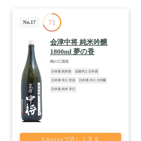
71
No.17
会津中将 純米吟醸
1800ml 夢の香
鶴の江酒造
日本酒 純米酒
淡麗辛口 日本酒
日本酒 辛口 常温
日本酒 辛口 大吟醸
日本酒 純米 辛口
Amazonで詳しく見る