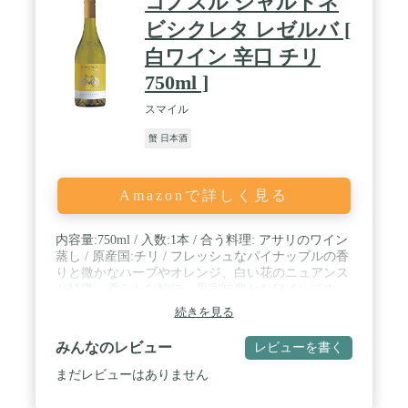
コノスル シャルドネ
ビシクレタ レゼルバ [
白ワイン 辛口 チリ
750ml ]
スマイル
蟹 日本酒
Amazonで詳しく見る
内容量:750ml / 入数:1本 / 合う料理: アサリのワイン
蒸し / 原産国:チリ / フレッシュなパイナップルの香
りと微かなハーブやオレンジ、白い花のニュアンス
が特徴。柔らかな酸味、果実味豊かなワインです。
続きを見る
みんなのレビュー
レビューを書く
まだレビューはありません