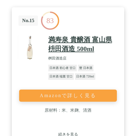
83
No.15
満寿泉 貴醸酒 富山県
枡田酒造 500ml
桝田酒造店
日本酒 初心者 甘口
蟹 日本酒
日本酒 端麗 甘口
日本酒 720ml
Amazonで詳しく見る
原材料：米、米麹、清酒
続きを見る