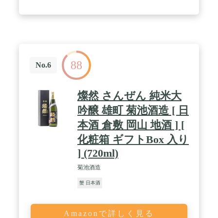
ビールです。 特徴的なダークブラウンの色合いに、
ほのかにコーヒーやキャラメルの香り。 口当たりは
まろやかで、 ほどよいコクがあります。 / 【ブラッ
セリー】ホフブロイ / Hofbrau…世界的に有名なドイ
ツのビール祭りOktoberfest(オクトーバーフェスト)
に 出すビールの醸造を許可された6つの醸造所のう
ちのひとつ。 ドイツ、バイエルン州ミュンヘンにあ
88
るビアホール 「ホフブロイハウス」は、世界中から
No.6
観光客が訪れる名所となっています。 / 【テリー
ヌ】LABEYRIE 「ラベリ」 鴨肉と鴨レバーのテリ
ーヌ…鴨肉のうまみと鴨レバーの濃厚な風味が 絶品
燦然 さんぜん 純米大
な添加物不使用の贅沢なテリーヌ。 脂肪分が少なめ
なので、癖がなく上品な味わい。 スライスしたバゲ
吟醸 雄町 菊池酒造 [ 日
ットなどに塗って、 しっかりとした食感と奥深い味
本酒 倉敷 岡山 地酒 ] [
わいを お楽しみください。 / 【スプレッド】
HENAFF "MAQUEREAU POIVRON JAUNE"ヘナフ
化粧箱 ギフトBox 入り
「魚と野菜のスプレッド 唐辛子風味」 … フラン
] (720ml)
ス、ブルターニュ地方の加工製品ブランド「ヘナ
フ」が手掛ける魚と野菜のスプレッド。 味わい深い
菊池酒造
サバとフランス・バスク地方特産のエスプレット唐
辛子を組合わせたスプレッド。 パンやクラッカーに
蟹 日本酒
添えておつまみに。 マイルドな辛さが後を引く、ス
パイシーな味わいです。 / ★嬉しいギフト対応★こ
ちらの商品は、ギフト箱を【紺色包装紙・ワンポイ
ントシール】でラッピングしてお届けいたします。
Amazonで詳しく見る