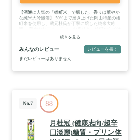
その他のラッピングをご希望の場合は、ご購入画面
のラッピングオプションよりお選びいただけます。
【酒通に人気の「雄町米」で醸した、香りは華やか
※メッセージカード無料、お届け日指定可能 / ◎こ
な純米大吟醸酒】 50%まで磨き上げた岡山特産の雄
んなシーンにもおすすめです・・・お誕生日のプレ
町米を使用し、蔵元杜氏が丁寧に醸した純米大吟
ゼントや結婚祝い、引き出物、結婚記念日のお祝
醸。 華やかなフルーティーな香りと、雄町ならでは
い、引越祝いや新生活のお祝い、退職や転職の贈り
のふくよかさを備えたきめの細かい旨みを、冷やし
物、お仕事関係の方への開店や開業のお祝い等、
続きを見る
てお楽しみください。 [受賞実績]ワイングラスでお
様々なシーンで喜ばれます。
いしい日本酒アワード2020 最高金賞／2018・2019・
みんなのレビュー
レビューを書く
2021 金賞 等 / 【岡山県の特産酒米「雄町(おまち)」
とは】 岡山県の特産酒米「雄町」は、洗米・浸漬時
まだレビューはありません
の吸水が早かったり、発酵管理が難しいなど酒造り
には難しいお米です。しかし雄町を用いて上手に醸
せば、このお米特有の「ふくよか」「幅のある」と
いった特徴的な旨みが引き出され、日本酒愛飲家に
も広く支持される味わいとなります。 / 【多くの受
賞実績を誇る伝統の酒蔵が醸した酒】 本酒の醸造
元・菊池酒造は、1878年に現在の岡山県倉敷市玉島
88
に創業。杜氏は蔵元菊池氏自ら行い、"伝統を育
No.7
み、未来に伝えるこだわりの美酒づくり"をモット
ーに、伝統的な備中流の酒造りの技術と美酒造りへ
の飽くなき向上心のもと、手づくりの良さをいかし
月桂冠 (健康志向/超辛
たきめ細やかな酒造りを行っています。 / 【贈り
物、ギフトにも一押し】 銘柄の「燦然(さんぜん)」
口淡麗)糖質・プリン体
は「鮮やかに輝くさま」という意味で、「燦然たる