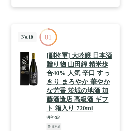
81
No.18
[副将軍] 大吟醸 日本酒
贈り物 山田錦 精米歩
合40% 人気 辛口 すっ
きり まろやか 華やか
な芳香 茨城の地酒 加
藤酒造店 高級酒 ギフ
ト 箱入り 720ml
明利酒類
蟹 日本酒