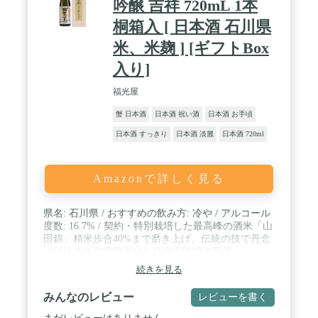
吟醸 吉祥 720mL 1本
桐箱入 [ 日本酒 石川県
米、米麹 ] [ギフトBox
入り]
福光屋
蟹 日本酒
日本酒 祝い酒
日本酒 お手頃
日本酒 すっきり
日本酒 淡麗
日本酒 720ml
Amazonで詳しく見る
県名: 石川県 / おすすめの飲み方: 冷や / アルコール
度数: 16.7% / 契約・特別栽培した最高峰の酒米「山
田錦」精米歩合40%まで磨き上げ、伝統の技で丹念
に仕込み低温醗酵させた純米大吟醸の原酒
続きを見る
みんなのレビュー
レビューを書く