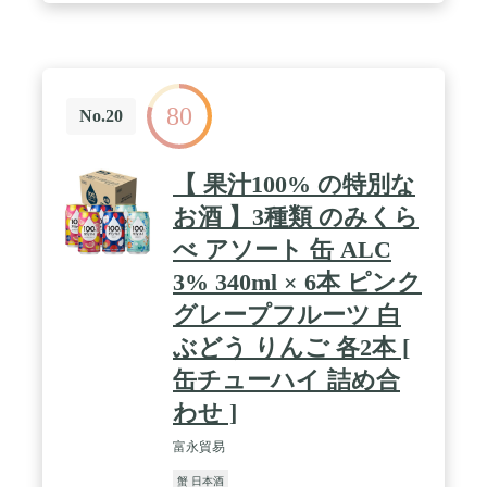
80
No.20
【 果汁100% の特別な
お酒 】3種類 のみくら
べ アソート 缶 ALC
3% 340ml × 6本 ピンク
グレープフルーツ 白
ぶどう りんご 各2本 [
缶チューハイ 詰め合
わせ ]
富永貿易
蟹 日本酒