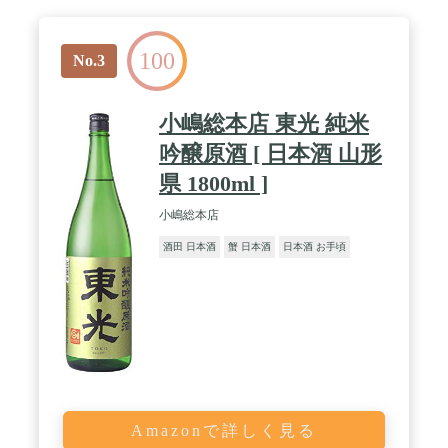
100
No.3
小嶋総本店 東光 純米
吟醸原酒 [ 日本酒 山形
県 1800ml ]
小嶋総本店
酒田 日本酒
蟹 日本酒
日本酒 お手頃
Amazonで詳しく見る