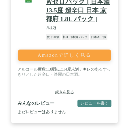
Ｗゼロパック [ 日本酒
宝冠」などと形容されるように、とても縁起の良い
おめでたい言葉とされています。また本酒は、酒通
13.5度 超辛口 日本 京
に人気の酒造好適米「雄町(おまち)」で醸されたお
酒であり、ご贈答・プレゼントのお品として大変オ
都府 1.8L パック ]
ススメでございます。 / 【原材料】米・米麹 【原料
米】岡山県産雄町100％ 【内容量】720ml 【種類】
月桂冠
純米大吟醸【精米歩合】50%【アルコール分】16.5
蟹 日本酒
料理 日本酒 パック
日本酒 上撰
度 【味わい】やや甘口～中口
Amazonで詳しく見る
アルコール度数:13度以上14度未満 / キレのあるすっ
きりとした超辛口・淡麗の日本酒。
続きを見る
みんなのレビュー
レビューを書く
まだレビューはありません