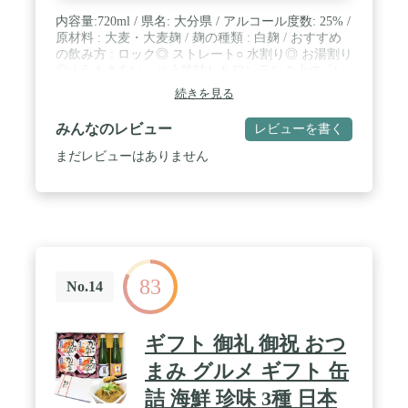
内容量:720ml / 県名: 大分県 / アルコール度数: 25% /
原材料 : 大麦・大麦麹 / 麹の種類 : 白麹 / おすすめ
の飲み方 : ロック◎ ストレート○ 水割り◎ お湯割り
◎ / うまさをいっそう吟味したワンランク上の「い
いちこ」です。 / 原産国:日本
続きを見る
みんなのレビュー
レビューを書く
まだレビューはありません
83
No.14
ギフト 御礼 御祝 おつ
まみ グルメ ギフト 缶
詰 海鮮 珍味 3種 日本