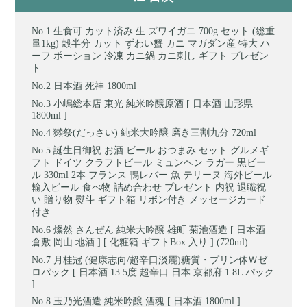
生食可 カット済み 生 ズワイガニ 700g セット (総重
量1kg) 殻半分 カット ずわい蟹 カニ マガダン産 特大 ハ
ーフ ポーション 冷凍 カニ鍋 カニ刺し ギフト プレゼン
ト
日本酒 死神 1800ml
小嶋総本店 東光 純米吟醸原酒 [ 日本酒 山形県
1800ml ]
獺祭(だっさい) 純米大吟醸 磨き三割九分 720ml
誕生日御祝 お酒 ビール おつまみ セット グルメギ
フト ドイツ クラフトビール ミュンヘン ラガー 黒ビー
ル 330ml 2本 フランス 鴨レバー 魚 テリーヌ 海外ビール
輸入ビール 食べ物 詰め合わせ プレゼント 内祝 退職祝
い 贈り物 熨斗 ギフト箱 リボン付き メッセージカード
付き
燦然 さんぜん 純米大吟醸 雄町 菊池酒造 [ 日本酒
倉敷 岡山 地酒 ] [ 化粧箱 ギフトBox 入り ] (720ml)
月桂冠 (健康志向/超辛口淡麗)糖質・プリン体Ｗゼ
ロパック [ 日本酒 13.5度 超辛口 日本 京都府 1.8L パック
]
玉乃光酒造 純米吟醸 酒魂 [ 日本酒 1800ml ]