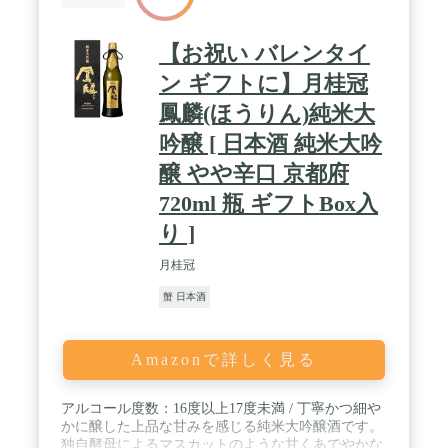
【お祝い バレンタイ
ン ギフトに】月桂冠
鳳麟(ほうりん)純米大
吟醸 [ 日本酒 純米大吟
醸 やや辛口 京都府
720ml 瓶 ギフトBox入
り ]
月桂冠
蟹 日本酒
Amazonで詳しく見る
アルコール度数：16度以上17度未満 / 丁寧かつ細や
かに醸した上品な甘みを感じる純米大吟醸酒です。
独自酵母によるマスカットのような甘くあでやかな