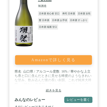
旭酒造
日本酒 初心者 甘口
寿司 日本酒
日本酒 女性
蟹 日本酒
日本酒 お手頃
日本酒 すっきり
日本酒 端麗 甘口
Amazonで詳しく見る
県名: 山口県 / アルコール度数: 16% / 華やかな上立
ち香と口に含んだときに見せる蜂蜜のようなきれい
な甘み。飲み込んだ後の長い余韻。これぞ純米大吟
醸。 / 味わい:中辛口・フルーティ・バランスが良い
/ 原材料:米(国産)・米こうじ(国産米) / 原産国:日本 /
続きを見る
出荷前は19度以下の定温倉庫で保管され、フレッシ
ュローテーションを意識して発送しています。
みんなのレビュー
レビューを書く
まだレビューはありません