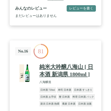
みんなのレビュー
レビューを書く
まだレビューはありません
81
No.16
純米大吟醸八海山 [ 日
本酒 新潟県 1800ml ]
八海醸造
日本酒 720ml
寿司 日本酒
日本酒 すっきり
日本酒 お手頃
蟹 日本酒
料理 日本酒 パック
新潟 日本酒 熱燗
蕎麦 日本酒
日本酒 淡麗