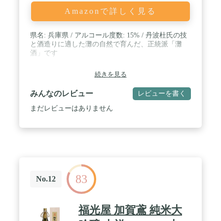
Amazonで詳しく見る
県名: 兵庫県 / アルコール度数: 15% / 丹波杜氏の技
と酒造りに適した灘の自然で育んだ、正統派「灘
酒」です
続きを見る
みんなのレビュー
レビューを書く
まだレビューはありません
83
No.12
福光屋 加賀鳶 純米大