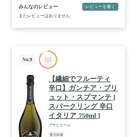
みんなのレビュー
レビューを書く
まだレビューはありません
88
No.9
【繊細でフルーティ
辛口】ガンチア・ブリ
ュット・スプマンテ [
スパークリング 辛口
イタリア 750ml ]
アサヒビール
蟹 日本酒