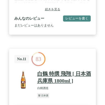
香りが特徴です。 / 【原材料】米（国産）、米こう
じ（国産米）【原料米】山田錦と五百万石の２つの
続きを見る
酒米を使用。精米歩合５０％。 / 【味わい】約30日
かけて低温でもろみをゆっくり発酵させることで、
みんなのレビュー
レビューを書く
しっかりした華やかな吟醸香と風味を醸し出してい
ます。独自酵母により、りんごのような香りが多い
まだレビューはありません
純米大吟醸酒とは一線を画す、マスカットのような
香りが特長です。口に含んだ瞬間から余韻まで甘
味・うま味を最後まで感じていただける日本酒で
す。甘辛：やや辛口 濃淡：やや濃淳【由来】酒銘の
「鳳麟（ほうりん）」は、古代中国の伝説上の動物
「鳳凰（ほうおう）」と「麒麟（きりん）」にちな
むものです。明治・大正期に東京方面に出荷した高
83
級酒を「鳳麟正宗」と名付けていました。吟醸酒が
No.11
広く市販されていない時代の中で試行錯誤を重ね、
1978年に最高級クラスの日本酒を「鳳麟」として発
売しはじめ、現在へと受け継いできました。【飲用
白鶴 特撰 飛翔 [ 日本酒
シーン】贈答、中元、歳暮、父の日、母の日、お
盆、年末年始、お正月、バレンタイン、歓送迎会、
兵庫県 1800ml ]
誕生日、特別な方へのギフトにおすすめです。
白鶴酒造
蟹 日本酒