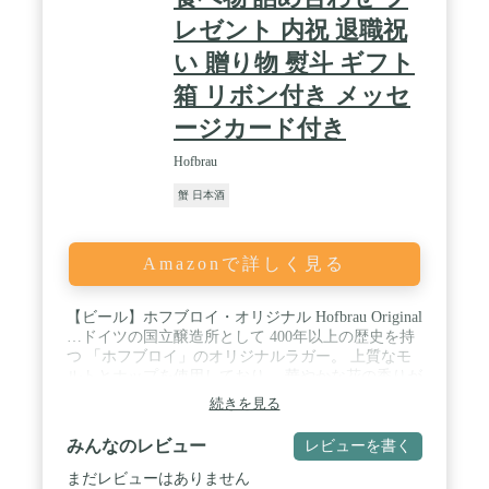
レゼント 内祝 退職祝
い 贈り物 熨斗 ギフト
箱 リボン付き メッセ
ージカード付き
Hofbrau
蟹 日本酒
Amazonで詳しく見る
【ビール】ホフブロイ・オリジナル Hofbrau Original
…ドイツの国立醸造所として 400年以上の歴史を持
つ 「ホフブロイ」のオリジナルラガー。 上質なモ
ルトとホップを使用しており、 華やかな花の香りが
あります。 苦みは控えめで、とてもバランスのよい
続きを見る
ビール。 軽やかな喉越しで、料理ともよく合いま
す。 / 【ビール】ホフブロイ・ドゥンケル Hofbrau
みんなのレビュー
レビューを書く
Dunkel…「Dunkel（ドゥンケル）」は、 1589年のホ
フブロイ醸造所の創設時に 造られた世界初のダーク
まだレビューはありません