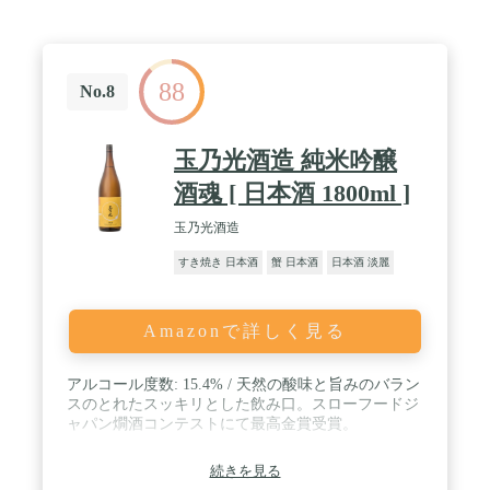
88
No.8
玉乃光酒造 純米吟醸
酒魂 [ 日本酒 1800ml ]
玉乃光酒造
すき焼き 日本酒
蟹 日本酒
日本酒 淡麗
Amazonで詳しく見る
アルコール度数: 15.4% / 天然の酸味と旨みのバラン
スのとれたスッキリとした飲み口。スローフードジ
ャパン燗酒コンテストにて最高金賞受賞。
続きを見る