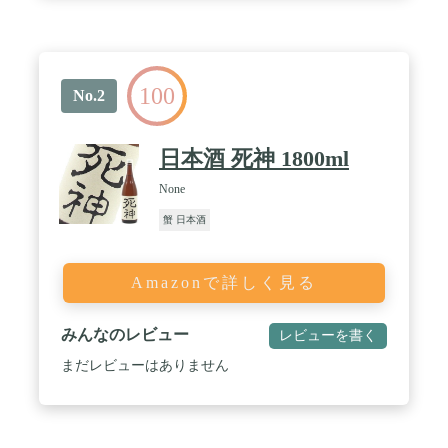
ています。お召し上がりになる【直前】で、流水で
一気に氷の膜を落としてからお召し上がりくださ
い。 / ※※黒変（変色）について：生ズワイガニ
は、解凍すると体液(血液等)が空気にふれ徐々に酸
化し黒く変色することがあります。味および衛生・
100
安全面に問題はありませんので、安心してお召し上
No.2
がりください。解凍後、すぐにお召し上がりくださ
い。 / 【おすすめの解凍方法】1.表面のラップを取
り除き、流水で急速解凍します。2.流水を優しくあ
日本酒 死神 1800ml
てながら表面の氷の膜を溶かします。3.完全に溶か
さず、芯が凍っている半解凍の状態でとどめます。
None
4.お刺身やかに鍋、バター焼きなどお好みの食べ方
でお楽しみください。 / ●ギフト配送について●この
蟹 日本酒
商品は出荷元がAmazonのため、配送時の送り元が
Amazon.co.jpになります。ギフトとしてご利用の場
合は、カート画面で「ギフト設定」にチェックを入
Amazonで詳しく見る
れ、「ギフト設定」 に差出人のお名前をご入力くだ
さい。。納品書が同梱され、ご購入者様のお名前が
記載されるようになります。金額は記載されません
みんなのレビュー
レビューを書く
ので安心してギフトにご利用ください。 / ●お届け
指定日時について●この商品は出荷元がAmazonのた
まだレビューはありません
め、日時指定できる枠が限られます。選択可能範
囲：PC：7日間、スマホ：10日間 (アプリ&Webサイ
ト) 選択可能時間帯：8:00～12:00、14:00～16:00