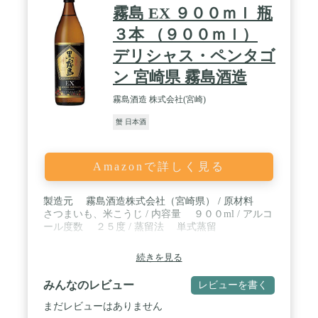
霧島 EX ９００ｍｌ 瓶
３本 （９００ｍｌ）
デリシャス・ペンタゴ
ン 宮崎県 霧島酒造
霧島酒造 株式会社(宮崎)
蟹 日本酒
Amazonで詳しく見る
製造元 霧島酒造株式会社（宮崎県） / 原材料
さつまいも、米こうじ / 内容量 ９００ml / アルコ
ール度数 ２５度 / 蒸留法 単式蒸留
続きを見る
みんなのレビュー
レビューを書く
まだレビューはありません