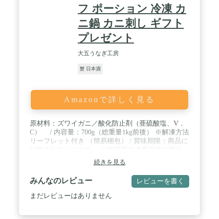
フ ポーション 冷凍 カ
ニ鍋 カニ刺し ギフト
プレゼント
大五うなぎ工房
蟹 日本酒
Amazonで詳しく見る
原材料：ズワイガニ／酸化防止剤（亜硫酸塩、V．
C） / 内容量：700g（総重量1kg前後） ※解凍方法
リーフレット付き （簡易梱包） / 賞味期限：商品に
記載されております。 ※家庭用冷凍庫保管の場合、
到着後1か月以内にお召し上がりください。 保存方
続きを見る
法：冷凍庫（-18℃以下）にて保存ください / ※※ご
注意ください※※冷蔵庫、電子レンジ、熱湯での解
みんなのレビュー
レビューを書く
凍はおやめください。また解凍後の再凍結はおやめ
ください。本商品は【生ズワイガニ】です。ボイル
まだレビューはありません
（茹で）していません。乾燥を防止し、美味しさを
保持するため、冷凍カニの表面には氷の膜が張られ