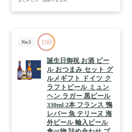
100
No.5
誕生日御祝 お酒 ビー
ル おつまみ セット グ
ルメギフト ドイツ ク
ラフトビール ミュン
ヘン ラガー 黒ビール
330ml 2本 フランス 鴨
レバー 魚 テリーヌ 海
外ビール 輸入ビール
食べ物 詰め合わせ プ