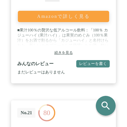
Amazonで詳しく見る
■果汁100％の贅沢な低アルコール飲料：「100％ カ
ジューハイ (果汁ハイ) 」は果実のめぐみ（100％果
汁）をお酒で割るから「カジューハイ」と名付けら
れた、新しいカテゴリーとして登場したお酒。酔い
すぎないほろ酔い気分で心地よくリラックスでき、
続きを見る
果汁100％だから果実本来の美味しさが味わえる、
リラックス感と贅沢さを融合させた特別なお酒で
みんなのレビュー
レビューを書く
す。 / ■3種の飲み比べアソートセット：ピンクグレ
ープフルーツ、白ぶどう、りんご 各2本 / ■自分時間
まだレビューはありません
を自分らしく過ごす：日々の暮らしに大切なゆった
りした自分時間、大切な人と過ごす心地のよい時間
を彩るささやかなご褒美として、心からの満足と幸
せをお届けできればと願っています。
search
80
No.21