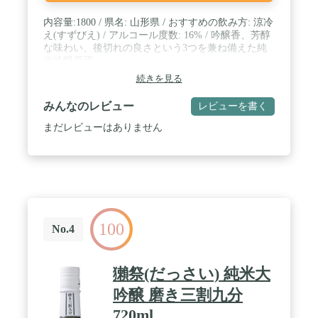
内容量:1800 / 県名: 山形県 / おすすめの飲み方: 涼冷
え(すずびえ) / アルコール度数: 16% / 吟醸香、芳醇
な味わい、後切れの良さという3つを兼ね備えた純
米吟醸原酒。
続きを見る
みんなのレビュー
レビューを書く
まだレビューはありません
100
No.4
獺祭(だっさい) 純米大
吟醸 磨き三割九分
720ml