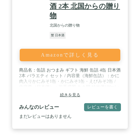
酒 2本 北国からの贈り
物
北国からの贈り物
蟹 日本酒
Amazonで詳しく見る
商品名：缶詰 おつまみ ギフト 海鮮 缶詰 4缶 日本酒
2本 バラエティ セット / 内容量（海鮮缶詰）：かに
肉入りかにみそ1缶・かにみそ1缶・えびみそ2缶 /
内容量（日本酒）：岩手盛岡 あさ開 純米酒180ml・
富山 銀盤 純米吟醸180ml / 商品説明：厳選した日本
続きを見る
酒2本と、相性の良い海鮮珍味缶詰めを組み合わせ
たギフトセットです。大切な人への贈り物に。 / 保
みんなのレビュー
レビューを書く
存方法：直射日光・高温多湿を避けて保管して下さ
い。開封後は、冷蔵庫で保管の上、お早めにお召し
まだレビューはありません
上がり下さい。