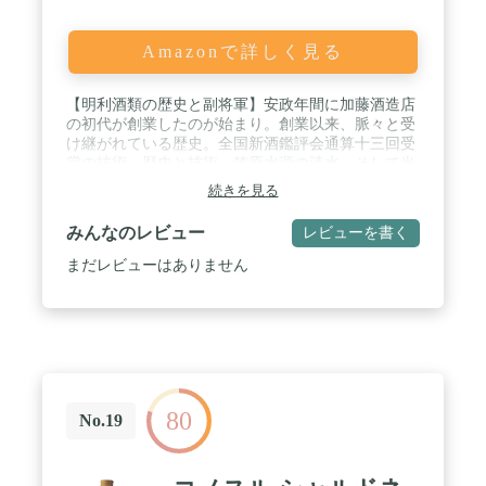
Amazonで詳しく見る
【明利酒類の歴史と副将軍】安政年間に加藤酒造店
の初代が創業したのが始まり。創業以来、脈々と受
け継がれている歴史。全国新酒鑑評会通算十三回受
賞の技術。歴史と技術、笠原水源の清水、そして当
社開発の酵母。それら全てを活かして醸す日本酒
続きを見る
「副将軍」 / 【こだわり】精米歩合40%の山田錦、
茨城の良い水を全量使用。自社開発酵母M-310を使
みんなのレビュー
レビューを書く
って杜氏が米の旨みを引き出すことだけに尽力した
大吟醸酒。 / 【味の特徴】自社開発酵母M-310の特
まだレビューはありません
性を生かした果物を思わせるフルーティな香りとす
っきりとした切れの良い飲み口が特徴です。 / 【お
すすめの呑み方】「5~10度に冷やして」または「常
温そのまま」お召し上がりください。 / 【受賞歴】
①インターナショナルワインチャレンジ2015大吟醸
部門金賞②インターナショナルワインチャレンジ
2020大吟醸部門金賞③全国新酒鑑評会通算十三回受
80
賞
No.19