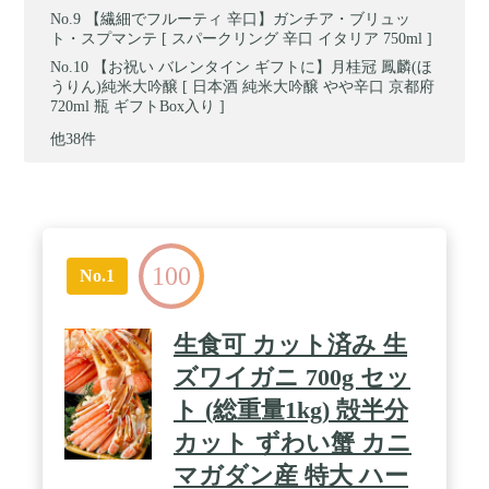
【繊細でフルーティ 辛口】ガンチア・ブリュッ
ト・スプマンテ [ スパークリング 辛口 イタリア 750ml ]
【お祝い バレンタイン ギフトに】月桂冠 鳳麟(ほ
うりん)純米大吟醸 [ 日本酒 純米大吟醸 やや辛口 京都府
720ml 瓶 ギフトBox入り ]
他38件
100
No.1
生食可 カット済み 生
ズワイガニ 700g セッ
ト (総重量1kg) 殻半分
カット ずわい蟹 カニ
マガダン産 特大 ハー