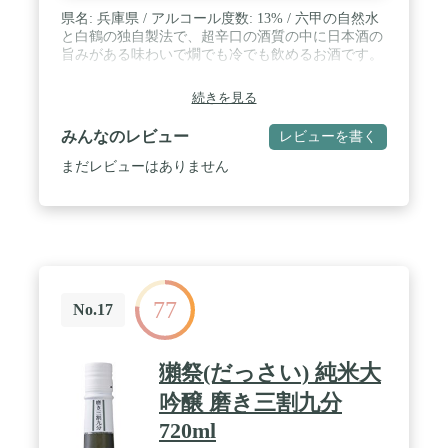
県名: 兵庫県 / アルコール度数: 13% / 六甲の自然水
と白鶴の独自製法で、超辛口の酒質の中に日本酒の
旨みがある味わいで燗でも冷でも飲めるお酒です。
続きを見る
みんなのレビュー
レビューを書く
まだレビューはありません
77
No.17
獺祭(だっさい) 純米大
吟醸 磨き三割九分
720ml