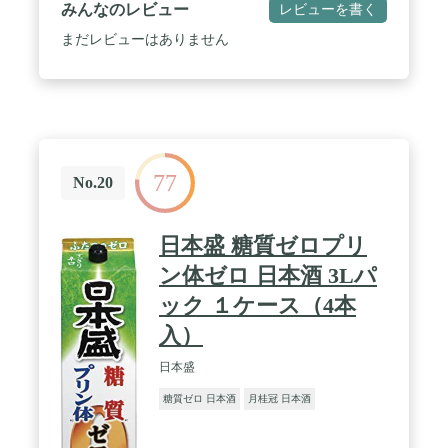
みんなのレビュー
レビューを書く
まだレビューはありません
77
No.20
日本盛 糖質ゼロプリ
ン体ゼロ 日本酒 3Lパ
ック １ケース（4本
入）
日本盛
糖質ゼロ 日本酒
月桂冠 日本酒