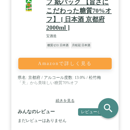
フ 紙パック 【旨さに
こだわった糖質70%オ
フ】 [ 日本酒 京都府
2000ml ]
宝酒造
糖質ゼロ 日本酒
月桂冠 日本酒
Amazonで詳しく見る
県名: 京都府 / アルコール度数: 13.0% / 松竹梅
「天」から美味しい糖質70%オフ
続きを見る
search
みんなのレビュー
レビューを書く
まだレビューはありません