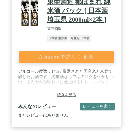
東亜酒造 都ほまれ 純
米酒 パック [ 日本酒
埼玉県 2000ml×2本 ]
東亜酒造
日本酒 無添加
月桂冠 日本酒
Amazonで詳しく見る
アルコール度数：14% / 厳選された国産米と米麹で
醸したお酒です。純米酒ならではのコクを生かしつ
つ、まろやかな味わいに仕上げました。 / パック
続きを見る
みんなのレビュー
レビューを書く
まだレビューはありません