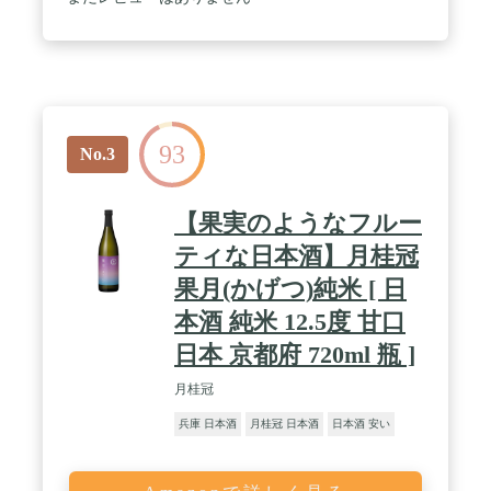
93
No.3
【果実のようなフルー
ティな日本酒】月桂冠
果月(かげつ)純米 [ 日
本酒 純米 12.5度 甘口
日本 京都府 720ml 瓶 ]
月桂冠
兵庫 日本酒
月桂冠 日本酒
日本酒 安い