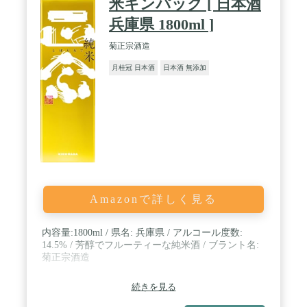
米キンパック [ 日本酒
兵庫県 1800ml ]
菊正宗酒造
月桂冠 日本酒
日本酒 無添加
Amazonで詳しく見る
内容量:1800ml / 県名: 兵庫県 / アルコール度数:
14.5% / 芳醇でフルーティーな純米酒 / ブラント名:
菊正宗酒造
続きを見る