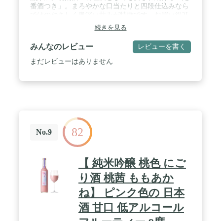
番酒つき」。まろやかな口当たりと四段仕込みなら
ではのやさしく奥深い甘みが特徴です。お買い得2L
パックタイプ。
続きを見る
みんなのレビュー
レビューを書く
まだレビューはありません
82
No.9
【 純米吟醸 桃色 にご
り酒 桃茜 ももあか
ね】 ピンク色の 日本
酒 甘口 低アルコール