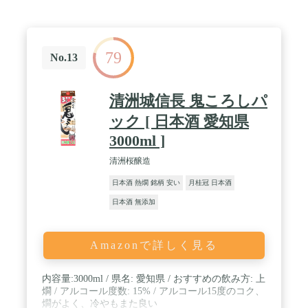
79
No.13
清洲城信長 鬼ころしパ
ック [ 日本酒 愛知県
3000ml ]
清洲桜醸造
日本酒 熱燗 銘柄 安い
月桂冠 日本酒
日本酒 無添加
Amazonで詳しく見る
内容量:3000ml / 県名: 愛知県 / おすすめの飲み方: 上
燗 / アルコール度数: 15% / アルコール15度のコク、
燗がよく、冷やもまた良い