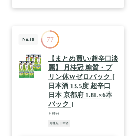
77
No.18
【まとめ買い/超辛口淡
麗】 月桂冠 糖質・プ
リン体Wゼロパック [
日本酒 13.5度 超辛口
日本 京都府 1.8L×6本
パック ]
月桂冠
月桂冠 日本酒