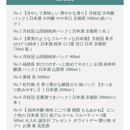
【冷やして美味しい 華やかな香り】月桂冠 大吟醸
パック [ 日本酒 大吟醸 やや辛口 京都府 1800ml 紙パッ
ク ]
月桂冠 山田錦純米パック [ 日本酒 京都府 1.8L ]
【果実のようなフルーティな日本酒】月桂冠 果月
(かげつ)純米 [ 日本酒 純米 12.5度 甘口 日本 京都府
720ml 瓶 ]
月桂冠 山田錦純米パック 900ml
福徳長 米だけのす-っと飲めてやさしいお酒 純米吟
醸酒 パック [ 日本酒 山梨県 1800ml ]
黄桜 呑 2000ml
松竹梅 天 香り豊かな糖質ゼロ 紙パック 【すっき
り飲みやすい】 [ 日本酒 2000ml ]
月桂冠 定番酒つきパック [ 日本酒 京都府 2000ml×2
本 ]
【 純米吟醸 桃色 にごり酒 桃茜 ももあかね】 ピン
ク色の 日本酒 甘口 低アルコール フルーティー 9度
500ml 火入れ 誕生日 プレゼント ホワイトデー 贈り物 ギ
フト お酒 春 花見酒