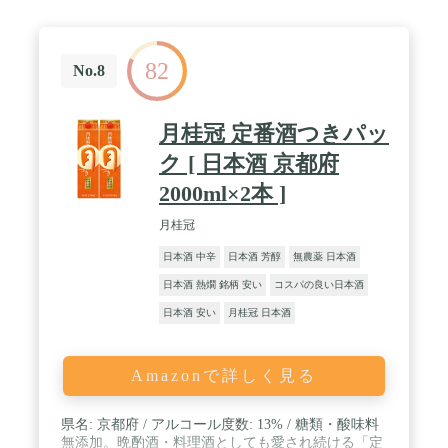
82
No.8
月桂冠 定番酒つきパッ
ク [ 日本酒 京都府
2000ml×2本 ]
月桂冠
日本酒 中辛
日本酒 芳醇
無農薬 日本酒
日本酒 熱燗 銘柄 安い
コスパの良い日本酒
日本酒 安い
月桂冠 日本酒
Amazonで詳しく見る
県名: 京都府 / アルコール度数: 13% / 糖類・酸味料
無添加。晩酌酒・料理酒としても愛され続ける「定