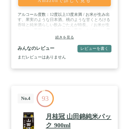
Amazonで詳しく見る
アルコール度数：12度以上13度未満 / お米が生み出
す、果実のような日本酒。桃のような甘くとろける
香味と純米酒らしい飲みごたえが特長。 / お米が生
み出す、果実のような日本酒＜果月・かげつ＞。果
月純米は、もぎたての桃のようなみずみずしい香り
続きを見る
が特長の純米酒です。とろけるような甘味と酸味が
絶妙に調和したジューシーな味わいに加え、後半に
みんなのレビュー
レビューを書く
現れる純米らしい飲みごたえも堪能できます。 /
【原材料】米（国産）、米こうじ（国産米） 【内容
まだレビューはありません
量】720ml×1本 【味わい】甘口 濃醇 【おすすめの
飲み方】冷やして・少し冷やして（5～15℃）・常
温・ぬる燗（40～45℃） / 【ペアリング】マルゲリ
ータ・酢豚・カルパッチョなど 【シーン】毎日の晩
酌に・週末のディナーと一緒に・ギフト（誕生日プ
レゼント・母の日・父の日・バレンタイン・ホワイ
トデー・ひな祭り・敬老の日・お祝い・手土産）
93
に・お正月に
No.4
月桂冠 山田錦純米パッ
ク 900ml