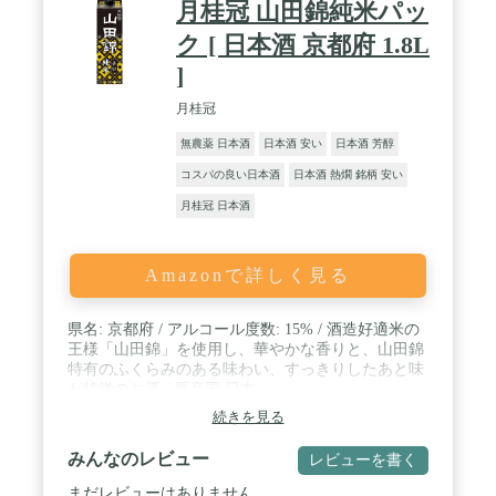
月桂冠 山田錦純米パッ
ク [ 日本酒 京都府 1.8L
]
月桂冠
無農薬 日本酒
日本酒 安い
日本酒 芳醇
コスパの良い日本酒
日本酒 熱燗 銘柄 安い
月桂冠 日本酒
Amazonで詳しく見る
県名: 京都府 / アルコール度数: 15% / 酒造好適米の
王様「山田錦」を使用し、華やかな香りと、山田錦
特有のふくらみのある味わい、すっきりしたあと味
が特徴のお酒 / 原産国:日本
続きを見る
みんなのレビュー
レビューを書く
まだレビューはありません