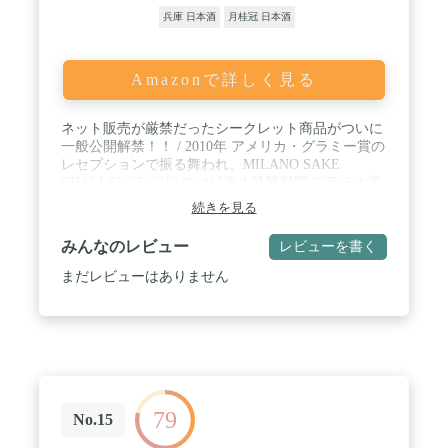
兵庫 日本酒
月桂冠 日本酒
Amazonで詳しく見る
ネット販売が厳禁だったシークレット商品がついに
一般公開解禁！！ / 2010年 アメリカ・グラミー賞の
レセプションで振る舞われ、MILANO SAKE
CHALLENGE 2019 では純米大吟醸部門 プラチナ賞
を受賞！ / 日本酒史上最小級の精米歩合「7%」によ
続きを見る
る、パッと消えるフィニッシュと限りなく綺麗な酒
質が贅沢な時間を演出 / 容量：720ml、アルコール
みんなのレビュー
レビューを書く
度数：16%、 使用米：蔵の華（宮城県産）、精米歩
合：7%、保管方法：冷蔵 / マイナス5℃で日本一の
まだレビューはありません
品質管理 / 専用箱入り｜大切な人へのギフト・贈り
物としても最適な最高級の日本酒です。
79
No.15