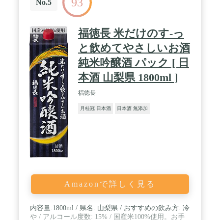
93
No.5
福徳長 米だけのす-っ
と飲めてやさしいお酒
純米吟醸酒 パック [ 日
本酒 山梨県 1800ml ]
福徳長
月桂冠 日本酒
日本酒 無添加
Amazonで詳しく見る
内容量:1800ml / 県名: 山梨県 / おすすめの飲み方: 冷
や / アルコール度数: 15% / 国産米100%使用。お手