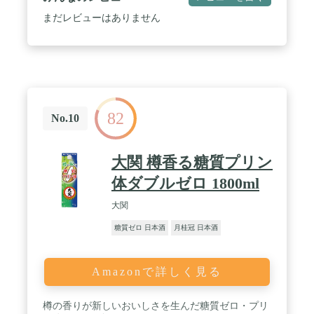
楽しめます。 / 低アルコール（９度）で飲みやすい
お酒です。 / 内容量：500ml（１本） アルコール
まだレビューはありません
度数：9％ 精米歩合：60%（純米吟醸酒） 原材
料：米（国産）、米麹（国産米） / ギフト・贈り物
にも最適な化粧箱入り（グラス等の付属品はありま
せん）。 / ※にごり成分は沈殿します。開栓前に軽
く上下に振ってからお召し上がりください。品質保
持のため光を避けて冷暗所での保管をお願いしま
す。開栓後は冷蔵庫で保管してください。※紅麹及
82
び紅麹由来原料は一切使用しておりません。 ※火入
No.10
れ（加熱殺菌）しているため常温流通しておりま
す。生酒ではございません。 / お食事にも合わせや
すく、食中酒やデザート酒としてお楽しみいただけ
大関 樽香る糖質プリン
ます。 / 【こんなシーンにおススメです・・・】手
土産、誕生日や結婚祝いのプレゼント、お祝いやそ
体ダブルゼロ 1800ml
のお返し、女性への贈り物、お歳暮やお中元、母の
日・バレンタイン・ホワイトデー・クリスマスなど
大関
の贈り物、ソーシャルギフト等。
糖質ゼロ 日本酒
月桂冠 日本酒
Amazonで詳しく見る
樽の香りが新しいおいしさを生んだ糖質ゼロ・プリ