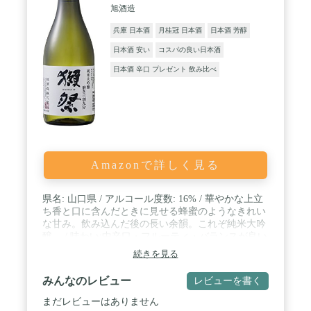
旭酒造
兵庫 日本酒
月桂冠 日本酒
日本酒 芳醇
日本酒 安い
コスパの良い日本酒
日本酒 辛口 プレゼント 飲み比べ
Amazonで詳しく見る
県名: 山口県 / アルコール度数: 16% / 華やかな上立
ち香と口に含んだときに見せる蜂蜜のようなきれい
な甘み。飲み込んだ後の長い余韻。これぞ純米大吟
醸。 / 味わい:中辛口・フルーティ・バランスが良い
/ 原材料:米(国産)・米こうじ(国産米) / 原産国:日本 /
続きを見る
出荷前は19度以下の定温倉庫で保管され、フレッシ
ュローテーションを意識して発送しています。
みんなのレビュー
レビューを書く
まだレビューはありません