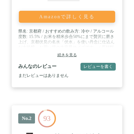
Amazonで詳しく見る
県名: 京都府 / おすすめの飲み方: 冷や / アルコール
度数: 15.5% / お米を精米歩合50%にまで贅沢に磨き
上げ、京都伏見の名水「伏水」を使い丹念に仕込ん
だ大吟醸。お買い得の大容量サイズです。 / 原材料:
米(国産)、米こうじ(国産米)、醸造アルコール
続きを見る
みんなのレビュー
レビューを書く
まだレビューはありません
93
No.2