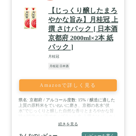
【じっくり醸したまろ
やかな旨み】月桂冠 上
撰 さけパック [ 日本酒
京都府 2000ml×2本 紙
パック ]
月桂冠
月桂冠 日本酒
Amazonで詳しく見る
県名: 京都府 / アルコール度数: 15% / 醸造に適した
上質の原料米をていねいに磨き、京都の名水"伏
水"でじっくりと醸した自然な香りとまろやかな旨
味が特徴のお酒です / ブラント名:上撰さけパック /
メーカー名: 月桂冠
続きを見る
みんなのレビュー
レビューを書く