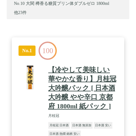
大関 樽香る糖質プリン体ダブルゼロ 1800ml
他23件
100
No.1
【冷やして美味しい
華やかな香り】月桂冠
大吟醸パック [ 日本酒
大吟醸 やや辛口 京都
府 1800ml 紙パック ]
月桂冠
月桂冠 日本酒
日本酒 無添加
日本酒 安い
日本酒 熱燗 銘柄 安い