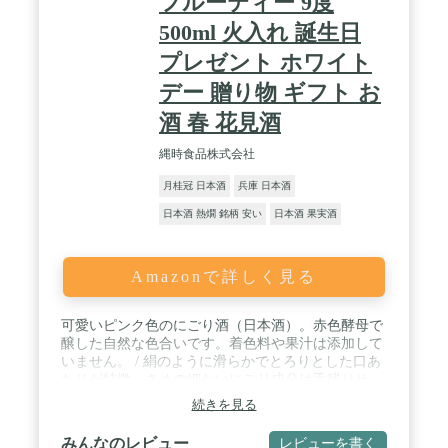
フルーティー 9度
500ml 火入れ 誕生日
プレゼント ホワイト
デー 贈り物 ギフト お
酒 春 花見酒
縄時食品株式会社
月桂冠 日本酒
兵庫 日本酒
日本酒 熱燗 銘柄 安い
日本酒 果実酒
Amazonで詳しく見る
可愛いピンク色のにごり酒（日本酒）。赤色酵母で
醸した自然な色合いです。着色料や果汁は添加して
いません。 / 絹のように滑らかでとろりとした口あ
たりが特徴。きめの細かいにごり成分は舌残りせ
ず、喉ごしや後味はすっきりとしています。 / 甘酒
続きを見る
のような自然でマイルドな甘さです。ほのかに苺の
ような甘酸っぱさ、フルーティで華やかな味わいが
みんなのレビュー
レビューを書く