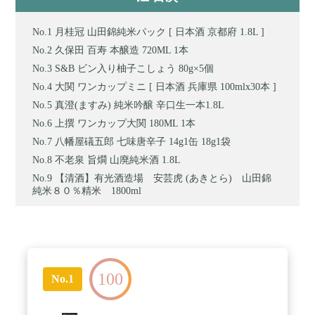
月桂冠 山田錦純米パック [ 日本酒 京都府 1.8L ]
久保田 百寿 本醸造 720ML 1本
S&B ビン入り柚子こしょう 80g×5個
大関 ワンカップミニ [ 日本酒 兵庫県 100mlx30本 ]
真澄(ますみ) 純米吟醸 辛口生一本1.8L
上撰 ワンカップ大関 180ML 1本
八幡屋礒五郎 七味唐辛子 14g1缶 18g1袋
不老泉 旨燗 山廃純米酒 1.8L
【清酒】有光酒造場 安芸虎 (あきとら) 山田錦
純米８０％精米 1800ml
100
No.1