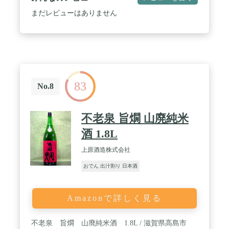
まだレビューはありません
83
No.8
不老泉 旨燗 山廃純米
酒 1.8L
上原酒造株式会社
おでん 出汁割り 日本酒
Amazonで詳しく見る
不老泉 旨燗 山廃純米酒 1.8L / 滋賀県高島市