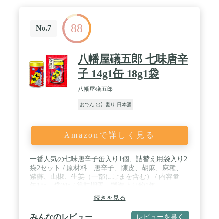
88
No.7
八幡屋礒五郎 七味唐辛
子 14g1缶 18g1袋
八幡屋礒五郎
おでん 出汁割り 日本酒
Amazonで詳しく見る
一番人気の七味唐辛子缶入り1個、詰替え用袋入り2
袋2セット / 原材料 唐辛子、陳皮、胡麻、麻種、
紫蘇、山椒、生姜（一部にごまを含む） / 内容量
缶18g 袋20g / 賞味期限 製造より約1年
続きを見る
みんなのレビュー
レビューを書く