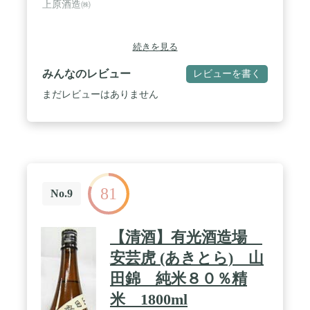
上原酒造㈱
続きを見る
みんなのレビュー
レビューを書く
まだレビューはありません
81
No.9
【清酒】有光酒造場
安芸虎 (あきとら) 山
田錦 純米８０％精
米 1800ml