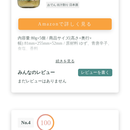
おでん 出汁割り 日本酒
Amazonで詳しく見る
内容量:80g×5個 / 商品サイズ(高さ×奥行×
幅):81mm×255mm×52mm / 原材料:ゆず、青唐辛子、
食塩、香料
続きを見る
みんなのレビュー
レビューを書く
まだレビューはありません
100
No.4