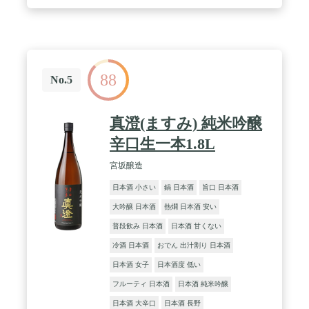
88
No.5
真澄(ますみ) 純米吟醸
辛口生一本1.8L
宮坂醸造
日本酒 小さい
鍋 日本酒
旨口 日本酒
大吟醸 日本酒
熱燗 日本酒 安い
普段飲み 日本酒
日本酒 甘くない
冷酒 日本酒
おでん 出汁割り 日本酒
日本酒 女子
日本酒度 低い
フルーティ 日本酒
日本酒 純米吟醸
日本酒 大辛口
日本酒 長野