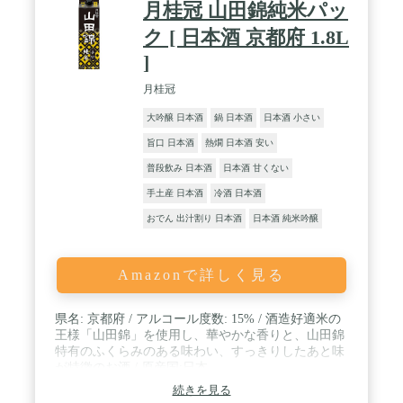
月桂冠 山田錦純米パッ
ク [ 日本酒 京都府 1.8L
]
月桂冠
大吟醸 日本酒
鍋 日本酒
日本酒 小さい
旨口 日本酒
熱燗 日本酒 安い
普段飲み 日本酒
日本酒 甘くない
手土産 日本酒
冷酒 日本酒
おでん 出汁割り 日本酒
日本酒 純米吟醸
Amazonで詳しく見る
県名: 京都府 / アルコール度数: 15% / 酒造好適米の
王様「山田錦」を使用し、華やかな香りと、山田錦
特有のふくらみのある味わい、すっきりしたあと味
が特徴のお酒 / 原産国:日本
続きを見る