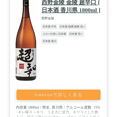
西野金陵 金陵 超辛口 [
日本酒 香川県 1800ml ]
西野金陵
日本酒 中辛
日本酒 熱燗 銘柄 安い
コスパの良い日本酒
日本酒 安い
日本酒 香川
Amazonで詳しく見る
内容量:1800ml / 県名: 香川県 / アルコール度数: 15%
/ キレ味スッキリ、うまさに迫力。キリリとした飲
み口、硬派で爽やかな味わい。冷やして冴える超ド