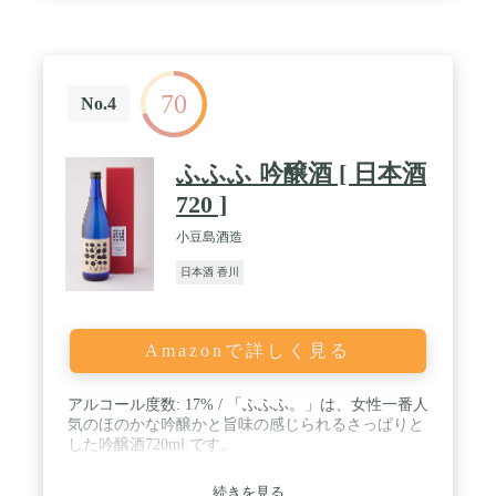
70
No.4
ふふふ 吟醸酒 [ 日本酒
720 ]
小豆島酒造
日本酒 香川
Amazonで詳しく見る
アルコール度数: 17% / 「ふふふ。」は、女性一番人
気のほのかな吟醸かと旨味の感じられるさっぱりと
した吟醸酒720ml.です。
続きを見る