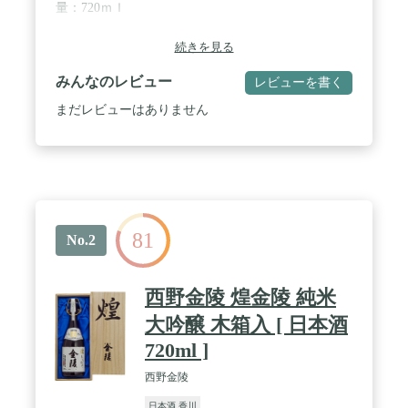
量：720ｍｌ
続きを見る
みんなのレビュー
レビューを書く
まだレビューはありません
81
No.2
西野金陵 煌金陵 純米
大吟醸 木箱入 [ 日本酒
720ml ]
西野金陵
日本酒 香川