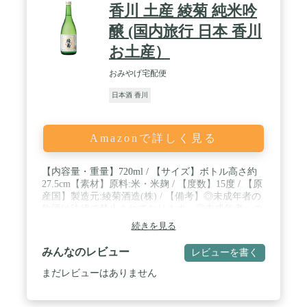
香川 土産 綾菊 純米吟
醸 (国内旅行 日本 香川
お土産）
おみやげ宅配便
日本酒 香川
Amazonで詳しく見る
【内容量・重量】720ml / 【サイズ】ボトル高さ約
27.5cm【素材】原料:米・米麹 / 【度数】15度 / 【原
産国】製造元:綾菊酒造(株) / 【備考】◎未成年者の
飲酒は法律で禁止されております。◎未成年者への
酒類の販売はいたしておりません。
続きを見る
みんなのレビュー
レビューを書く
まだレビューはありません