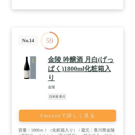
59
No.14
金陵 吟醸酒 月白(げっ
ぱく)1800ml化粧箱入
り
金陵
日本酒 香川
Amazonで詳しく見る
容量：1800ｍｌ（化粧箱入り） / 蔵元：香川県金陵