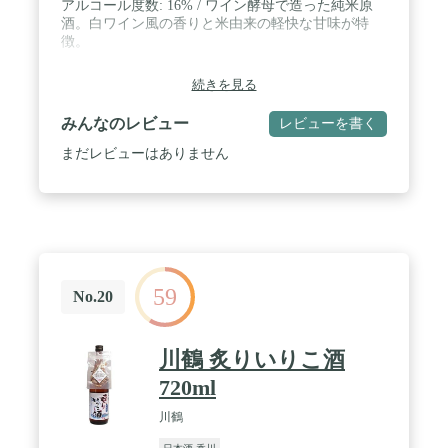
アルコール度数: 16% / ワイン酵母で造った純米原
酒。白ワイン風の香りと米由来の軽快な甘味が特
徴。
続きを見る
みんなのレビュー
レビューを書く
まだレビューはありません
59
No.20
川鶴 炙りいりこ酒
720ml
川鶴