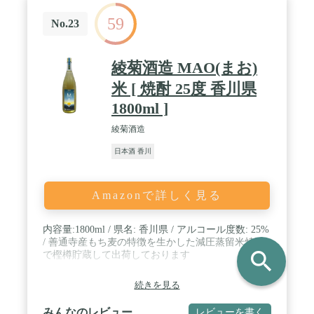
59
No.23
綾菊酒造 MAO(まお)
米 [ 焼酎 25度 香川県
1800ml ]
綾菊酒造
日本酒 香川
Amazonで詳しく見る
内容量:1800ml / 県名: 香川県 / アルコール度数: 25%
/ 善通寺産もち麦の特徴を生かした減圧蒸留米焼酎
search
で樫樽貯蔵して出荷しております
続きを見る
みんなのレビュー
レビューを書く