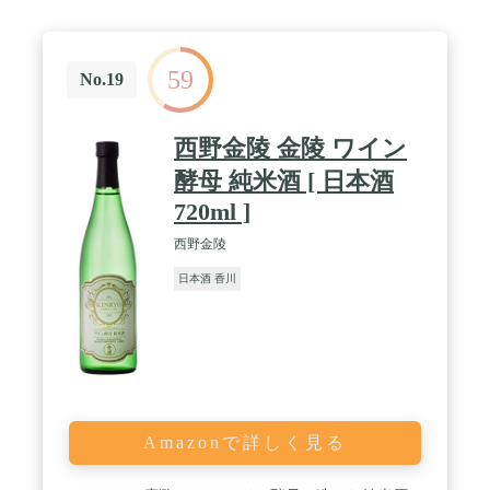
59
No.19
西野金陵 金陵 ワイン
酵母 純米酒 [ 日本酒
720ml ]
西野金陵
日本酒 香川
Amazonで詳しく見る