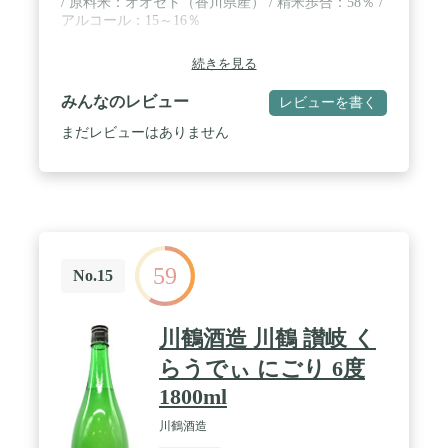
/ 原料米：オオセト（香川県産） / 精米歩合：58％ /
アルコール：15～16％
続きを見る
みんなのレビュー
レビューを書く
まだレビューはありません
59
No.15
川鶴酒造 川鶴 讃岐 く
らうでぃ にごり 6度
1800ml
川鶴酒造