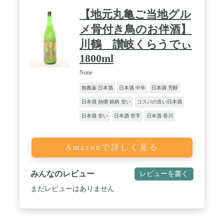
【地元丸亀ご当地グル
メ骨付き鳥のお伴酒】
川鶴 讃岐くらうでぃ
1800ml
None
無農薬 日本酒
日本酒 中辛
日本酒 芳醇
日本酒 熱燗 銘柄 安い
コスパの良い日本酒
日本酒 安い
日本酒 苦手
日本酒 香川
Amazonで詳しく見る
みんなのレビュー
レビューを書く
まだレビューはありません