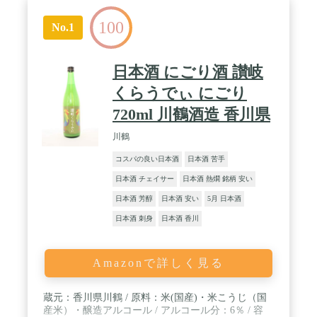
100
No.1
日本酒 にごり酒 讃岐
くらうでぃ にごり
720ml 川鶴酒造 香川県
川鶴
コスパの良い日本酒
日本酒 苦手
日本酒 チェイサー
日本酒 熱燗 銘柄 安い
日本酒 芳醇
日本酒 安い
5月 日本酒
日本酒 刺身
日本酒 香川
Amazonで詳しく見る
蔵元：香川県川鶴 / 原料：米(国産)・米こうじ（国
産米）・醸造アルコール / アルコール分：6％ / 容