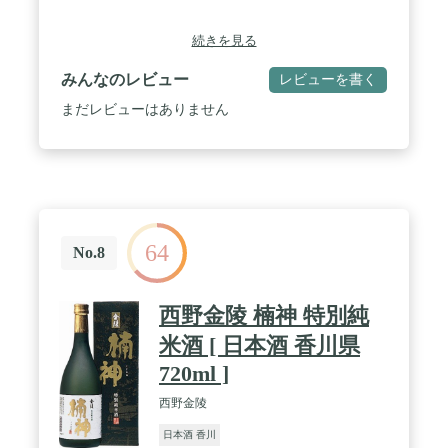
続きを見る
みんなのレビュー
レビューを書く
まだレビューはありません
64
No.8
西野金陵 楠神 特別純
米酒 [ 日本酒 香川県
720ml ]
西野金陵
日本酒 香川