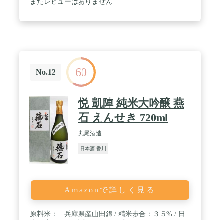
まだレビューはありません
60
No.12
悦 凱陣 純米大吟醸 燕
石 えんせき 720ml
丸尾酒造
日本酒 香川
Amazonで詳しく見る
原料米： 兵庫県産山田錦 / 精米歩合：３５% / 日