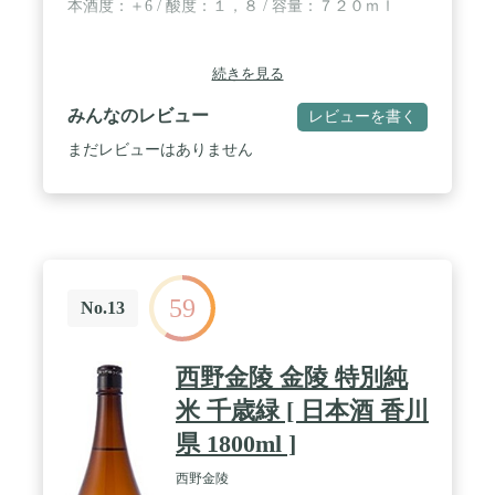
本酒度：＋6 / 酸度：１，８ / 容量：７２０ｍｌ
続きを見る
みんなのレビュー
レビューを書く
まだレビューはありません
59
No.13
西野金陵 金陵 特別純
米 千歳緑 [ 日本酒 香川
県 1800ml ]
西野金陵