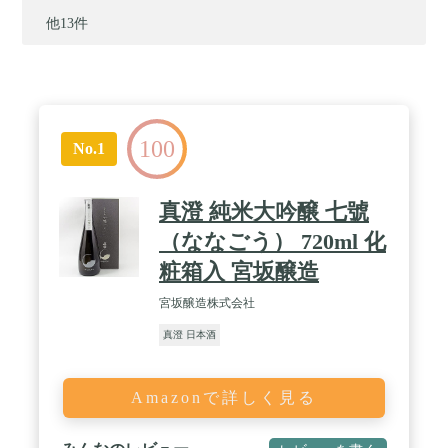
他13件
100
No.1
真澄 純米大吟醸 七號
（ななごう） 720ml 化
粧箱入 宮坂醸造
宮坂醸造株式会社
真澄 日本酒
Amazonで詳しく見る