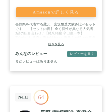
Amazonで詳しく見る
長野県を代表する蔵元、宮坂醸造の飲み比べセット
です。 【セット内容】 全く個性が異なる人気者、
3品の組み合わせ / 【純米吟醸 辛口生一本】
720ml×1本 改良を重ね味わいを進化させ続けた黒ラ
ベル。 真澄の看板商品です。 / 【純米 奥伝寒造
続きを見る
り】 720ml×1本 オーソドックスな癒し系の味わいを
目指して、真澄オリジナルの七号酵母で醸しまし
みんなのレビュー
レビューを書く
た。 / 【辛口ゴールド】 720ml×1本 淡麗な味わい
は、冷酒でも燗酒でも飲み飽きとは無縁。 / 専用ギ
まだレビューはありません
フト箱×1
64
No.11