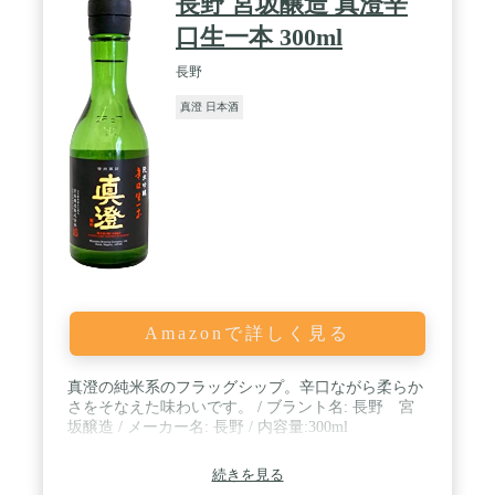
長野 宮坂醸造 真澄辛
口生一本 300ml
長野
真澄 日本酒
Amazonで詳しく見る
真澄の純米系のフラッグシップ。辛口ながら柔らか
さをそなえた味わいです。 / ブラント名: 長野 宮
坂醸造 / メーカー名: 長野 / 内容量:300ml
続きを見る