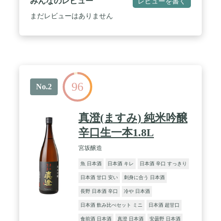
みんなのレビュー
レビューを書く
まだレビューはありません
96
No.2
真澄(ますみ) 純米吟醸
辛口生一本1.8L
宮坂醸造
魚 日本酒
日本酒 キレ
日本酒 辛口 すっきり
日本酒 甘口 安い
刺身に合う 日本酒
長野 日本酒 辛口
冷や 日本酒
日本酒 飲み比べセット ミニ
日本酒 超甘口
食前酒 日本酒
真澄 日本酒
安曇野 日本酒