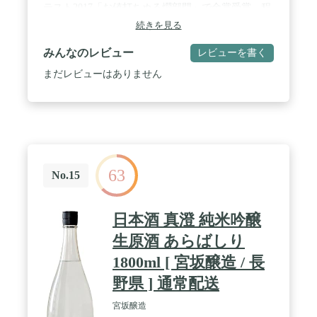
テスト2017「お値打ちぬる燗部門」で金賞受賞。程
よい吟醸香と軽快な後味。冷酒でよし、お燗でさら
続きを見る
によし。 / 辛口ゴールド : 贅沢な普通酒。淡麗な味
わいは、冷酒でも燗酒でも飲み飽きとは無縁。辛口
みんなのレビュー
レビューを書く
ながら優しい口当たり、軽快な喉越しが楽しめま
す。
まだレビューはありません
63
No.15
日本酒 真澄 純米吟醸
生原酒 あらばしり
1800ml [ 宮坂醸造 / 長
野県 ] 通常配送
宮坂醸造