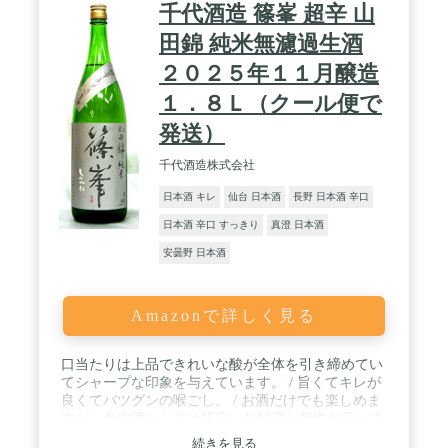
千代酒造 篠峯 超辛 山
田錦 純米無濾過生酒
２０２５年１１月醸造
１．８Ｌ（クール便で
発送）
千代酒造株式会社
日本酒 キレ
仙台 日本酒
長野 日本酒 辛口
日本酒 辛口 すっきり
真澄 日本酒
安曇野 日本酒
Amazonで詳しく見る
口当たりは上品できれいな酸が全体を引き締めてい
てシャープな印象を与えています。 / 旨くてキレが
良くてバツグンの喉ごし。 / お酒だけでも楽しめま
すが、食中酒としては幅広いお料理と相性が良いで
す。
続きを見る