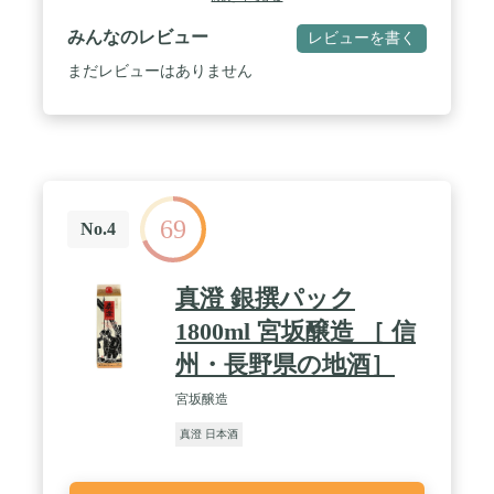
みんなのレビュー
レビューを書く
まだレビューはありません
69
No.4
真澄 銀撰パック
1800ml 宮坂醸造 ［ 信
州・長野県の地酒］
宮坂醸造
真澄 日本酒