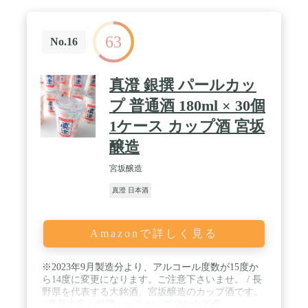
63
No.16
真澄 銀撰 パールカッ
プ 普通酒 180ml × 30個
1ケース カップ酒 宮坂
醸造
宮坂醸造
真澄 日本酒
Amazonで詳しく見る
※2023年9月製造分より、アルコール度数が15度か
ら14度に変更になります。ご注意下さいませ。 / 長
野県を代表する大銘酒、宮坂醸造のカップ酒です。
/ 商品内容：銀撰パールカップ180ml×30個