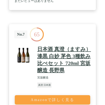
まだレビューはありません
65
No.7
日本酒 真澄（ますみ）
漆黒 白妙 茅色 3種飲み
比べセット 720ml 宮坂
醸造 長野県
宮坂醸造
真澄 日本酒
Amazonで詳しく見る