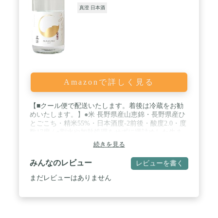
真澄 日本酒
Amazonで詳しく見る
【■クール便で配送いたします。着後は冷蔵をお勧
めいたします。】●米 長野県産山恵錦・長野県産ひ
とごこち・精米55%・日本酒度-2前後・酸度2.0・度
数17度 / ●割水や加熱処理をせずに壜詰めした生ま
れたての真澄。冬の真澄を代表する名物です。七號
続きを見る
酵母仕込みの生原酒でお届けします。フルーティー
な香りとトロリと芳醇な味わい。粕漬・麹漬の焼き
みんなのレビュー
レビューを書く
魚、チーズなど発酵系のものに。 / ●「あらばし
り」とは、酒造りを行う冬の時期のみに出荷される
まだレビューはありません
搾りたての生原酒。冷蔵での流通が発達していない
時代、その鮮烈で躍動感あふれる味わいを知ってい
たのは酒蔵で働く蔵人だけでした。