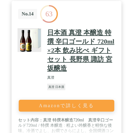
63
No.14
日本酒 真澄 本醸造 特
撰 辛口ゴールド 720ml
×2本 飲み比べ ギフト
セット 長野県 諏訪 宮
坂醸造
真澄
真澄 日本酒
Amazonで詳しく見る
セット内容：真澄 特撰本醸造720ml 真澄辛口ゴー
ルド720ml / 特撰 本醸造 : 程よい吟醸香と軽快な後
味。冷酒でよし、お燗でさらによし。全国燗酒コン