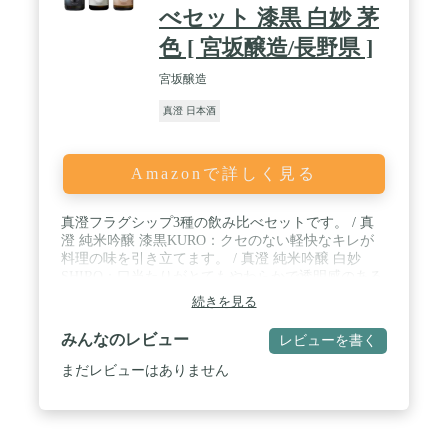
べセット 漆黒 白妙 茅
色 [ ‎宮坂醸造/長野県 ]
宮坂醸造
真澄 日本酒
Amazonで詳しく見る
真澄フラグシップ3種の飲み比べセットです。 / 真
澄 純米吟醸 漆黒KURO：クセのない軽快なキレが
料理の味を引き立てます。 / 真澄 純米吟醸 白妙
SHIRO：口当たりがとてもやわらかで透明感のある
味わいに仕上がっています。 / 真澄 純米酒 茅色
続きを見る
KAYA：米のうまみを存分に感じられる純米酒で
す。 / 容量：300ml×3本
みんなのレビュー
レビューを書く
まだレビューはありません