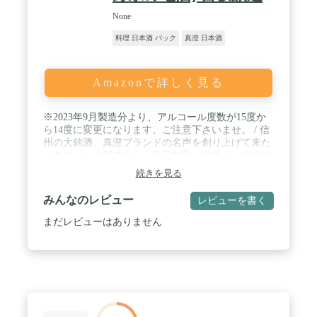
None
料理 日本酒 パック
真澄 日本酒
Amazonで詳しく見る
※2023年9月製造分より、アルコール度数が15度か
ら14度に変更になります。ご注意下さいませ。 / 信
州の大銘酒、真澄ブランドの名声を創り上げて来た
一本のパック型です。 / 商品内容：銀撰パック1800
ｍｌｌ×6本
続きを見る
みんなのレビュー
レビューを書く
まだレビューはありません