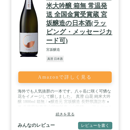
米大吟醸 箱無 常温発
送 全国金賞受賞蔵 宮
坂醸造の日本酒(ラッ
ピング・メッセージカ
ード可)
宮坂醸造
真澄 日本酒
Amazonで詳しく見る
海外でも人気抜群の一本です。八ヶ岳に咲く可憐な
花をイメージして醸しました。 真澄 山花 純米大吟
醸 1800ml 箱無 / ●醸造元 宮坂醸造 長野県諏訪市 ●
米 兵庫県加東市山国地区産「山田錦」・アルコール
分15度・精米歩合 45％・飲み方 冷酒・保存方法 冷
続きを見る
暗所 / ●瑞々しい芳香と軽快でなめらかな味わい。
海老やわかさぎのフライ、白身魚のカルパッチョ、
みんなのレビュー
レビューを書く
サラダやマリネに。 ※ギフト包装希望時は無地簡易