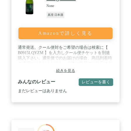
None
真澄 日本酒
Amazonで詳しく見る
通常発送。クール便対をご希望の場合は検索に【
B0915LQYZM 】を入力しクール便チケットを別途
購入下さい。通常便でのお届けの場合、商品到着時
の液漏れがありましても、交換や返品のご対応は出
来ません。 / 澱（おり）引き作業前のカジュアルな
続きを見る
泡酒。程よい酸味と上品な甘さ、心地よい発泡感が
人気の一本です。 / 蔵元：宮坂醸造（長野県） / 容
みんなのレビュー
レビューを書く
量：750ml / 分類：純米スパークリング / 原材料名：
米（国産）・米こうじ（国産米） / アルコール分：
まだレビューはありません
12度 / 精米歩合：55％ / 飲み方：◎冷酒・×常温・×
燗酒 / 保存方法：開栓前も要冷蔵