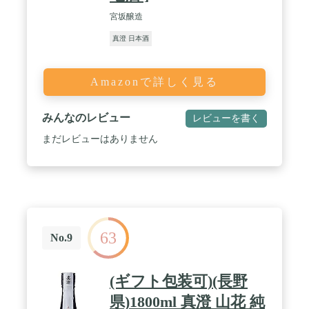
宮坂醸造
真澄 日本酒
Amazonで詳しく見る
みんなのレビュー
レビューを書く
まだレビューはありません
63
No.9
(ギフト包装可)(長野
県)1800ml 真澄 山花 純