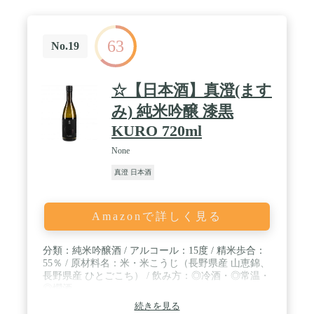
63
No.19
☆【日本酒】真澄(ます
み) 純米吟醸 漆黒
KURO 720ml
None
真澄 日本酒
Amazonで詳しく見る
分類：純米吟醸酒 / アルコール：15度 / 精米歩合：
55％ / 原材料名：米・米こうじ（長野県産 山恵錦、
長野県産 ひとごこち） / 飲み方：◎冷酒・◎常温・
◎燗酒
続きを見る