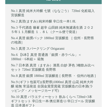
真澄 純米大吟醸 七號（ななごう） 720ml 化粧箱入
宮坂醸造
真澄(ますみ) 純米吟醸 辛口生一本1.8L
千代酒造 篠峯 超辛 山田錦 純米無濾過生酒 ２０２
５年１１月醸造 １．８Ｌ（クール便で発送）
真澄 銀撰パック 1800ml 宮坂醸造 ［ 信州・長野県
の地酒］
真澄 スパークリング Origarami
【6本】真澄 普通酒「銀撰・赤ラベル」＜
1800ml・6本組＞ 箱無
日本酒 真澄（ますみ）漆黒 白妙 茅色 3種飲み比べ
セット 720ml 宮坂醸造 長野県
真澄 銀撰 1800ml 宮坂醸造 [ 長野県 ・ 信州の地酒 ]
(ギフト包装可)(長野県)1800ml 真澄 山花 純米大吟
醸 箱無 常温発送 全国金賞受賞蔵 宮坂醸造の日本酒(ラ
ッピング・メッセージカード可)
真澄 バラエティーセット 飲みくらべ 720ml×3本
ギフトセット 辛口生一本/奥伝寒造り/辛口ゴール 宮坂醸
造 日本酒ギフト