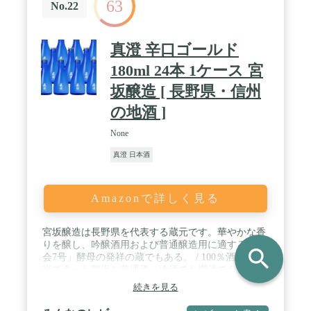
63
No.22
真澄 辛口ゴールド
180ml 24本 1ケース 宮
坂醸造 [ 長野県・信州
の地酒 ]
None
真澄 日本酒
Amazonで詳しく見る
宮坂醸造は長野県を代表する蔵元です。華やかな香
りを醸し、吟醸酒用および普通醸造用に適する「協
search
会7号」酵母の発祥の蔵でもある。 / 100％酒造好適
米で造った贅沢な普通酒。冷酒でも燗酒でも飲み飽
きとは無縁です。 / 商品内容：真澄辛口ゴールド
続きを見る
180ml×24本