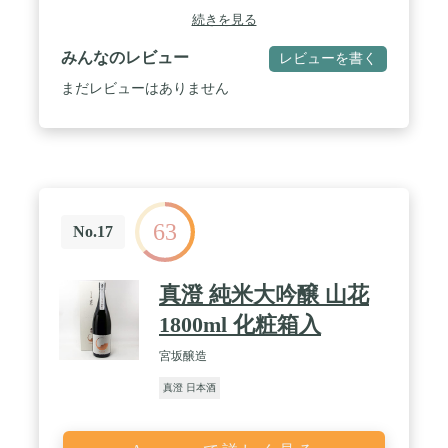
続きを見る
みんなのレビュー
レビューを書く
まだレビューはありません
63
No.17
真澄 純米大吟醸 山花
1800ml 化粧箱入
宮坂醸造
真澄 日本酒