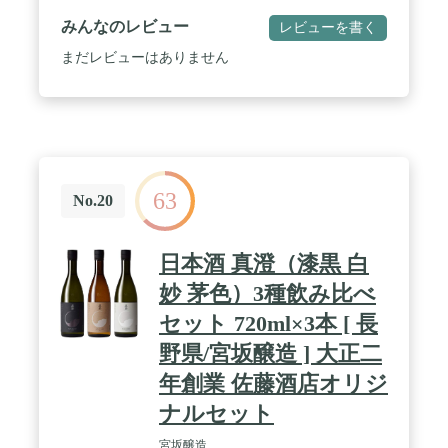
みんなのレビュー
レビューを書く
まだレビューはありません
63
No.20
日本酒 真澄（漆黒 白
妙 茅色）3種飲み比べ
セット 720ml×3本 [ 長
野県/宮坂醸造 ] 大正二
年創業 佐藤酒店オリジ
ナルセット
宮坂醸造