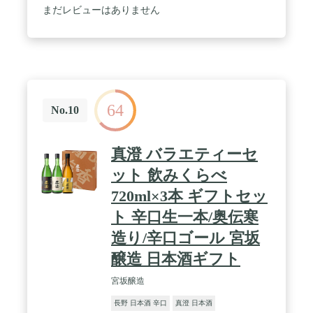
箱となります。
まだレビューはありません
64
No.10
真澄 バラエティーセ
ット 飲みくらべ
720ml×3本 ギフトセッ
ト 辛口生一本/奥伝寒
造り/辛口ゴール 宮坂
醸造 日本酒ギフト
宮坂醸造
長野 日本酒 辛口
真澄 日本酒