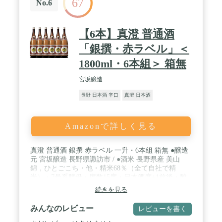
67
No.6
【6本】真澄 普通酒
「銀撰・赤ラベル」＜
1800ml・6本組＞ 箱無
宮坂醸造
長野 日本酒 辛口
真澄 日本酒
Amazonで詳しく見る
真澄 普通酒 銀撰 赤ラベル 一升・6本組 箱無 ●醸造
元 宮坂醸造 長野県諏訪市 / ●酒米 長野県産 美山
錦，ひとごこち・他・精米68％（全て自社で精
米）・7号系酵母・度数15度・日本酒度+1前後・酸
度1.2前後・アミノ酸度0.8前後・飲み方 ◎冷酒 ◎常
続きを見る
温 ◎燗酒 / ●杜氏のコメント…地元の酒通に愛され
社員にも愛飲者が多い酒です。 / ●毎日の晩酌に最
みんなのレビュー
レビューを書く
高の日本酒です。毎日飲んでも飽きない。真澄の真
骨頂。真澄って本当に不思議ですよ！