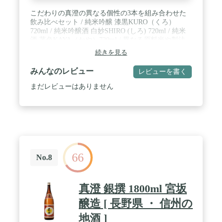
こだわりの真澄の異なる個性の3本を組み合わせた
飲み比べセット / 純米吟醸 漆黒KURO（くろ）
720ml / 純米吟醸酒 白妙SHIRO (しろ) 720ml / 純米
酒 茅色KAYA（かや）720ml / 異なる原料米や製法
から生まれた多様な味わいを、日本の伝統色を名称
続きを見る
にして表現したフラッグシップ3本。 料理を引き立
てる名脇役です。
みんなのレビュー
レビューを書く
まだレビューはありません
66
No.8
真澄 銀撰 1800ml 宮坂
醸造 [ 長野県 ・ 信州の
地酒 ]