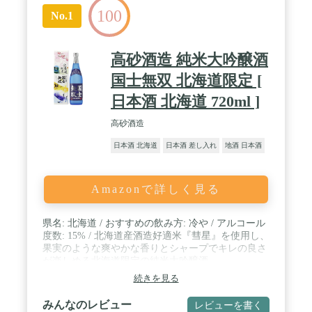
100
No.1
高砂酒造 純米大吟醸酒
国士無双 北海道限定 [
日本酒 北海道 720ml ]
高砂酒造
日本酒 北海道
日本酒 差し入れ
地酒 日本酒
Amazonで詳しく見る
県名: 北海道 / おすすめの飲み方: 冷や / アルコール
度数: 15% / 北海道産酒造好適米『彗星』を使用し、
果実のような爽やかな香りとシャープでキレの良さ
が楽しめる北海道限定の純米大吟醸酒。
続きを見る
みんなのレビュー
レビューを書く