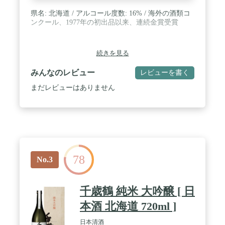
県名: 北海道 / アルコール度数: 16% / 海外の酒類コ
ンクール、1977年の初出品以来、連続金賞受賞
続きを見る
みんなのレビュー
レビューを書く
まだレビューはありません
78
No.3
千歳鶴 純米 大吟醸 [ 日
本酒 北海道 720ml ]
日本清酒