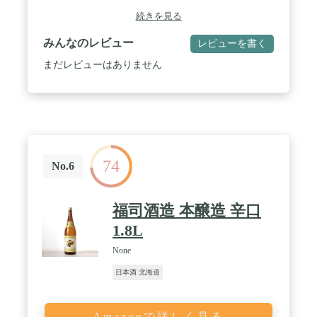
産 吟風 100% / 精米歩合 50% / 日本酒度 +5
続きを見る
みんなのレビュー
レビューを書く
まだレビューはありません
74
No.6
福司酒造 本醸造 辛口
1.8L
None
日本酒 北海道
Amazonで詳しく見る