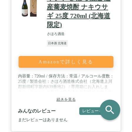
産蕎麦焼酎 ナキウサ
ギ 25度 720ml (北海道
限定)
さほろ酒造
日本酒 北海道
Amazonで詳しく見る
内容量：720ml / 保存方法：常温 / アルコール度数：
25度 / 製造会社：さほろ酒造株式会社（北海道上川
郡新得町字新内639番地2） / 専用箱にお入れしま
す！ / ※こちらの商品は箱全体を包装紙でお包みす
るサービス包装承ります。ご希望の場合はアマゾン
続きを見る
メッセージにて「ギフト包装希望」とご連絡願いま
search
す。
みんなのレビュー
レビューを書く
まだレビューはありません