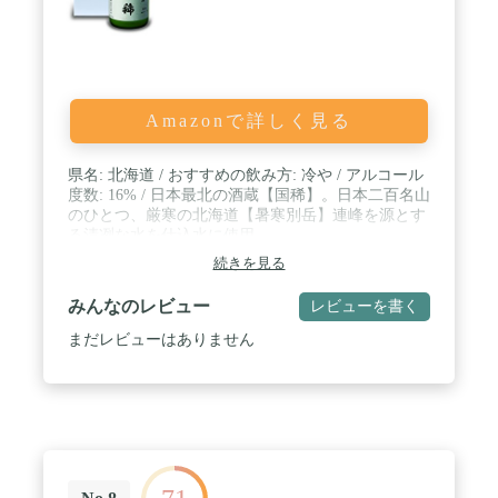
Amazonで詳しく見る
県名: 北海道 / おすすめの飲み方: 冷や / アルコール
度数: 16% / 日本最北の酒蔵【国稀】。日本二百名山
のひとつ、厳寒の北海道【暑寒別岳】連峰を源とす
る清冽な水を仕込水に使用。
続きを見る
みんなのレビュー
レビューを書く
まだレビューはありません