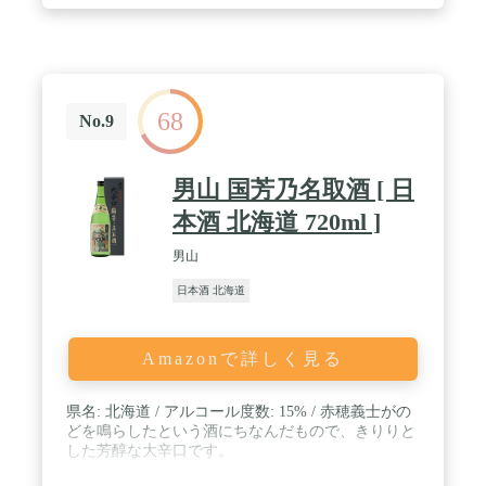
68
No.9
男山 国芳乃名取酒 [ 日
本酒 北海道 720ml ]
男山
日本酒 北海道
Amazonで詳しく見る
県名: 北海道 / アルコール度数: 15% / 赤穂義士がの
どを鳴らしたという酒にちなんだもので、きりりと
した芳醇な大辛口です。