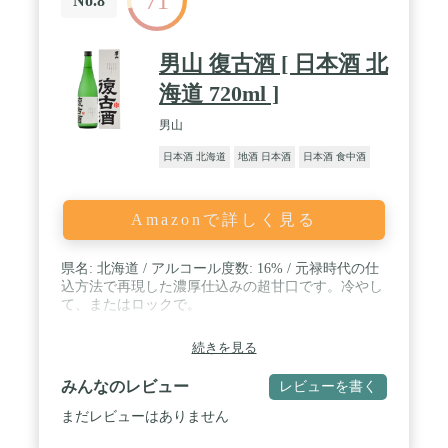
71
No.8
男山 復古酒 [ 日本酒 北
海道 720ml ]
男山
日本酒 北海道
地酒 日本酒
日本酒 食中酒
Amazonで詳しく見る
県名: 北海道 / アルコール度数: 16% / 元禄時代の仕
込方法で再現した濃厚仕込みの超甘口です。冷やし
て、またはロックで。
続きを見る
みんなのレビュー
レビューを書く
まだレビューはありません