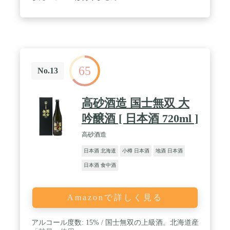
65
No.13
高砂酒造 国士無双 大
吟醸酒 [ 日本酒 720ml ]
高砂酒造
日本酒 北海道
小樽 日本酒
地酒 日本酒
日本酒 食中酒
Amazonで詳しく見る
アルコール度数: 15% / 国士無双の上級酒。北海道産