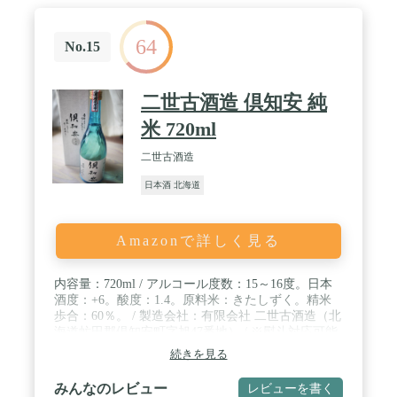
64
No.15
二世古酒造 倶知安 純
米 720ml
二世古酒造
日本酒 北海道
Amazonで詳しく見る
内容量：720ml / アルコール度数：15～16度。日本
酒度：+6。酸度：1.4。原料米：きたしずく。精米
歩合：60％。 / 製造会社：有限会社 二世古酒造（北
海道虻田郡倶知安町字旭47番地） / ※熨斗対応可能
です。アマゾンメッセージにて「表書き、名入れの
続きを見る
ご指定」とご連絡願います。例：熨斗「慶事：蝶結
び」、熨斗「慶事：結び切り」、熨斗「弔事：結び
みんなのレビュー
レビューを書く
切り」 / ※こちらの商品は箱全体を包装紙でお包み