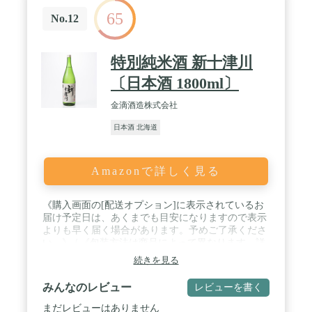
65
No.12
特別純米酒 新十津川
〔日本酒 1800ml〕
金滴酒造株式会社
日本酒 北海道
Amazonで詳しく見る
《購入画面の[配送オプション]に表示されているお
届け予定日は、あくまでも目安になりますので表示
よりも早く届く場合があります。予めご了承くださ
い。》 / 《包装方法は商品によって異なります。詳
しくはお問合せ下さい。》 / 【数量・内容】1,800ml
続きを見る
【原材料】米(国産)、米こうじ(国産米) 16度 【特記
事項】特別純米酒 【お届け方法】常温 ※未成年者
みんなのレビュー
レビューを書く
の酒類の購入や飲酒は法律で禁じられています。
まだレビューはありません