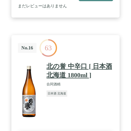
するサービス包装承ります。ご希望の場合はアマゾ
まだレビューはありません
ンメッセージにて「ギフト包装希望」とご連絡願い
ます。
63
No.16
北の誉 中辛口 [ 日本酒
北海道 1800ml ]
合同酒精
日本酒 北海道