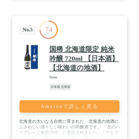
74
No.5
国稀 北海道限定 純米
吟醸 720ml 【日本酒】
【北海道の地酒】
None
日本酒 北海道
Amazonで詳しく見る
北海道の大いなる自然に育まれた、北海道の地酒に
ふさわしい清々しい味わいの吟醸酒です。 「北のハ
イグレード食品2020」に選定されました。 / アルコ
ール度数 15度以上16度未満 / 原料米 北海道