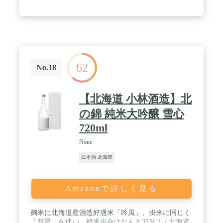
62
No.18
【北海道 小林酒造】北
の錦 純米大吟醸 雪心
720ml
None
日本酒 北海道
Amazonで詳しく見る
麹米に北海道産酒造好適米「吟風」、掛米に同じく
「彗星」を使い、精米歩合はなんと35％！ / 北海道