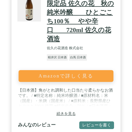
限定品 佐久の花 秋の
純米吟醸 ひとごこ
ち100％ やや辛
口 720ml 佐久の花
酒造
佐久の花酒造 株式会社
軽井沢 日本酒
白馬 日本酒
Amazonで詳しく見る
【日本酒】角がとれ調和した口当たり柔らかなお酒
です。 / ■特定名称：純米吟醸酒 / ■原材料名：米
（国産）・米麹（国産米） / ■原料米：長野県産ひ
とごこち100％使用 ■精米歩合：59％ / ■日本酒度：
+2 ■酸度：1.6 ■度数：17.3％ ■製造元：佐久の花酒
続きを見る
造（長野県）
みんなのレビュー
レビューを書く