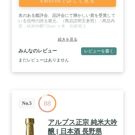
Amazonで詳しく見る
名のある鑑評会、品評会にて輝かしい賞を受賞して
いる信州の誇る蔵元。（商品説明文参照） / 商品内
容：純米吟醸720ml×１本 化粧箱入
続きを見る
みんなのレビュー
レビューを書く
まだレビューはありません
88
No.5
アルプス正宗 純米大吟
醸 [ 日本酒 長野県