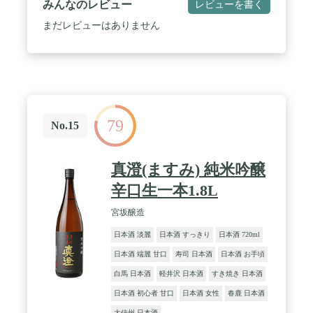
みんなのレビュー
レビューを書く
まだレビューはありません
79
No.15
真澄(ますみ) 純米吟醸
辛口生一本1.8L
宮坂醸造
日本酒 淡麗
日本酒 すっきり
日本酒 720ml
日本酒 端麗 甘口
寿司 日本酒
日本酒 お手頃
白馬 日本酒
軽井沢 日本酒
すき焼き 日本酒
日本酒 初心者 甘口
日本酒 女性
春鹿 日本酒
大信州 日本酒