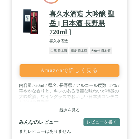
喜久水酒造 大吟醸 聖
岳 [ 日本酒 長野県
720ml ]
喜久水酒造
白馬 日本酒
蕎麦 日本酒
大信州 日本酒
Amazonで詳しく見る
内容量:720ml / 県名: 長野県 / アルコール度数: 17% /
華やかな香りと、キレのある淡麗な味わいが特徴の
大吟醸酒。ワイングラスでおいしい日本酒コンテス
ト2014金賞受賞
続きを見る
みんなのレビュー
レビューを書く
まだレビューはありません