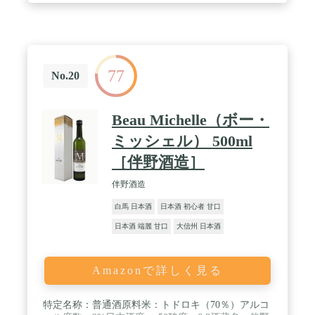
77
No.20
Beau Michelle（ボー・
ミッシェル） 500ml
［伴野酒造］
伴野酒造
白馬 日本酒
日本酒 初心者 甘口
日本酒 端麗 甘口
大信州 日本酒
Amazonで詳しく見る
特定名称：普通酒原料米：トドロキ（70％）アルコ