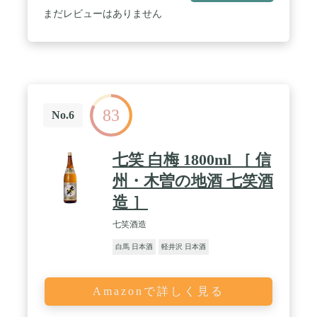
まだレビューはありません
83
No.6
七笑 白梅 1800ml ［ 信
州・木曽の地酒 七笑酒
造 ］
七笑酒造
白馬 日本酒
軽井沢 日本酒
Amazonで詳しく見る