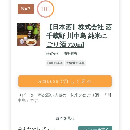
100
No.3
【日本酒】株式会社 酒
千蔵野 川中島 純米に
ごり酒 720ml
株式会社 酒千蔵野
白馬 日本酒
大信州 日本酒
Amazonで詳しく見る
リピーター率の高い人気の 純米のにごり酒 「川
中島」です。
続きを見る
みんなのレビュー
レビューを書く