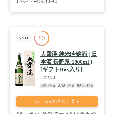
まだレビューはありません
80
No.11
大雪渓 純米吟醸酒 [ 日
本酒 長野県 1800ml ]
[ギフトBox入り]
大雪渓酒造
白馬 日本酒
大信州 日本酒
軽井沢 日本酒
Amazonで詳しく見る
燗酒コンテストで金賞受賞歴のある大雪渓の純米吟