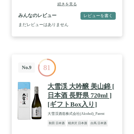
ざいます。
びません
続きを見る
みんなのレビュー
レビューを書く
まだレビューはありません
81
No.9
大雪渓 大吟醸 美山錦 [
日本酒 長野県 720ml ]
[ギフトBox入り]
大雪渓酒造株式会社(Alcohol)_Parent
秋田 日本酒
軽井沢 日本酒
白馬 日本酒