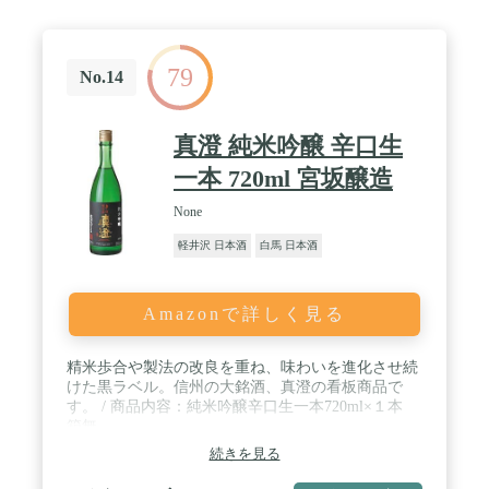
79
No.14
真澄 純米吟醸 辛口生
一本 720ml 宮坂醸造
None
軽井沢 日本酒
白馬 日本酒
Amazonで詳しく見る
精米歩合や製法の改良を重ね、味わいを進化させ続
けた黒ラベル。信州の大銘酒、真澄の看板商品で
す。 / 商品内容：純米吟醸辛口生一本720ml×１本
箱無
続きを見る