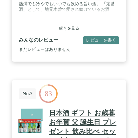
熱燗でも冷やでもいつでも飲める旨い酒。 「定番
酒」として、地元木曽で愛され続けているお酒
続きを見る
みんなのレビュー
レビューを書く
まだレビューはありません
83
No.7
日本酒 ギフト お歳暮
お年賀 父 誕生日 プレ
ゼント 飲み比べ セッ