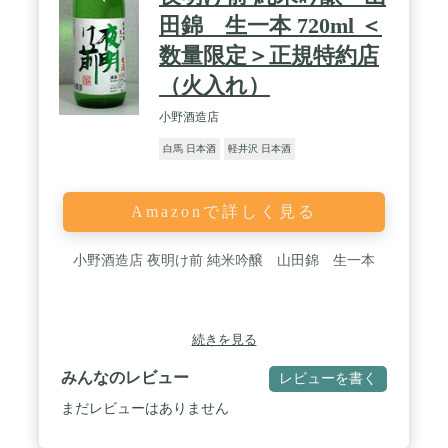
田錦 生一本 720ml ＜
数量限定＞正規特約店
（火入れ）
小野酒造店
白馬 日本酒
軽井沢 日本酒
Amazonで詳しく見る
小野酒造店 夜明け前 純米吟醸 山田錦 生一本
続きを見る
みんなのレビュー
レビューを書く
まだレビューはありません