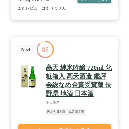
まだレビューはありません
88
No.4
高天 純米吟醸 720ml 化
粧箱入 高天酒造 鑑評
会総なめ金賞受賞蔵 長
野県 地酒 日本酒
高天酒造
軽井沢 日本酒
白馬 日本酒