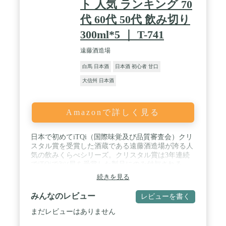
ト 人気 ランキング 70
代 60代 50代 飲み切り
300ml*5 ｜ T-741
遠藤酒造場
白馬 日本酒
日本酒 初心者 甘口
大信州 日本酒
Amazonで詳しく見る
日本で初めてiTQi（国際味覚及び品質審査会）クリ
スタル賞を受賞した酒蔵である遠藤酒造場が誇る人
気の飲みくらべシリーズ。クリスタル賞は3年連続
でiTQiで3ツ星を受賞した製品にのみ付与される。
そモンドセレクション12年連続金賞受賞、IWSC金
続きを見る
賞受賞などを受賞。胸を張って贈り物にしていただ
けたら幸いです。 / 毎年20,000セットも売れる遠藤
みんなのレビュー
レビューを書く
酒造場の人気のみくらべシリーズ。ギフトやプレゼ
ント、贈答に大人気の日本酒飲み比べセット。全て
まだレビューはありません
300mlという飲みきりサイズなので、風味を損なう