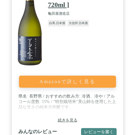
720ml ]
亀田屋酒造店
白馬 日本酒
大信州 日本酒
Amazonで詳しく見る
県名: 長野県 / おすすめの飲み方: 冷酒、冷や / アル
コール度数: 15% / “特別栽培米"美山錦を使用した上
品な甘さの純米大吟醸です。
続きを見る
みんなのレビュー
レビューを書く