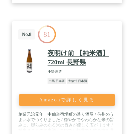
ことなく高い品質を維持したままお楽しみ頂けるの
が人気です。 / セット内容はコチラ◆渓流 辛口／
料理の味を活かす辛口の日本酒。辛口は日本酒の中
でも一番を争う人気のカテゴリー。 渓流 辛口は、
やわらかな口当たりと切れ味のある飲み口です。 ◆
渓流 純米酒／米の旨みを遠藤酒造場人気の定番純
81
米酒 / ◆渓流 極辛／日本酒度16度と辛口の中でも
No.8
上位ランクの辛口酒。辛さの中に感じる米の旨味が
通好み。冷やはもちろん燗でも楽しんでいただける
逸品。 ◆渓流 蔵囲い／まろやかな甘みとキレの良
夜明け前 【純米酒】
さに定評がある常温でも燗酒としてもおいしい ◆渓
流 甘口／米の旨味と甘味を味わいつつ鼻に抜ける
720ml 長野県
香りを楽しんでほしい逸品。 / 日本酒のギフトで人
気の遠藤酒造場では、母の日や父の日の他、敬老の
小野酒造
日、お中元やお歳暮、年末年始のご挨拶などで選ば
白馬 日本酒
大信州 日本酒
れている高級な贈り物にふさわしい日本酒ののみく
らべギフトセットです。大吟醸酒、純米酒、辛口な
どお酒のプレゼントランキングにもあがるお酒入
り。小さな酒蔵ながらも造りにこだわる日本酒蔵の
Amazonで詳しく見る
お酒をご堪能ください。 / 【ご注意（免責）＞ 必ず
お読み下さい】未成年者や運転中の飲酒をやめてく
ださい。アルコールの量はほどほどにしましょう。
創業元治元年 中仙道宿場町の造り酒屋 / 信州のう
妊娠中や授乳中の方は飲まないでください。飲み終
まい水でつくりました / 穏やかでやわらかな米の旨
わったら缶をリサイクルしましょう / ※パッケージ
みに、膨らみのある米の旨みが優しく広がります /
や同梱物のデザインは予告なく変更になることがご
精米６０％の純米酒 / 冷やでも熱燗でも飲み方を選