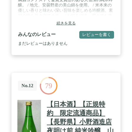
醸。 / 地元、安曇野産の美山錦を使用。 / 米本来の
優しい香りと味わい深い旨味を楽しめる吟醸酒。素
材の味を引き立てます。 / お好みで冷～燗までお楽
しみいただけます。
続きを見る
みんなのレビュー
レビューを書く
まだレビューはありません
79
No.12
【日本酒】【正規特
約 限定流通商品】
【長野県】小野酒造店
夜明け前 純米吟醸 山