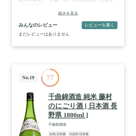
を100%使用し、中央アルプスの清冽な水で仕込ん
だ特別本醸造
続きを見る
みんなのレビュー
レビューを書く
まだレビューはありません
77
No.19
千曲錦酒造 純米 藤村
のにごり酒 [ 日本酒 長
野県 1800ml ]
千曲錦酒造
白馬 日本酒
大信州 日本酒