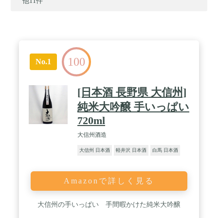
他11件
100
No.1
[日本酒 長野県 大信州]
純米大吟醸 手いっぱい
720ml
大信州酒造
大信州 日本酒
軽井沢 日本酒
白馬 日本酒
Amazonで詳しく見る
大信州の手いっぱい 手間暇かけた純米大吟醸