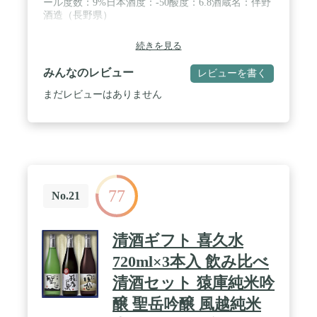
ール度数：9%日本酒度：-50酸度：6.8酒蔵名：伴野
酒造（長野県）
続きを見る
みんなのレビュー
レビューを書く
まだレビューはありません
77
No.21
清酒ギフト 喜久水
720ml×3本入 飲み比べ
清酒セット 猿庫純米吟
醸 聖岳吟醸 風越純米