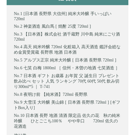
[日本酒 長野県 大信州] 純米大吟醸 手いっぱい
720ml
神楽酒造 風白馬 [ 焼酎 25度 720ml ]
【日本酒】株式会社 酒千蔵野 川中島 純米にごり酒
720ml
高天 純米吟醸 720ml 化粧箱入 高天酒造 鑑評会総な
め金賞受賞蔵 長野県 地酒 日本酒
アルプス正宗 純米大吟醸 [ 日本酒 長野県 720ml ]
七笑 白梅 1800ml ［ 信州・木曽の地酒 七笑酒造 ］
日本酒 ギフト お歳暮 お年賀 父 誕生日 プレゼント
飲み比べ セット 人気 ランキング 70代 60代 50代 飲み切
り300ml*5 ｜ T-741
夜明け前 【純米酒】720ml 長野県
大雪渓 大吟醸 美山錦 [ 日本酒 長野県 720ml ] [ギフ
トBox入り]
日本酒 長野 地酒 清酒 限定品 佐久の花 秋の純米
吟醸 ひとごこち100％ やや辛口 720ml 佐久の
花酒造