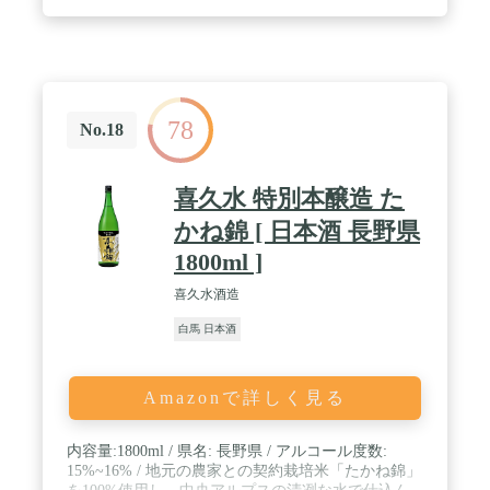
78
No.18
喜久水 特別本醸造 た
かね錦 [ 日本酒 長野県
1800ml ]
喜久水酒造
白馬 日本酒
Amazonで詳しく見る
内容量:1800ml / 県名: 長野県 / アルコール度数:
15%~16% / 地元の農家との契約栽培米「たかね錦」