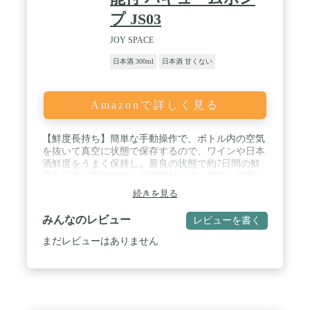
プ JS03
JOY SPACE
日本酒 300ml
日本酒 甘くない
Amazonで詳しく見る
【鮮度長持ち】簡単な手動操作で、ボトル内の空気
を抜いて真空に状態で保存するので、ワインや日本
酒鮮度をうまく保持し。最良の状態で約7日間の鮮
度を保存が可能です、再度開封して、風味が相変わ
りません。「注意：スパークリングワイン、シャン
続きを見る
パン、ビール等の発泡酒及び炭酸飲料には使用不
可」。 / 【高水準の精密真空】食品用シリコーン、
みんなのレビュー
レビューを書く
革新的な2層シリコーンデザイン、各階はすべて酒
瓶の内壁と精密に結合して、ボトル内の真空度は常
まだレビューはありません
に0.038mpaの高水準に維持され、強力な真空シール
を実現、100％シール漏れ防止 。簡単便利、コルク
の開けることに困らず、ワインを気軽に楽しめる便
利なアイテム。 / 【保存日選択】使い安くて革新的
な日付チェックデザインなので、ワインストッパー