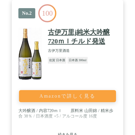
のを回転すればワインの保存する日付が選択でき
る。ワインの保存期間を忘れてしまうなんてこれか
100
ら無くなる！ / 【使い方が簡単】☛ワイン真空保
No.2
存：1.ワインストッパーをボトルの口にしっかりと
入れます。 2.プラグを数回に押して (数字が小窓で
見られるようになるまで)、瓶の中の空気を抜き出
古伊万里j純米大吟醸
します。3.ワインストッパーを回して、対応する保
管日を選択します。☞プラグを抜く方法：ストッパ
720ｍｌチルド発送
ーを軽く上に移動させると、空気の流れの音がする
と、開けることができます。 「説明書も同封致しま
古伊万里酒造
す」 / 【製品仕様】ワイン栓寸法：
佐賀 日本酒
日本酒 300ml
4.16x4.16x5.75cm、重さ:75g。梱包寸
法:4.4x4.4x6cm。素材：食品グレードシリコン+ABS
樹脂。 本品は、残ったワインを、最適の状態で保管
できます、ワイン好きなら必携です。標準ボルドー
ワインボトルに適用。
Amazonで詳しく見る
大吟醸酒 / 内容720ｍｌ 原料米 山田錦 / 精米歩
合 38％ / 日本酒度 +5 / アルコール度 16度
続きを見る