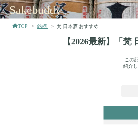
Sakebuddy
TOP
銘柄
梵 日本酒 おすすめ
【2026最新】「
この
紹介し