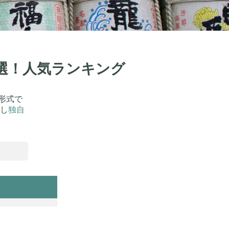
0選！人気ランキング
形式で
し
独自